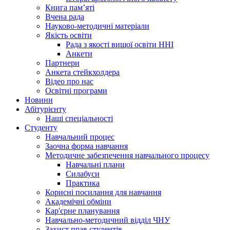
Книга памʼяті
Вчена рада
Науково-методичні матеріали
Якість освіти
Рада з якості вищої освіти ННІ
Анкети
Партнери
Анкета стейкхолдера
Відео про нас
Освітні програми
Hовини
Абітурієнту
Наші спеціальності
Студенту
Навчальний процес
Заочна форма навчання
Методичне забезпечення навчального процесу
Навчальні плани
Силабуси
Практика
Корисні посилання для навчання
Академічні обміни
Кар'єрне планування
Навчально-методичний відділ ЧНУ
Захист прав студентів