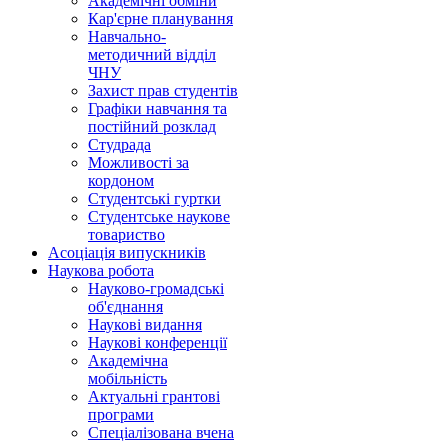
Академічні обміни
Кар'єрне планування
Навчально-
методичний відділ
ЧНУ
Захист прав студентів
Графіки навчання та
постійний розклад
Студрада
Можливості за
кордоном
Студентські гуртки
Студентське наукове
товариство
Асоціація випускників
Наукова робота
Науково-громадські
об'єднання
Наукові видання
Наукові конференції
Академічна
мобільність
Актуальні грантові
програми
Спеціалізована вчена