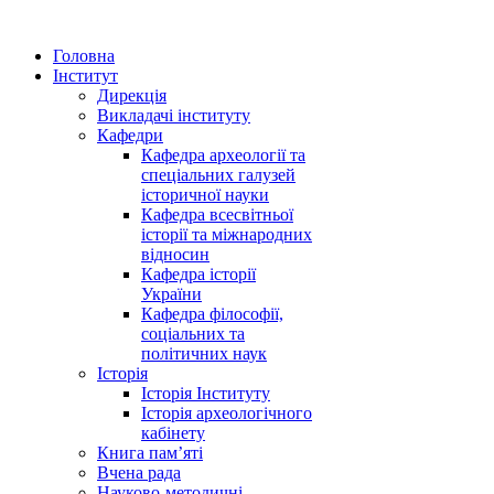
Головна
Інститут
Дирекція
Викладачі інституту
Кафедри
Кафедра археології та
спеціальних галузей
історичної науки
Кафедра всесвітньої
історії та міжнародних
відносин
Кафедра історії
України
Кафедра філософії,
соціальних та
політичних наук
Історія
Історія Інституту
Історія археологічного
кабінету
Книга памʼяті
Вчена рада
Науково-методичні