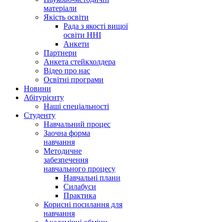
матеріали
Якість освіти
Рада з якості вищої
освіти ННІ
Анкети
Партнери
Анкета стейкхолдера
Відео про нас
Освітні програми
Hовини
Абітурієнту
Наші спеціальності
Студенту
Навчальний процес
Заочна форма
навчання
Методичне
забезпечення
навчального процесу
Навчальні плани
Силабуси
Практика
Корисні посилання для
навчання