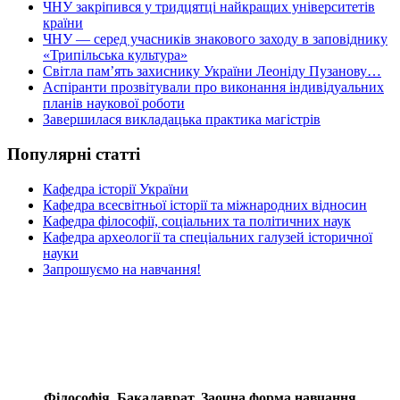
ЧНУ закріпився у тридцятці найкращих університетів
країни
ЧНУ — серед учасників знакового заходу в заповіднику
«Трипільська культура»
Світла пам’ять захиснику України Леоніду Пузанову…
Аспіранти прозвітували про виконання індивідуальних
планів наукової роботи
Завершилася викладацька практика магістрів
Популярні статті
Кафедра історії України
Кафедра всесвітньої історії та міжнародних відносин
Кафедра філософії, соціальних та політичних наук
Кафедра археології та спеціальних галузей історичної
науки
Запрошуємо на навчання!
Філософія. Бакалаврат. Заочна форма навчання