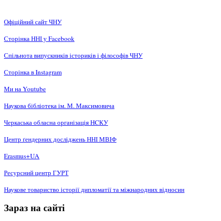
Офіційний сайт ЧНУ
Сторінка ННІ у Facebook
Спільнота випускників істориків і філософів ЧНУ
Сторінка в Instagram
Ми на Youtube
Наукова бібліотека ім. М. Максимовича
Черкаська обласна організація НCКУ
Центр ґендерних досліджень ННІ МВІФ
Erasmus+UA
Ресурсний центр ГУРТ
Наукове товариство історії дипломатії та міжнародних відносин
Зараз на сайті