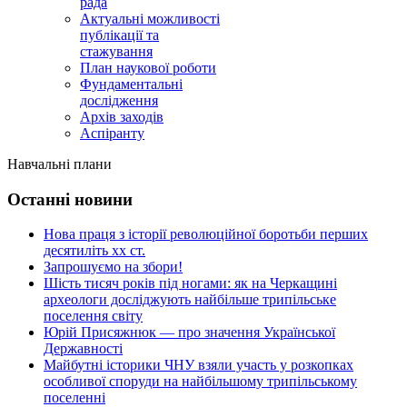
рада
Актуальні можливості
публікації та
стажування
План наукової роботи
Фундаментальні
дослідження
Архів заходів
Аспіранту
Навчальні плани
Останні новини
Нова праця з історії революційної боротьби перших
десятиліть хх ст.
Запрошуємо на збори!
Шість тисяч років під ногами: як на Черкащині
археологи досліджують найбільше трипільське
поселення світу
Юрій Присяжнюк — про значення Української
Державності
Майбутні історики ЧНУ взяли участь у розкопках
особливої споруди на найбільшому трипільському
поселенні