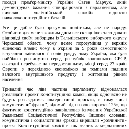
посади прем'єр-міністр України Євген Марчук, який
демонстрував бажання співпрацювати з парламентом, але
виявляв «олімпійський спокій» відносно
навколоконституційних баталій.
Усе це добре було зрозуміло політикам, але не народу.
Особисто для мене з кожним днем все складніше стало давати
відповіді своїм виборцям із Тальнівського виборчого округу
Черкаської області, чому немає порозуміння у верхніх
ешелонах влади; чому в Україні за 5 років самостійного
існування змінилося 7 голів уряду; чому Україна, яка була
найбільш розвинутою серед республік колишнього СРСР,
сьогодні перебуває на передостанньому місці серед 27 країн
Європи з перехідною економікою за темпами падіння
валового внутрішнього продукту і життєвим рівнем
населення.
Тривалий час ліва частина парламенту відмовлялася
розглядати проєкт Конституційної комісії, якщо одночасно не
будуть розглядатись альтернативні проєкти, в тому числі
комуністичної фракції, відомий під назвою «проєкт 125», що
фактично конституційно закріплював існування Української
Радянської Соціалістичної Республіки. Іншими словами,
комуністична і соціалістична фракції вирішили «розчинити»
проєкт Конституційної комісії в так званих альтернативних