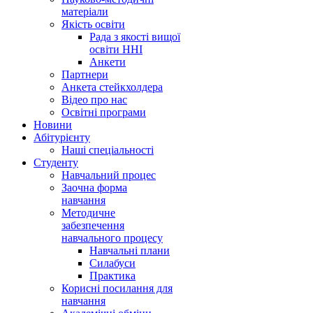
матеріали
Якість освіти
Рада з якості вищої
освіти ННІ
Анкети
Партнери
Анкета стейкхолдера
Відео про нас
Освітні програми
Hовини
Абітурієнту
Наші спеціальності
Студенту
Навчальний процес
Заочна форма
навчання
Методичне
забезпечення
навчального процесу
Навчальні плани
Силабуси
Практика
Корисні посилання для
навчання