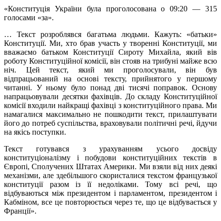
«Конституція України була проголосована о 09:20 — 315
голосами «за».
… Текст розроблявся багатьма людьми. Кажуть: «батьки»
Конституції. Ми, хто брав участь у творенні Конституції, ми
вважаємо батьком Конституції Сироту Михайла, який вів
роботу Конституційної комісії, він стояв на трибуні майже всю
ніч. Цей текст, який ми проголосували, він був
відпрацьований на основі тексту, прийнятого у першому
читанні. У ньому було понад дві тисячі поправок. Основу
напрацьовували десятки фахівців. До складу Конституційної
комісії входили найкращі фахівці з конституційного права. Ми
намагалися максимально не пошкодити текст, прилаштувати
його до потреб суспільства, враховували політичні речі, йдучи
на якісь поступки.
Текст готувався з урахуванням усього досвіду
конституціоналізму і побудови конституційних текстів в
Європі, Сполучених Штатах Америки. Ми взяли від них деякі
механізми, але здебільшого скористалися текстом французької
конституції разом із її недоліками. Тому всі речі, що
відбуваються між президентом і парламентом, президентом і
Кабміном, все це повторюється через те, що це відбувається у
Франції».