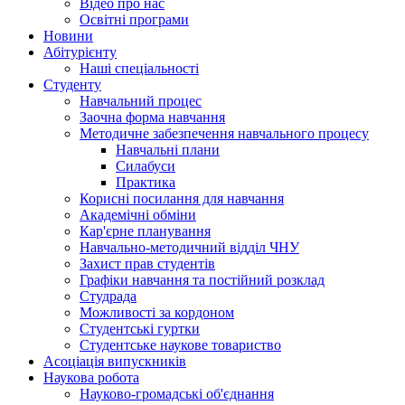
Відео про нас
Освітні програми
Hовини
Абітурієнту
Наші спеціальності
Студенту
Навчальний процес
Заочна форма навчання
Методичне забезпечення навчального процесу
Навчальні плани
Силабуси
Практика
Корисні посилання для навчання
Академічні обміни
Кар'єрне планування
Навчально-методичний відділ ЧНУ
Захист прав студентів
Графіки навчання та постійний розклад
Студрада
Можливості за кордоном
Студентські гуртки
Студентське наукове товариство
Асоціація випускників
Наукова робота
Науково-громадські об'єднання