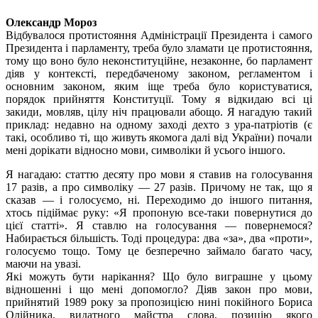
Олександр Мороз
Відбувалося протистояння Адміністрації Президента і самого
Президента і парламенту, треба було зламати це протистояння,
тому що воно було неконституційне, незаконне, бо парламент
діяв у контексті, передбаченому законом, регламентом і
основним законом, яким іще треба було користуватися,
порядок прийняття Конституції. Тому я відкидаю всі ці
закиди, мовляв, цілу ніч працювали абощо. Я нагадую такий
приклад: недавно на одному заході дехто з ура-патріотів (є
такі, особливо ті, що живуть якомога далі від України) почали
мені дорікати відносно мови, символіки й усього іншого.
Я нагадаю: статтю десяту про мови я ставив на голосування
17 разів, а про символіку — 27 разів. Причому не так, що я
сказав — і голосуємо, ні. Переходимо до іншого питання,
хтось підіймає руку: «Я пропоную все-таки повернутися до
цієї статті». Я ставлю на голосування — повернемося?
Набирається більшість. Тоді процедура: два «за», два «проти»,
голосуємо тощо. Тому це безперечно займало багато часу,
маючи на увазі.
Які можуть бути нарікання? Що було виграшне у цьому
відношенні і що мені допомогло? Діяв закон про мови,
прийнятий 1989 року за пропозицією нині покійного Бориса
Олійника, видатного майстра слова, позицію якого