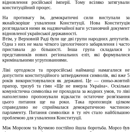
відновлення російської імперії. Тому всіляко затягували
конституційний процес.
На противагу їм, демократичні сили виступали за
якнайскоріше ухвалення Конституції. Нова Конституція
розглядалася ними як надзвичайної ваги установчий документ
відновленої української державності.
Втім, у Верховній Раді були ще дві групи народних депутатів.
Одна з них не мала чіткого ідеологічного забарвлення і часто
приставала до більшості. Інша група складалася з
представників нових регіональних еліт, які формувалися
кримінальними угрупованнями.
Ліві ортодокси та проросійські найманці намагалися не
допустити конституційного затвердження символів, які вже 5
років використовувалися як державні. Це — синьо-жовтий
прапор, тризуб та гімн «Ще не вмерла Україна». Оскільки
комуністична символіка не проходила за жодних умов, то ліві
наполегливо пропонували відкласти остаточне розв'язання
цього питання ще на роки. Така пропозиція цілком
справедливо не сприймалася демократичною частиною
парламенту. Питання символіки в ту ніч стало найбільшою
проблемою для ухвалення Конституції.
Між Морозом та Кучмою постійно йшла боротьба. Мороз був