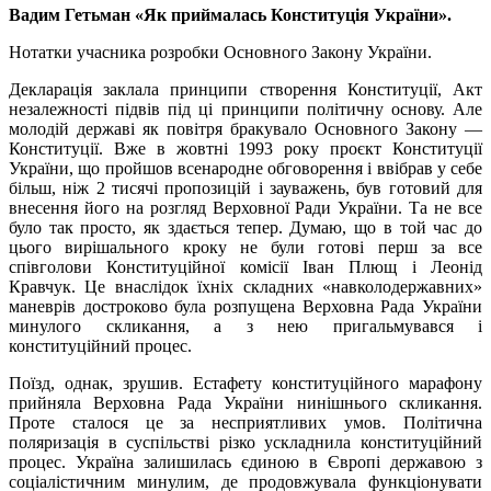
Вадим Гетьман «Як приймалась Конституція України».
Нотатки учасника розробки Основного Закону України.
Декларація заклала принципи створення Конституції, Акт
незалежності підвів під ці принципи політичну основу. Але
молодій державі як повітря бракувало Основного Закону —
Конституції. Вже в жовтні 1993 року проєкт Конституції
України, що пройшов всенародне обговорення і ввібрав у себе
більш, ніж 2 тисячі пропозицій і зауважень, був готовий для
внесення його на розгляд Верховної Ради України. Та не все
було так просто, як здається тепер. Думаю, що в той час до
цього вирішального кроку не були готові перш за все
співголови Конституційної комісії Іван Плющ і Леонід
Кравчук. Це внаслідок їхніх складних «навколодержавних»
маневрів достроково була розпущена Верховна Рада України
минулого скликання, а з нею пригальмувався і
конституційний процес.
Поїзд, однак, зрушив. Естафету конституційного марафону
прийняла Верховна Рада України нинішнього скликання.
Проте сталося це за несприятливих умов. Політична
поляризація в суспільстві різко ускладнила конституційний
процес. Україна залишилась єдиною в Європі державою з
соціалістичним минулим, де продовжувала функціонувати