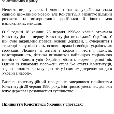
за автономію Криму.
Нелегко вирішувалось і мовне питання: українська стала
єдиною державною мовою, але Конституція гарантує вільний
розвиток та використання російської й інших мов
національних меншин.
О 9 годині 18 хвилин 28 червня 1996-го країна отримала
Конституцію — першу Конституцію незалежної України. У
ній було закріплено правові основи держави, її суверенітет і
територіальну цілісність, основні права і свободи українських
громадян. Людина, її життя і здоров’я, честь і гідність,
недоторканність, безпека визнаються найвищою соціальною
цінністю. Конституція України містить норми прямої дії.
Одним із ключових положень стала 5-а стаття Конституції,
згідно з якою «носієм суверенітету і єдиним джерелом влади в
Україні є народ».
Власне, конституційний процес не завершився прийняттям
Конституції 28 червня 1996 року. Він триває увесь час, допоки
існує держава і розвивається суспільство.
Прийняття Конституції України у спогадах: