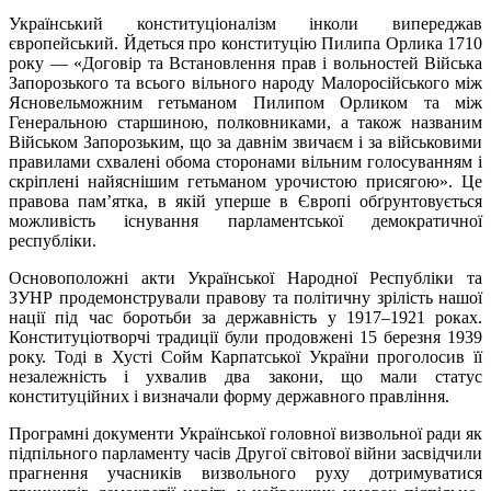
Український конституціоналізм інколи випереджав
європейський. Йдеться про конституцію Пилипа Орлика 1710
року — «Договір та Встановлення прав і вольностей Війська
Запорозького та всього вільного народу Малоросійського між
Ясновельможним гетьманом Пилипом Орликом та між
Генеральною старшиною, полковниками, а також названим
Військом Запорозьким, що за давнім звичаєм і за військовими
правилами схвалені обома сторонами вільним голосуванням і
скріплені найяснішим гетьманом урочистою присягою». Це
правова пам’ятка, в якій уперше в Європі обґрунтовується
можливість існування парламентської демократичної
республіки.
Основоположні акти Української Народної Республіки та
ЗУНР продемонстрували правову та політичну зрілість нашої
нації під час боротьби за державність у 1917–1921 роках.
Конституціотворчі традиції були продовжені 15 березня 1939
року. Тоді в Хусті Сойм Карпатської України проголосив її
незалежність і ухвалив два закони, що мали статус
конституційних і визначали форму державного правління.
Програмні документи Української головної визвольної ради як
підпільного парламенту часів Другої світової війни засвідчили
прагнення учасників визвольного руху дотримуватися