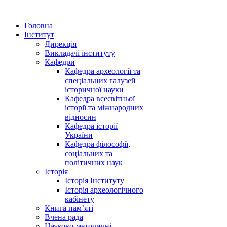
Головна
Інститут
Дирекція
Викладачі інституту
Кафедри
Кафедра археології та
спеціальних галузей
історичної науки
Кафедра всесвітньої
історії та міжнародних
відносин
Кафедра історії
України
Кафедра філософії,
соціальних та
політичних наук
Історія
Історія Інституту
Історія археологічного
кабінету
Книга памʼяті
Вчена рада
Науково-методичні