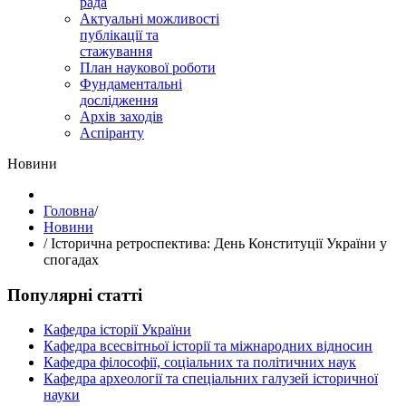
рада
Актуальні можливості
публікації та
стажування
План наукової роботи
Фундаментальні
дослідження
Архів заходів
Аспіранту
Hовини
Головна
/
Hовини
/
Історична ретроспектива: День Конституції України у
спогадах
Популярні статті
Кафедра історії України
Кафедра всесвітньої історії та міжнародних відносин
Кафедра філософії, соціальних та політичних наук
Кафедра археології та спеціальних галузей історичної
науки