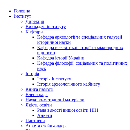
Головна
Інститут
Дирекція
Викладачі інституту
Кафедри
Кафедра археології та спеціальних галузей
історичної науки
Кафедра всесвітньої історії та міжнародних
відносин
Кафедра історії України
Кафедра філософії, соціальних та політичних
наук
Історія
Історія Інституту
Історія археологічного кабінету
Книга памʼяті
Вчена рада
Науково-методичні матеріали
Якість освіти
Рада з якості вищої освіти ННІ
Анкети
Партнери
Анкета стейкхолдера