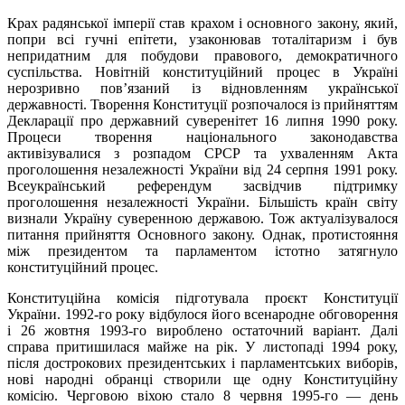
Крах радянської імперії став крахом і основного закону, який,
попри всі гучні епітети, узаконював тоталітаризм і був
непридатним для побудови правового, демократичного
суспільства. Новітній конституційний процес в Україні
нерозривно пов’язаний із відновленням української
державності. Творення Конституції розпочалося із прийняттям
Декларації про державний суверенітет 16 липня 1990 року.
Процеси творення національного законодавства
активізувалися з розпадом СРСР та ухваленням Акта
проголошення незалежності України від 24 серпня 1991 року.
Всеукраїнський референдум засвідчив підтримку
проголошення незалежності України. Більшість країн світу
визнали Україну суверенною державою. Тож актуалізувалося
питання прийняття Основного закону. Однак, протистояння
між президентом та парламентом істотно затягнуло
конституційний процес.
Конституційна комісія підготувала проєкт Конституції
України. 1992-го року відбулося його всенародне обговорення
і 26 жовтня 1993-го вироблено остаточний варіант. Далі
справа притишилася майже на рік. У листопаді 1994 року,
після дострокових президентських і парламентських виборів,
нові народні обранці створили ще одну Конституційну
комісію. Черговою віхою стало 8 червня 1995-го — день