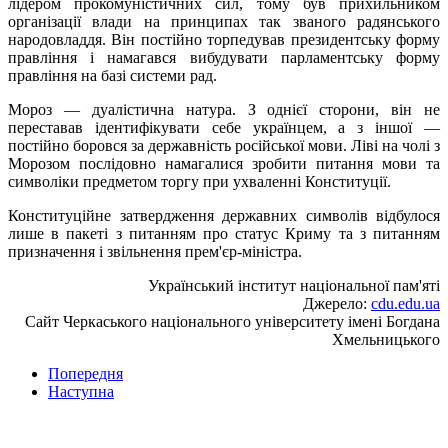
лідером прокомуністичних сил, тому був прихильником
організації влади на принципах так званого радянського
народовладдя. Він постійно торпедував президентську форму
правління і намагався вибудувати парламентську форму
правління на базі системи рад.
Мороз — дуалістична натура. З однієї сторони, він не
переставав ідентифікувати себе українцем, а з іншої —
постійно боровся за державність російської мови. Ліві на чолі з
Морозом послідовно намагалися зробити питання мови та
символіки предметом торгу при ухваленні Конституції.
Конституційне затвердження державних символів відбулося
лише в пакеті з питанням про статус Криму та з питанням
призначення і звільнення прем'єр-міністра.
Український інститут національної пам'яті
Джерело:
cdu.edu.ua
Сайт Черкаського національного університету імені Богдана
Хмельницького
Попередня
Наступна