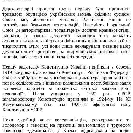
Державотворчі процеси цього періоду були припинені
тривалою окупацією українських земель східним сусідом.
Свого часу абсолютна монархія Російської імперії не
потребувала будь-яких конституцій. Натомість Радянський
Союз, де авторитаризм і тоталітаризм досягли крайньої стадії,
навпаки, за кілька десятиліть наплодив таку кількість
основних законів, якої для цивілізованих країн вистачило б на
тисячоліття. Втім, усі вони лише декларували певний набір
демократичних цінностей, за ширмою яких поставала нова
імперія, набагато страшніша за всі попередні.
Першу радянську Конституцію України прийняли у березні
1919 року, яка була калькою Конституції Російської Федерації.
Світле майбутнє мала уособлювати диктатура пролетаріату і
повна солідарність з іншими радянськими республіками задля
«спільної боротьби за торжество світової комуністичної
революції». Після утворення у 1922 році СРСР,
загальносоюзну Конституцію прийняли в 1924-му. На XI
Всеукраїнському з’їзді рад 1929-го оформлено нову
Конституцію УСРР.
Поки українці через колективізацію, розкуркулення та
Голодомор і геноцид на практиці знайомилися з тріумфом
радянської «демократії», у Кремлі відреагували на подію