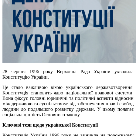
28 червня 1996 року Верховна Рада України ухвалила
Конституцію України.
Це стало важливою віхою українського державотворення.
Конституція становить ядро національної правової системи.
Вона фіксує головні юридичні та політичні аспекти відносин
між державою та суспільством: від забезпечення прав і свобод
людини до подальшого розвитку держави. У цьому полягає
соціальна цінність Основного закону.
Ключові тези щодо української Конституції
Конституція України 1996 року не виникла на порожньому