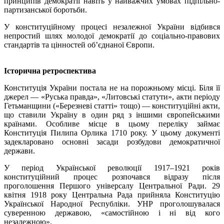
принципів демократії навіть у найважчих умовах підпільно-
партизанської боротьби.
У конституційному процесі незалежної України відбився
непростий шлях молодої демократії до соціально-правових
стандартів та цінностей об’єднаної Європи.
Історична ретроспектива
Конституція України постала не на порожньому місці. Біля її
джерел — «Руська правда», «Литовські статути», акти періоду
Гетьманщини («Березневі статті» тощо) — конституційні акти,
що ставили Україну в один ряд з іншими європейськими
країнами. Особливе місце в цьому переліку займає
Конституція Пилипа Орлика 1710 року. У цьому документі
задекларовано основні засади розбудови демократичної
держави.
У період Української революції 1917–1921 років
конституційний процес розпочався відразу після
проголошення Першого універсалу Центральної Ради. 29
квітня 1918 року Центральна Рада прийняла Конституцію
Української Народної Республіки. УНР проголошувалася
суверенною державою, «самостійною і ні від кого
незалежною».