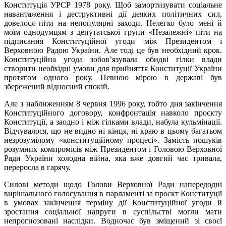
Конституція УРСР 1978 року. Щоб замортизувати соціальне
навантаження і деструктивні дії деяких політичних сил,
довелося піти на непопулярні заходи. Нелегко було мені й
моїм однодумцям з депутатської групи «Незалежні» піти на
підписання Конституційної угоди між Президентом і
Верховною Радою України. Але тоді це був необхідний крок.
Конституційна угода зобов’язувала обидві гілки влади
створити необхідні умови для прийняття Конституції України
протягом одного року. Певною мірою в державі був
збережений відносний спокій.
Але з наближенням 8 червня 1996 року, тобто дня закінчення
Конституційного договору, конфронтація навколо проєкту
Конституції, а заодно і між гілками влади, набула кульмінації.
Відчувалося, що не видно ні кінця, ні краю в цьому багатьом
незрозумілому «конституційному процесі». Замість пошуків
розумних компромісів між Президентом і Головою Верховної
Ради України холодна війна, яка вже довгий час тривала,
переросла в гарячу.
Силові методи щодо Голови Верховної Ради напередодні
вирішального голосування в парламенті за проєкт Конституції
в умовах закінчення терміну дії Конституційної угоди й
зростання соціальної напруги в суспільстві могли мати
непрогнозовані наслідки. Водночас був зміщений зі своєї