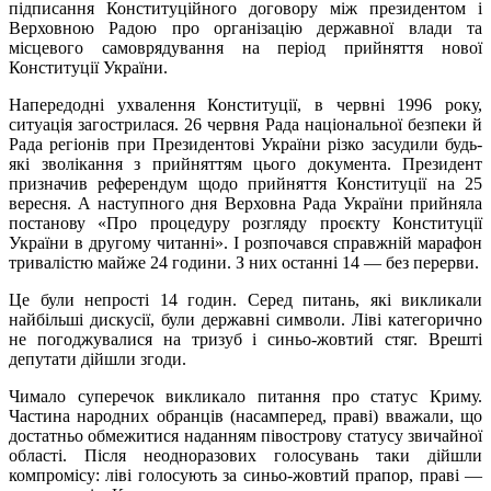
підписання Конституційного договору між президентом і
Верховною Радою про організацію державної влади та
місцевого самоврядування на період прийняття нової
Конституції України.
Напередодні ухвалення Конституції, в червні 1996 року,
ситуація загострилася. 26 червня Рада національної безпеки й
Рада регіонів при Президентові України різко засудили будь-
які зволікання з прийняттям цього документа. Президент
призначив референдум щодо прийняття Конституції на 25
вересня. А наступного дня Верховна Рада України прийняла
постанову «Про процедуру розгляду проєкту Конституції
України в другому читанні». І розпочався справжній марафон
тривалістю майже 24 години. З них останні 14 — без перерви.
Це були непрості 14 годин. Серед питань, які викликали
найбільші дискусії, були державні символи. Ліві категорично
не погоджувалися на тризуб і синьо-жовтий стяг. Врешті
депутати дійшли згоди.
Чимало суперечок викликало питання про статус Криму.
Частина народних обранців (насамперед, праві) вважали, що
достатньо обмежитися наданням півострову статусу звичайної
області. Після неодноразових голосувань таки дійшли
компромісу: ліві голосують за синьо-жовтий прапор, праві —