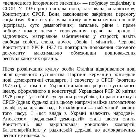
«величезного історичного значення» — побудову соціалізму в
СРСР. У 1936 році постала нова, так звана «сталінська»,
Конституція СРСР. Вона законодавчо закріпила перемогу
соціалізму. Конституція мала низку демократичних новацій
(щоправда, суто демагогічних): загальне, рівне і пряме
виборче право; таємне голосування; право на працю і
відпочинок, матеріальне забезпечення у старості; навіть
свобода совісті, слова, друку, зборів і мітингів. Чергова
Конституція УРСР 1937-го повторила положення союзного
документу, максимально обмеживши повноваження
республіканських органів.
Після розвінчання культу особи Сталіна відкривалися нові
обрії ідеального суспільства. Партійні керманичі розгледіли
нові демократичні стандарти, і спочатку в СРСР (жовтень
1977-го), а там і в Україні винайшли рецепт суспільного
ідеалу, оформленого в конституції Української РСР 20 квітня
1978 року. Тут тобі й суверенна республіка, і право виходу з
СРСР (однак будь-які дії в цьому напрямі майже автоматично
кваліфікувалися як зрада Батьківщини — найтяжчий злочин
того часу). І «вся влада в Україні належить народові».
Апофеозом «радянської демократії» стала шоста стаття
Конституції, яка закріплювала монополію компартії.
Багатопартійність у радянській державі до демократичних
чеснот не належала.