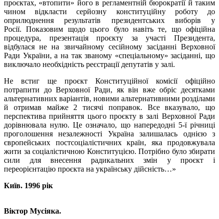
проєктах, «втопити» його в регламентній бюрократії й таким
чином відкласти серйозну конституційну роботу до
оприлюднення результатів президентських виборів у
Росії. Показовим щодо цього було навіть те, що офіційна
процедура, презентація проєкту за участі Президента,
відбулася не на звичайному сесійному засіданні Верховної
Ради України, а на так званому «спеціальному» засіданні, що
виключало необхідність реєстрації депутатів у залі.
Не встиг ще проєкт Конституційної комісії офіційно
потрапити до Верховної Ради, як він вже обріс десятками
альтернативних варіантів, новими альтернативними розділами
й отримав майже 2 тисячі поправок. Все вказувало, що
перспектива прийняття цього проєкту в залі Верховної Ради
дорівнювала нулю. Це означало, що напередодні 5-ї річниці
проголошення незалежності Україна залишалась однією з
європейських постсоціалістичних країн, яка продовжувала
жити за соціалістичною Конституцією. Потрібно було збирати
сили для внесення радикальних змін у проєкт і
переорієнтацію проєкта на українську дійсність…»
Київ. 1996 рік
Віктор Мусіяка.