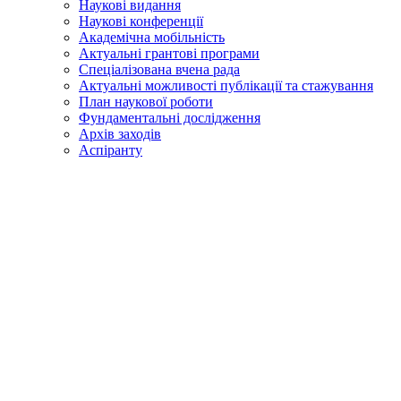
Наукові видання
Наукові конференції
Академічна мобільність
Актуальні грантові програми
Спеціалізована вчена рада
Актуальні можливості публікації та стажування
План наукової роботи
Фундаментальні дослідження
Архів заходів
Аспіранту