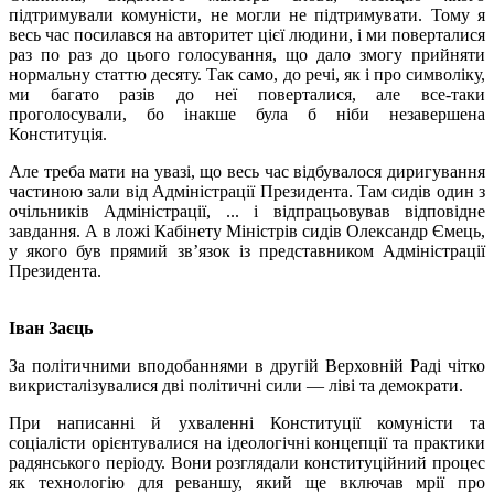
підтримували комуністи, не могли не підтримувати. Тому я
весь час посилався на авторитет цієї людини, і ми поверталися
раз по раз до цього голосування, що дало змогу прийняти
нормальну статтю десяту. Так само, до речі, як і про символіку,
ми багато разів до неї поверталися, але все-таки
проголосували, бо інакше була б ніби незавершена
Конституція.
Але треба мати на увазі, що весь час відбувалося диригування
частиною зали від Адміністрації Президента. Там сидів один з
очільників Адміністрації, ... і відпрацьовував відповідне
завдання. А в ложі Кабінету Міністрів сидів Олександр Ємець,
у якого був прямий зв’язок із представником Адміністрації
Президента.
Іван Заєць
За політичними вподобаннями в другій Верховній Раді чітко
викристалізувалися дві політичні сили — ліві та демократи.
При написанні й ухваленні Конституції комуністи та
соціалісти орієнтувалися на ідеологічні концепції та практики
радянського періоду. Вони розглядали конституційний процес
як технологію для реваншу, який ще включав мрії про