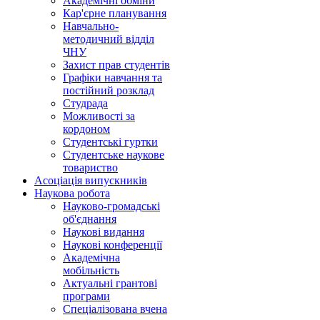
Академічні обміни
Кар'єрне планування
Навчально-
методичний відділ
ЧНУ
Захист прав студентів
Графіки навчання та
постійний розклад
Студрада
Можливості за
кордоном
Студентські гуртки
Студентське наукове
товариство
Асоціація випускників
Наукова робота
Науково-громадські
об'єднання
Наукові видання
Наукові конференції
Академічна
мобільність
Актуальні грантові
програми
Спеціалізована вчена