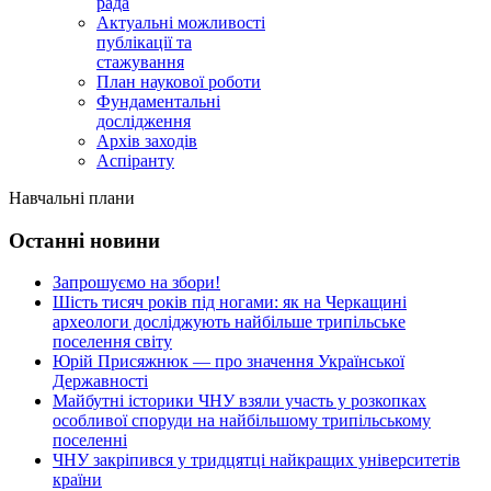
рада
Актуальні можливості
публікації та
стажування
План наукової роботи
Фундаментальні
дослідження
Архів заходів
Аспіранту
Навчальні плани
Останні новини
Запрошуємо на збори!
Шість тисяч років під ногами: як на Черкащині
археологи досліджують найбільше трипільське
поселення світу
Юрій Присяжнюк — про значення Української
Державності
Майбутні історики ЧНУ взяли участь у розкопках
особливої споруди на найбільшому трипільському
поселенні
ЧНУ закріпився у тридцятці найкращих університетів
країни