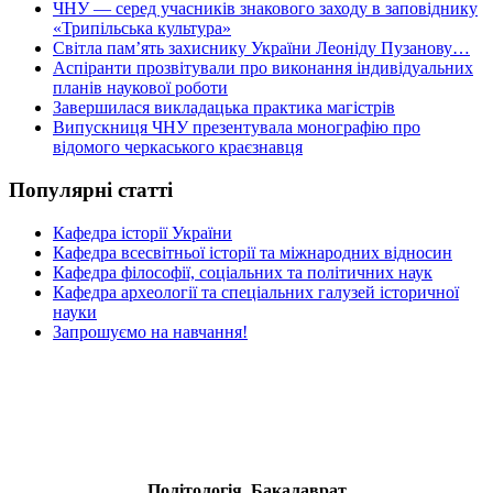
ЧНУ — серед учасників знакового заходу в заповіднику
«Трипільська культура»
Світла пам’ять захиснику України Леоніду Пузанову…
Аспіранти прозвітували про виконання індивідуальних
планів наукової роботи
Завершилася викладацька практика магістрів
Випускниця ЧНУ презентувала монографію про
відомого черкаського краєзнавця
Популярні статті
Кафедра історії України
Кафедра всесвітньої історії та міжнародних відносин
Кафедра філософії, соціальних та політичних наук
Кафедра археології та спеціальних галузей історичної
науки
Запрошуємо на навчання!
Політологія. Бакалаврат