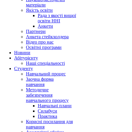
матеріали
Якість освіти
Рада з якості вищої
освіти ННІ
Анкети
Партнери
Анкета стейкхолдера
Відео про нас
Освітні програми
Hовини
Абітурієнту
Наші спеціальності
Студенту
Навчальний процес
Заочна форма
навчання
Методичне
забезпечення
навчального процесу
Навчальні плани
Силабуси
Практика
Корисні посилання для
навчання