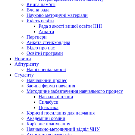
Книга памʼяті
Вчена рада
Науково-методичні матеріали
Якість освіти
Рада з якості вищої освіти ННІ
Анкети
Партнери
Анкета стейкхолдера
Відео про нас
Освітні програми
Hовини
Абітурієнту
Наші спеціальності
Студенту
Навчальний процес
Заочна форма навчання
Методичне забезпечення навчального процесу
Навчальні плани
Силабуси
Практика
Корисні посилання для навчання
Академічні обміни
Кар'єрне планування
Навчально-методичний відділ ЧНУ
Захист прав студентів