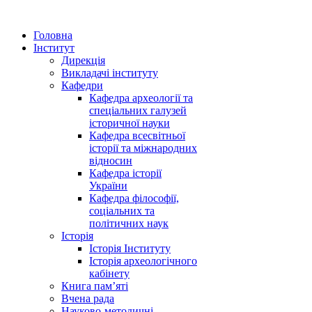
Головна
Інститут
Дирекція
Викладачі інституту
Кафедри
Кафедра археології та
спеціальних галузей
історичної науки
Кафедра всесвітньої
історії та міжнародних
відносин
Кафедра історії
України
Кафедра філософії,
соціальних та
політичних наук
Історія
Історія Інституту
Історія археологічного
кабінету
Книга памʼяті
Вчена рада
Науково-методичні