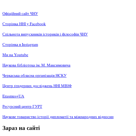
Офіційний сайт ЧНУ
Сторінка ННІ у Facebook
Спільнота випускників істориків і філософів ЧНУ
Сторінка в Instagram
Ми на Youtube
Наукова бібліотека ім. М. Максимовича
Черкаська обласна організація НCКУ
Центр ґендерних досліджень ННІ МВІФ
Erasmus+UA
Ресурсний центр ГУРТ
Наукове товариство історії дипломатії та міжнародних відносин
Зараз на сайті