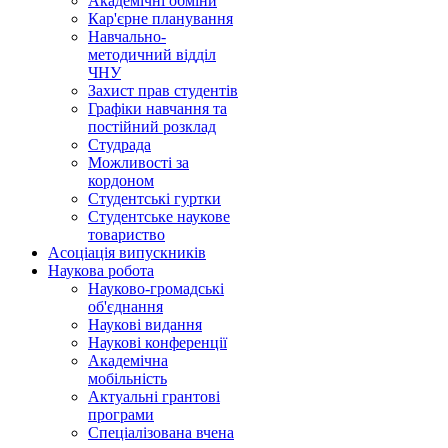
Академічні обміни
Кар'єрне планування
Навчально-
методичний відділ
ЧНУ
Захист прав студентів
Графіки навчання та
постійний розклад
Студрада
Можливості за
кордоном
Студентські гуртки
Студентське наукове
товариство
Асоціація випускників
Наукова робота
Науково-громадські
об'єднання
Наукові видання
Наукові конференції
Академічна
мобільність
Актуальні грантові
програми
Спеціалізована вчена