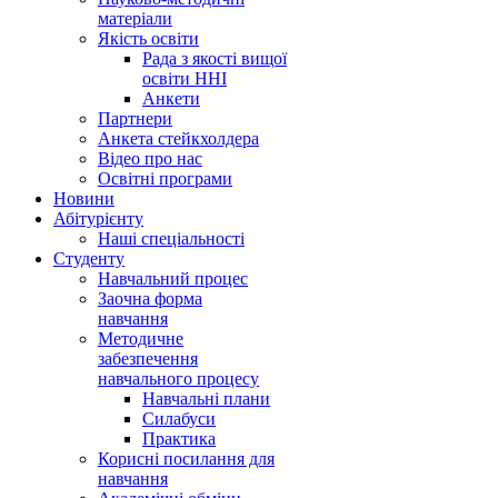
матеріали
Якість освіти
Рада з якості вищої
освіти ННІ
Анкети
Партнери
Анкета стейкхолдера
Відео про нас
Освітні програми
Hовини
Абітурієнту
Наші спеціальності
Студенту
Навчальний процес
Заочна форма
навчання
Методичне
забезпечення
навчального процесу
Навчальні плани
Силабуси
Практика
Корисні посилання для
навчання