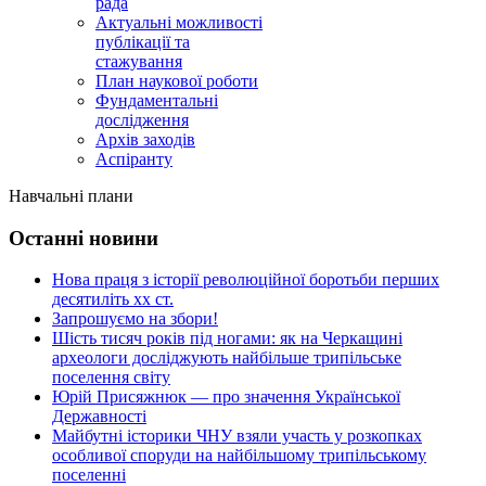
рада
Актуальні можливості
публікації та
стажування
План наукової роботи
Фундаментальні
дослідження
Архів заходів
Аспіранту
Навчальні плани
Останні новини
Нова праця з історії революційної боротьби перших
десятиліть хх ст.
Запрошуємо на збори!
Шість тисяч років під ногами: як на Черкащині
археологи досліджують найбільше трипільське
поселення світу
Юрій Присяжнюк — про значення Української
Державності
Майбутні історики ЧНУ взяли участь у розкопках
особливої споруди на найбільшому трипільському
поселенні