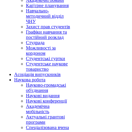
Академічні обміни
Кар'єрне планування
Навчально-
методичний відділ
ЧНУ
Захист прав студентів
Графіки навчання та
постійний розклад
Студрада
Можливості за
кордоном
Студентські гуртки
Студентське наукове
товариство
Асоціація випускників
Наукова робота
Науково-громадські
об'єднання
Наукові видання
Наукові конференції
Академічна
мобільність
Актуальні грантові
програми
Спеціалізована вчена