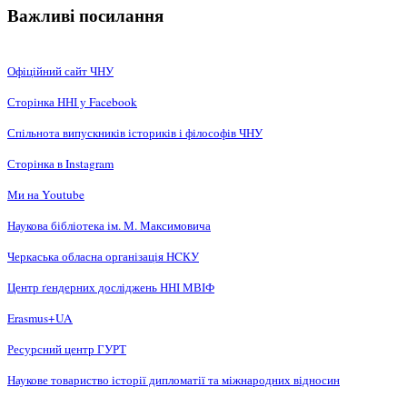
Важливі посилання
Офіційний сайт ЧНУ
Сторінка ННІ у Facebook
Спільнота випускників істориків і філософів ЧНУ
Сторінка в Instagram
Ми на Youtube
Наукова бібліотека ім. М. Максимовича
Черкаська обласна організація НCКУ
Центр ґендерних досліджень ННІ МВІФ
Erasmus+UA
Ресурсний центр ГУРТ
Наукове товариство історії дипломатії та міжнародних відносин