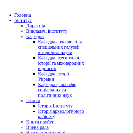
Головна
Інститут
Дирекція
Викладачі інституту
Кафедри
Кафедра археології та
спеціальних галузей
історичної науки
Кафедра всесвітньої
історії та міжнародних
відносин
Кафедра історії
України
Кафедра філософії,
соціальних та
політичних наук
Історія
Історія Інституту
Історія археологічного
кабінету
Книга памʼяті
Вчена рада
Науково-методичні