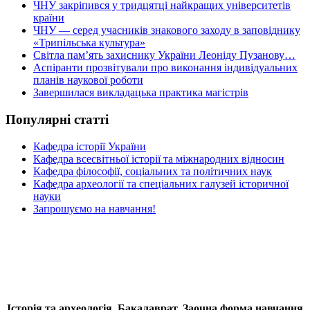
ЧНУ закріпився у тридцятці найкращих університетів
країни
ЧНУ — серед учасників знакового заходу в заповіднику
«Трипільська культура»
Світла пам’ять захиснику України Леоніду Пузанову…
Аспіранти прозвітували про виконання індивідуальних
планів наукової роботи
Завершилася викладацька практика магістрів
Популярні статті
Кафедра історії України
Кафедра всесвітньої історії та міжнародних відносин
Кафедра філософії, соціальних та політичних наук
Кафедра археології та спеціальних галузей історичної
науки
Запрошуємо на навчання!
Історія та археологія. Бакалаврат. Заочна форма навчання