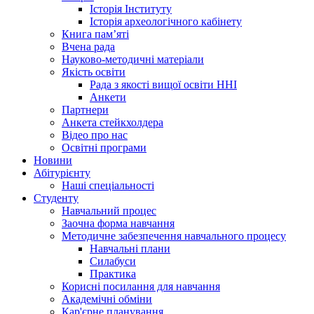
Історія Інституту
Історія археологічного кабінету
Книга памʼяті
Вчена рада
Науково-методичні матеріали
Якість освіти
Рада з якості вищої освіти ННІ
Анкети
Партнери
Анкета стейкхолдера
Відео про нас
Освітні програми
Hовини
Абітурієнту
Наші спеціальності
Студенту
Навчальний процес
Заочна форма навчання
Методичне забезпечення навчального процесу
Навчальні плани
Силабуси
Практика
Корисні посилання для навчання
Академічні обміни
Кар'єрне планування