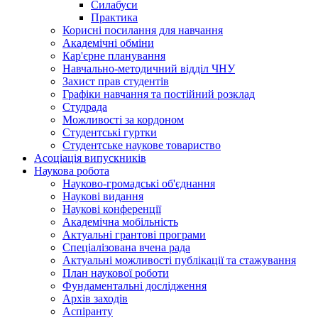
Силабуси
Практика
Корисні посилання для навчання
Академічні обміни
Кар'єрне планування
Навчально-методичний відділ ЧНУ
Захист прав студентів
Графіки навчання та постійний розклад
Студрада
Можливості за кордоном
Студентські гуртки
Студентське наукове товариство
Асоціація випускників
Наукова робота
Науково-громадські об'єднання
Наукові видання
Наукові конференції
Академічна мобільність
Актуальні грантові програми
Спеціалізована вчена рада
Актуальні можливості публікації та стажування
План наукової роботи
Фундаментальні дослідження
Архів заходів
Аспіранту