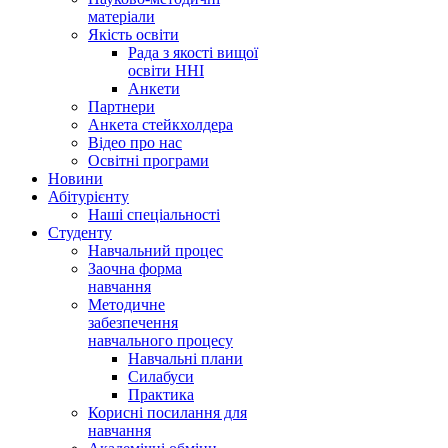
матеріали
Якість освіти
Рада з якості вищої
освіти ННІ
Анкети
Партнери
Анкета стейкхолдера
Відео про нас
Освітні програми
Hовини
Абітурієнту
Наші спеціальності
Студенту
Навчальний процес
Заочна форма
навчання
Методичне
забезпечення
навчального процесу
Навчальні плани
Силабуси
Практика
Корисні посилання для
навчання