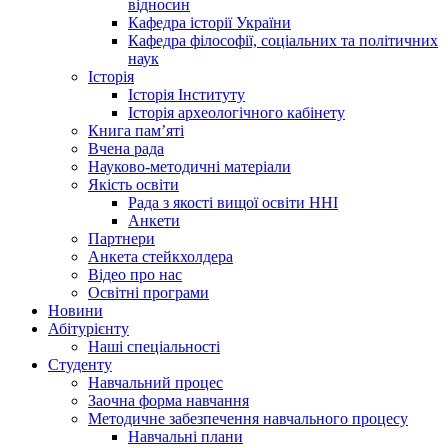
відносин
Кафедра історії України
Кафедра філософії, соціальних та політичних
наук
Історія
Історія Інституту
Історія археологічного кабінету
Книга памʼяті
Вчена рада
Науково-методичні матеріали
Якість освіти
Рада з якості вищої освіти ННІ
Анкети
Партнери
Анкета стейкхолдера
Відео про нас
Освітні програми
Hовини
Абітурієнту
Наші спеціальності
Студенту
Навчальний процес
Заочна форма навчання
Методичне забезпечення навчального процесу
Навчальні плани