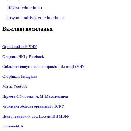
iif@vu.cdu.edu.ua
kasyan_andriy@vu.cdu.edu.ua
Важливі посилання
Офіційний сайт ЧНУ
Сторінка ННІ у Facebook
Спільнота випускників істориків і філософів ЧНУ
Сторінка в Instagram
Ми на Youtube
Наукова бібліотека ім. М. Максимовича
Черкаська обласна організація НCКУ
Центр ґендерних досліджень ННІ МВІФ
Erasmus+UA