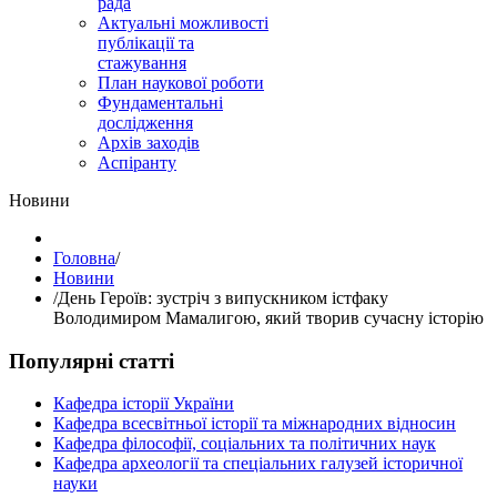
рада
Актуальні можливості
публікації та
стажування
План наукової роботи
Фундаментальні
дослідження
Архів заходів
Аспіранту
Hовини
Головна
/
Hовини
/
День Героїв: зустріч з випускником істфаку
Володимиром Мамалигою, який творив сучасну історію
Популярні статті
Кафедра історії України
Кафедра всесвітньої історії та міжнародних відносин
Кафедра філософії, соціальних та політичних наук
Кафедра археології та спеціальних галузей історичної
науки