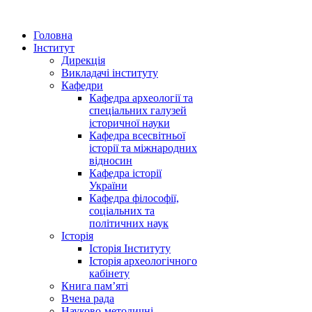
Головна
Інститут
Дирекція
Викладачі інституту
Кафедри
Кафедра археології та
спеціальних галузей
історичної науки
Кафедра всесвітньої
історії та міжнародних
відносин
Кафедра історії
України
Кафедра філософії,
соціальних та
політичних наук
Історія
Історія Інституту
Історія археологічного
кабінету
Книга памʼяті
Вчена рада
Науково-методичні