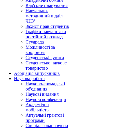
Академічні обміни
Кар'єрне планування
Навчально-
методичний відділ
ЧНУ
Захист прав студентів
Графіки навчання та
постійний розклад
Студрада
Можливості за
кордоном
Студентські гуртки
Студентське наукове
товариство
Асоціація випускників
Наукова робота
Науково-громадські
об'єднання
Наукові видання
Наукові конференції
Академічна
мобільність
Актуальні грантові
програми
Спеціалізована вчена