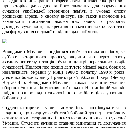
кафедри історії України, професор Віталій Масненко розповів
про історію цього дня та його значення для формування
сучасної української історичної пам’яті в умовах опору
російській агресії. У своєму виступі він також наголосив на
важливості поєднання академічних знань із реальним
досвідом сучасності, підкресливши значення таких зустрічей
для формування свідомої та відповідальної молоді.
Володимир Мамалига поділився своїм власним досвідом, як
суб’єкта історичного процесу, людини яка через власну
активну життєву позицію була в центрі переломних подій
сучасності. Йшлося про досвід депутата міської ради, борця за
незалежність України у кінці 1980-х початку 1990-х років,
учасника бойових дій у Придністров’ї, Абхазії, Ічкерії (Чечні).
Від 2014 р. Володимир Мамалига також активний учасник
оборони України від московської навали. На нинішній час він
плідно працює над психологічною реабілітацією учасників
бойових дій.
Студенти-історики мали можливість поспілкуватися з
людиною, що поєднує особистий бойовий досвід із глибоким
осмисленням історичних і психологічних процесів сучасної
України. Студенти активно ставили запитання та долучалися