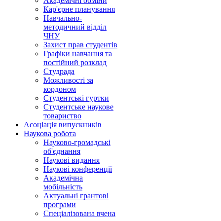
Академічні обміни
Кар'єрне планування
Навчально-
методичний відділ
ЧНУ
Захист прав студентів
Графіки навчання та
постійний розклад
Студрада
Можливості за
кордоном
Студентські гуртки
Студентське наукове
товариство
Асоціація випускників
Наукова робота
Науково-громадські
об'єднання
Наукові видання
Наукові конференції
Академічна
мобільність
Актуальні грантові
програми
Спеціалізована вчена