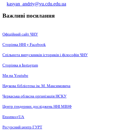
kasyan_andriy@vu.cdu.edu.ua
Важливі посилання
Офіційний сайт ЧНУ
Сторінка ННІ у Facebook
Спільнота випускників істориків і філософів ЧНУ
Сторінка в Instagram
Ми на Youtube
Наукова бібліотека ім. М. Максимовича
Черкаська обласна організація НCКУ
Центр ґендерних досліджень ННІ МВІФ
Erasmus+UA
Ресурсний центр ГУРТ