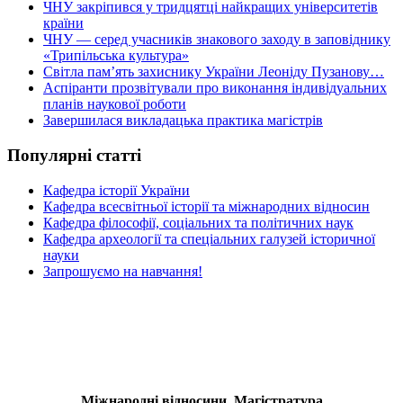
ЧНУ закріпився у тридцятці найкращих університетів
країни
ЧНУ — серед учасників знакового заходу в заповіднику
«Трипільська культура»
Світла пам’ять захиснику України Леоніду Пузанову…
Аспіранти прозвітували про виконання індивідуальних
планів наукової роботи
Завершилася викладацька практика магістрів
Популярні статті
Кафедра історії України
Кафедра всесвітньої історії та міжнародних відносин
Кафедра філософії, соціальних та політичних наук
Кафедра археології та спеціальних галузей історичної
науки
Запрошуємо на навчання!
Міжнародні відносини. Магістратура