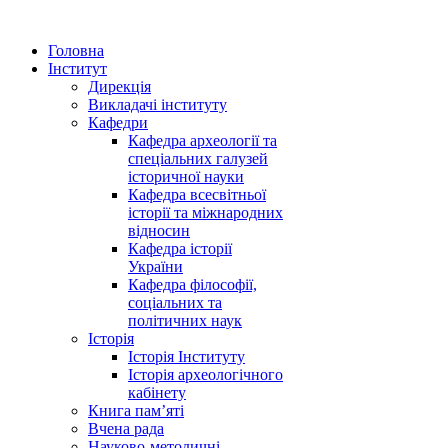
Головна
Інститут
Дирекція
Викладачі інституту
Кафедри
Кафедра археології та
спеціальних галузей
історичної науки
Кафедра всесвітньої
історії та міжнародних
відносин
Кафедра історії
України
Кафедра філософії,
соціальних та
політичних наук
Історія
Історія Інституту
Історія археологічного
кабінету
Книга памʼяті
Вчена рада
Науково-методичні