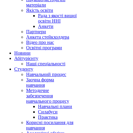
матеріали
Якість освіти
Рада з якості вищої
освіти ННІ
Анкети
Партнери
Анкета стейкхолдера
Відео про нас
Освітні програми
Hовини
Абітурієнту
Наші спеціальності
Студенту
Навчальний процес
Заочна форма
навчання
Методичне
забезпечення
навчального процесу
Навчальні плани
Силабуси
Практика
Корисні посилання для
навчання