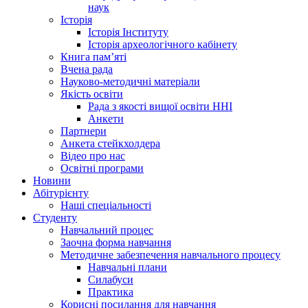
наук
Історія
Історія Інституту
Історія археологічного кабінету
Книга памʼяті
Вчена рада
Науково-методичні матеріали
Якість освіти
Рада з якості вищої освіти ННІ
Анкети
Партнери
Анкета стейкхолдера
Відео про нас
Освітні програми
Hовини
Абітурієнту
Наші спеціальності
Студенту
Навчальний процес
Заочна форма навчання
Методичне забезпечення навчального процесу
Навчальні плани
Силабуси
Практика
Корисні посилання для навчання