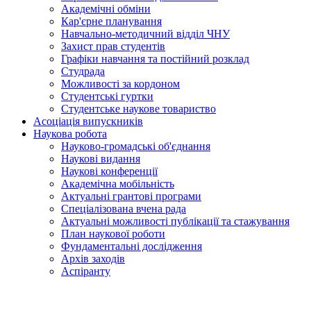
Академічні обміни
Кар'єрне планування
Навчально-методичний відділ ЧНУ
Захист прав студентів
Графіки навчання та постійний розклад
Студрада
Можливості за кордоном
Студентські гуртки
Студентське наукове товариство
Асоціація випускників
Наукова робота
Науково-громадські об'єднання
Наукові видання
Наукові конференції
Академічна мобільність
Актуальні грантові програми
Спеціалізована вчена рада
Актуальні можливості публікації та стажування
План наукової роботи
Фундаментальні дослідження
Архів заходів
Аспіранту