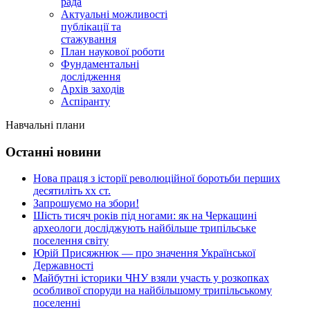
рада
Актуальні можливості
публікації та
стажування
План наукової роботи
Фундаментальні
дослідження
Архів заходів
Аспіранту
Навчальні плани
Останні новини
Нова праця з історії революційної боротьби перших
десятиліть хх ст.
Запрошуємо на збори!
Шість тисяч років під ногами: як на Черкащині
археологи досліджують найбільше трипільське
поселення світу
Юрій Присяжнюк — про значення Української
Державності
Майбутні історики ЧНУ взяли участь у розкопках
особливої споруди на найбільшому трипільському
поселенні