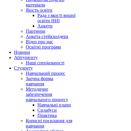
матеріали
Якість освіти
Рада з якості вищої
освіти ННІ
Анкети
Партнери
Анкета стейкхолдера
Відео про нас
Освітні програми
Hовини
Абітурієнту
Наші спеціальності
Студенту
Навчальний процес
Заочна форма
навчання
Методичне
забезпечення
навчального процесу
Навчальні плани
Силабуси
Практика
Корисні посилання для
навчання