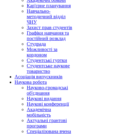
Академічні обміни
Кар'єрне планування
Навчально-
методичний відділ
ЧНУ
Захист прав студентів
Графіки навчання та
постійний розклад
Студрада
Можливості за
кордоном
Студентські гуртки
Студентське наукове
товариство
Асоціація випускників
Наукова робота
Науково-громадські
об'єднання
Наукові видання
Наукові конференції
Академічна
мобільність
Актуальні грантові
програми
Спеціалізована вчена