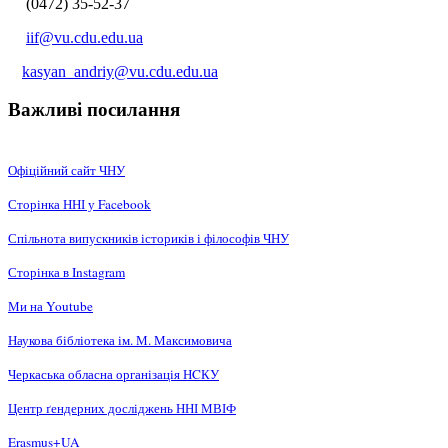
(0472) 35-52-37
iif@vu.cdu.edu.ua
kasyan_andriy@vu.cdu.edu.ua
Важливі посилання
Офіційний сайт ЧНУ
Сторінка ННІ у Facebook
Спільнота випускників істориків і філософів ЧНУ
Сторінка в Instagram
Ми на Youtube
Наукова бібліотека ім. М. Максимовича
Черкаська обласна організація НCКУ
Центр ґендерних досліджень ННІ МВІФ
Erasmus+UA