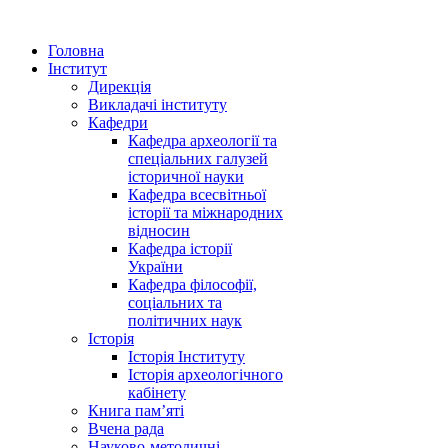
Головна
Інститут
Дирекція
Викладачі інституту
Кафедри
Кафедра археології та
спеціальних галузей
історичної науки
Кафедра всесвітньої
історії та міжнародних
відносин
Кафедра історії
України
Кафедра філософії,
соціальних та
політичних наук
Історія
Історія Інституту
Історія археологічного
кабінету
Книга памʼяті
Вчена рада
Науково-методичні