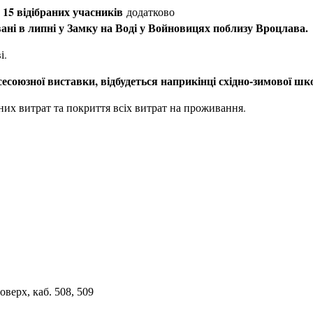
15 відібраних учасників
и
додатково
вані в липні у Замку на Воді у Войновицях поблизу Вроцлава.
і.
сесоюзної виставки, відбудеться наприкінці східно-зимової шк
их витрат та покриття всіх витрат на проживання.
верх, каб. 508, 509