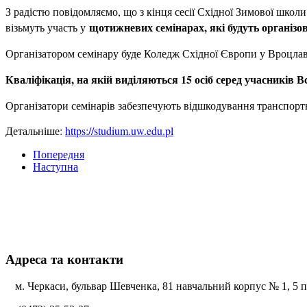
З радістю повідомляємо, що з кінця сесії Східної Зимової школ
щотижневих семінарах, які будуть організо
візьмуть участь у
Організатором семінару буде Коледж Східної Європи у Вроцлав
Кваліфікація, на якій виділяються 15 осіб серед учасників В
Організатори семінарів забезпечують відшкодування транспортн
Детальніше:
https://studium.uw.edu.pl
Попередня
Наступна
Адреса та контакти
м. Черкаси, бульвар Шевченка, 81 навчальний корпус № 1, 5 по