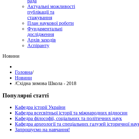
рада
Актуальні можливості
публікації та
стажування
План наукової роботи
Фундаментальні
дослідження
Архів заходів
Аспіранту
Hовини
Головна
/
Hовини
/
Східна зимова Школа - 2018
Популярні статті
Кафедра історії України
Кафедра всесвітньої історії та міжнародних відносин
Кафедра філософії, соціальних та політичних наук
Кафедра археології та спеціальних галузей історичної нау
Запрошуємо на навчання!