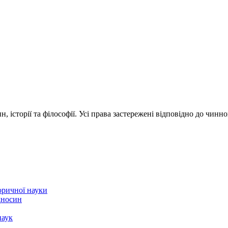
 історії та філософії. Усі права застережені відповідно до чинн
торичної науки
ідносин
наук