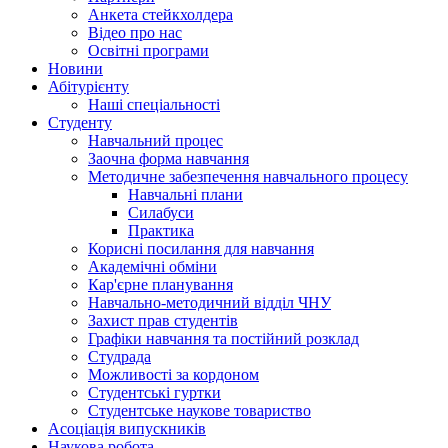
Анкета стейкхолдера
Відео про нас
Освітні програми
Hовини
Абітурієнту
Наші спеціальності
Студенту
Навчальний процес
Заочна форма навчання
Методичне забезпечення навчального процесу
Навчальні плани
Силабуси
Практика
Корисні посилання для навчання
Академічні обміни
Кар'єрне планування
Навчально-методичний відділ ЧНУ
Захист прав студентів
Графіки навчання та постійний розклад
Студрада
Можливості за кордоном
Студентські гуртки
Студентське наукове товариство
Асоціація випускників
Наукова робота