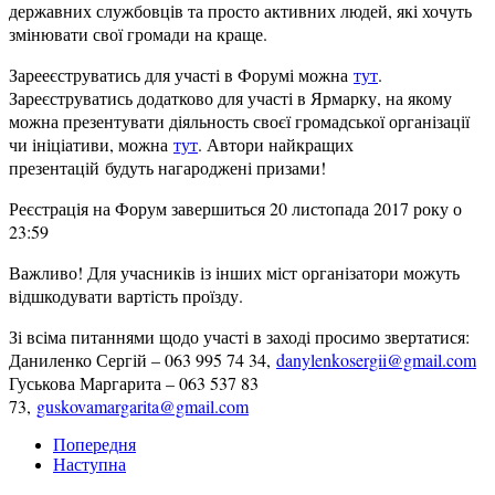
державних службовців та просто активних людей, які хочуть
змінювати свої громади на краще.
Зарееєструватись для участі в Форумі можна
тут
.
Зареєструватись додатково для участі в Ярмарку, на якому
можна презентувати діяльность своєї громадської організації
чи ініціативи, можна
тут
. Автори найкращих
презентацій будуть нагароджені призами!
Реєстрація на Форум завершиться 20 листопада 2017 року о
23:59
Важливо! Для учасників із інших міст організатори можуть
відшкодувати вартість проїзду.
Зі всіма питаннями щодо участі в заході просимо звертатися:
Даниленко Сергій – 063 995 74 34,
danylenkosergii@gmail.com
Гуськова Маргарита – 063 537 83
73,
guskovamargarita@gmail.com
Попередня
Наступна