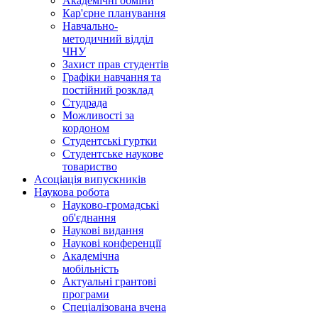
Академічні обміни
Кар'єрне планування
Навчально-
методичний відділ
ЧНУ
Захист прав студентів
Графіки навчання та
постійний розклад
Студрада
Можливості за
кордоном
Студентські гуртки
Студентське наукове
товариство
Асоціація випускників
Наукова робота
Науково-громадські
об'єднання
Наукові видання
Наукові конференції
Академічна
мобільність
Актуальні грантові
програми
Спеціалізована вчена