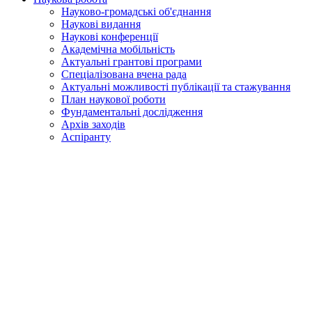
Науково-громадські об'єднання
Наукові видання
Наукові конференції
Академічна мобільність
Актуальні грантові програми
Спеціалізована вчена рада
Актуальні можливості публікації та стажування
План наукової роботи
Фундаментальні дослідження
Архів заходів
Аспіранту