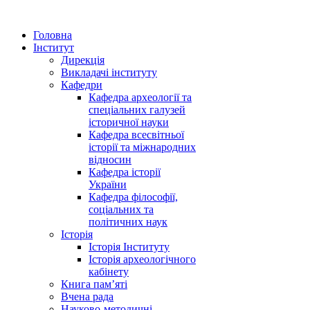
Головна
Інститут
Дирекція
Викладачі інституту
Кафедри
Кафедра археології та
спеціальних галузей
історичної науки
Кафедра всесвітньої
історії та міжнародних
відносин
Кафедра історії
України
Кафедра філософії,
соціальних та
політичних наук
Історія
Історія Інституту
Історія археологічного
кабінету
Книга памʼяті
Вчена рада
Науково-методичні