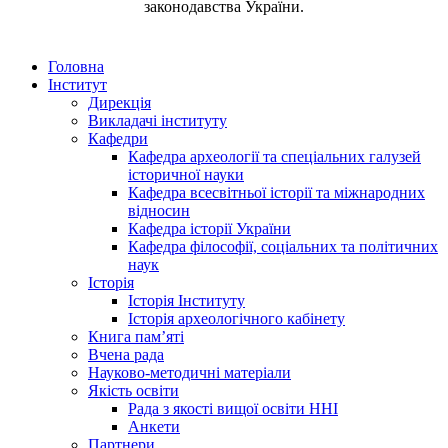
законодавства України.
Головна
Інститут
Дирекція
Викладачі інституту
Кафедри
Кафедра археології та спеціальних галузей
історичної науки
Кафедра всесвітньої історії та міжнародних
відносин
Кафедра історії України
Кафедра філософії, соціальних та політичних
наук
Історія
Історія Інституту
Історія археологічного кабінету
Книга памʼяті
Вчена рада
Науково-методичні матеріали
Якість освіти
Рада з якості вищої освіти ННІ
Анкети
Партнери