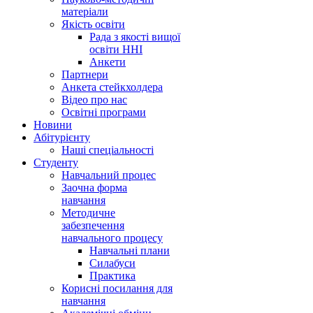
матеріали
Якість освіти
Рада з якості вищої
освіти ННІ
Анкети
Партнери
Анкета стейкхолдера
Відео про нас
Освітні програми
Hовини
Абітурієнту
Наші спеціальності
Студенту
Навчальний процес
Заочна форма
навчання
Методичне
забезпечення
навчального процесу
Навчальні плани
Силабуси
Практика
Корисні посилання для
навчання