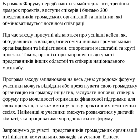
В рамках Форуму передбачаються майстер-класи, тренінги,
ярмарок проектів, виступи спікерів і близько 200
представників громадських організацій та ініціатив, які
обмінюватимуться досвідом співпраці.
Під час заходу присутні дізнаються про ус
пішні кейси, як,
об’єднавшись із владою, бізнесом чи іншими громадськими
організаціями та ініціативами, створювати масштабні та круті
проекти. Також, організатори запрошують до участі
представників інших областей та спікерів національного
масштабу.
Програма заходу запланована на весь день: упродовж форуму
учасники можуть відвідати або презентувати свою громадську
організацію на ярмарку ініціатив, заслухати доповіді спікерів
форуму про можливості отримання фінансової підтримки для
своїх проектів, а також взяти участь у практичних тематичних
сесіях. Найменші ж учасники зможуть розважатися у дитячій
кімнаті, яка працюватиме упродовж всього форуму.
Запрошуємо до участі представників громадських організацій
та ініціатив, комунальних закладів та установ, бізнесу,