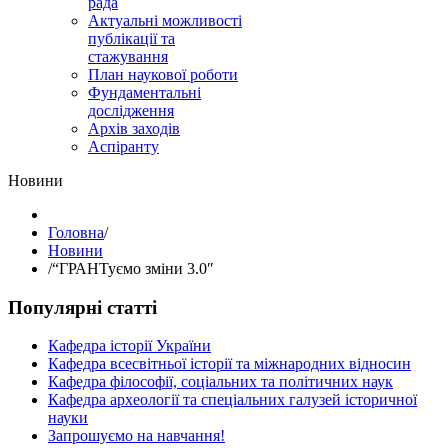
рада
Актуальні можливості
публікації та
стажування
План наукової роботи
Фундаментальні
дослідження
Архів заходів
Аспіранту
Hовини
Головна
/
Hовини
/
“ГРАНТуємо зміни 3.0″
Популярні статті
Кафедра історії України
Кафедра всесвітньої історії та міжнародних відносин
Кафедра філософії, соціальних та політичних наук
Кафедра археології та спеціальних галузей історичної
науки
Запрошуємо на навчання!