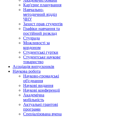
Академічні обміни
Кар'єрне планування
Навчально-
методичний відділ
ЧНУ
Захист прав студентів
Графіки навчання та
постійний розклад
Студрада
Можливості за
кордоном
Студентські гуртки
Студентське наукове
товариство
Асоціація випускників
Наукова робота
Науково-громадські
об'єднання
Наукові видання
Наукові конференції
Академічна
мобільність
Актуальні грантові
програми
Спеціалізована вчена