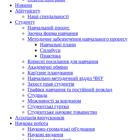
Hовини
Абітурієнту
Наші спеціальності
Студенту
Навчальний процес
Заочна форма навчання
Методичне забезпечення навчального процесу
Навчальні плани
Силабуси
Практика
Корисні посилання для навчання
Академічні обміни
Кар'єрне планування
Навчально-методичний відділ ЧНУ
Захист прав студентів
Графіки навчання та постійний розклад
Студрада
Можливості за кордоном
Студентські гуртки
Студентське наукове товариство
Асоціація випускників
Наукова робота
Науково-громадські об'єднання
Наукові видання