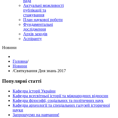
рада
Актуальні можливості
публікації та
стажування
План наукової роботи
Фундаментальні
дослідження
Архів заходів
Аспіранту
Hовини
Головна
/
Hовини
/
Святкування Дня знань 2017
Популярні статті
Кафедра історії України
Кафедра всесвітньої історії та міжнародних відносин
Кафедра філософії, соціальних та політичних наук
Кафедра археології та спеціальних галузей історичної
науки
Запрошуємо на навчання!