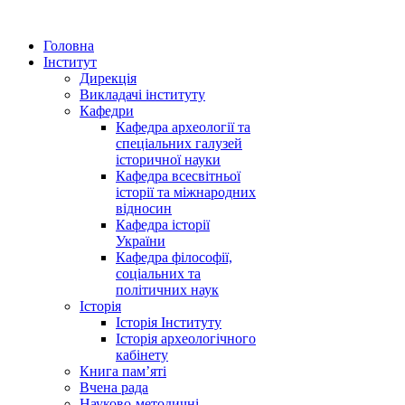
Головна
Інститут
Дирекція
Викладачі інституту
Кафедри
Кафедра археології та
спеціальних галузей
історичної науки
Кафедра всесвітньої
історії та міжнародних
відносин
Кафедра історії
України
Кафедра філософії,
соціальних та
політичних наук
Історія
Історія Інституту
Історія археологічного
кабінету
Книга памʼяті
Вчена рада
Науково-методичні