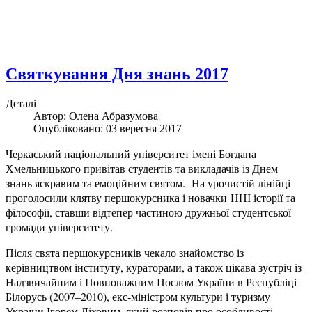
Святкування Дня знань 2017
Деталі
Автор: Олена Абразумова
Опубліковано: 03 вересня 2017
Черкаський національний університет імені Богдана
Хмельницького привітав студентів та викладачів із Днем
знань яскравим та емоційним святом. На урочистій лінійці
проголосили клятву першокурсника і новачки ННІ історії та
філософії, ставши відтепер частиною д
ружньої студентської
громади університету.
Після свята першокурсників чекало знайомство із
керівництвом інституту, кураторами, а також цікава зустріч із
Надзвичайним і Повноважним Послом України в Республіці
Білорусь (2007–2010), екс-міністром культури і туризму
України Ігорем Ліховим, який розповів про особливості