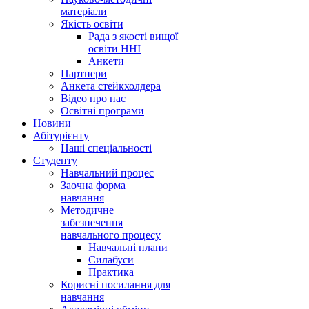
матеріали
Якість освіти
Рада з якості вищої
освіти ННІ
Анкети
Партнери
Анкета стейкхолдера
Відео про нас
Освітні програми
Hовини
Абітурієнту
Наші спеціальності
Студенту
Навчальний процес
Заочна форма
навчання
Методичне
забезпечення
навчального процесу
Навчальні плани
Силабуси
Практика
Корисні посилання для
навчання