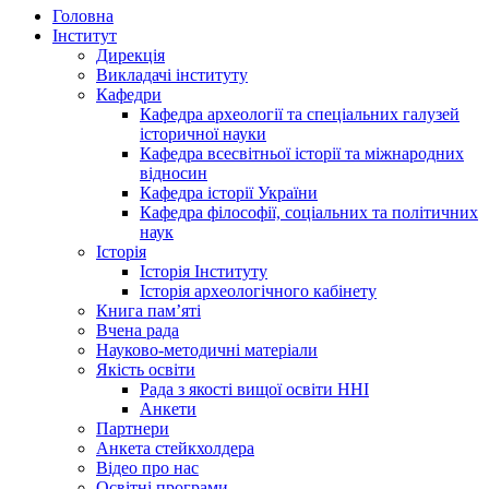
Головна
Інститут
Дирекція
Викладачі інституту
Кафедри
Кафедра археології та спеціальних галузей
історичної науки
Кафедра всесвітньої історії та міжнародних
відносин
Кафедра історії України
Кафедра філософії, соціальних та політичних
наук
Історія
Історія Інституту
Історія археологічного кабінету
Книга памʼяті
Вчена рада
Науково-методичні матеріали
Якість освіти
Рада з якості вищої освіти ННІ
Анкети
Партнери
Анкета стейкхолдера
Відео про нас
Освітні програми