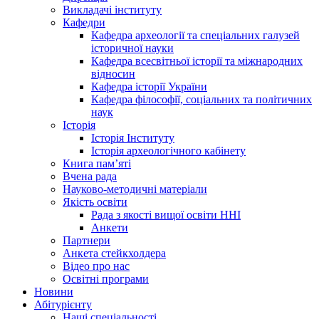
Викладачі інституту
Кафедри
Кафедра археології та спеціальних галузей
історичної науки
Кафедра всесвітньої історії та міжнародних
відносин
Кафедра історії України
Кафедра філософії, соціальних та політичних
наук
Історія
Історія Інституту
Історія археологічного кабінету
Книга памʼяті
Вчена рада
Науково-методичні матеріали
Якість освіти
Рада з якості вищої освіти ННІ
Анкети
Партнери
Анкета стейкхолдера
Відео про нас
Освітні програми
Hовини
Абітурієнту
Наші спеціальності