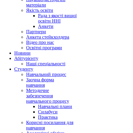
матеріали
Якість освіти
Рада з якості вищої
освіти ННІ
Анкети
Партнери
Анкета стейкхолдера
Відео про нас
Освітні програми
Hовини
Абітурієнту
Наші спеціальності
Студенту
Навчальний процес
Заочна форма
навчання
Методичне
забезпечення
навчального процесу
Навчальні плани
Силабуси
Практика
Корисні посилання для
навчання