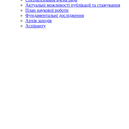
Актуальні можливості публікації та стажування
План наукової роботи
Фундаментальні дослідження
Архів заходів
Аспіранту