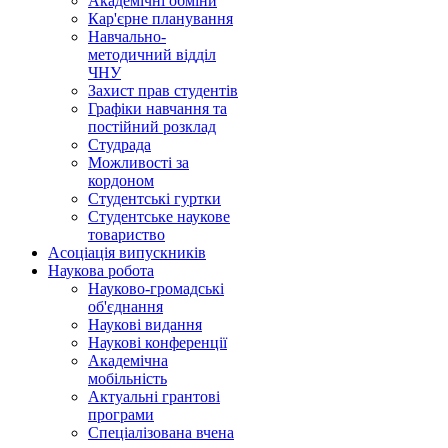
Академічні обміни
Кар'єрне планування
Навчально-
методичний відділ
ЧНУ
Захист прав студентів
Графіки навчання та
постійний розклад
Студрада
Можливості за
кордоном
Студентські гуртки
Студентське наукове
товариство
Асоціація випускників
Наукова робота
Науково-громадські
об'єднання
Наукові видання
Наукові конференції
Академічна
мобільність
Актуальні грантові
програми
Спеціалізована вчена