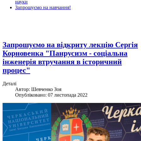
науки
Запрошуємо на навчання!
Запрошуємо на відкриту лекцію Сергія
Корновенка "Панрусизм - соціальна
інженерія втручання в історичний
процес"
Деталі
Автор: Шевченко Зоя
Опубліковано: 07 листопада 2022