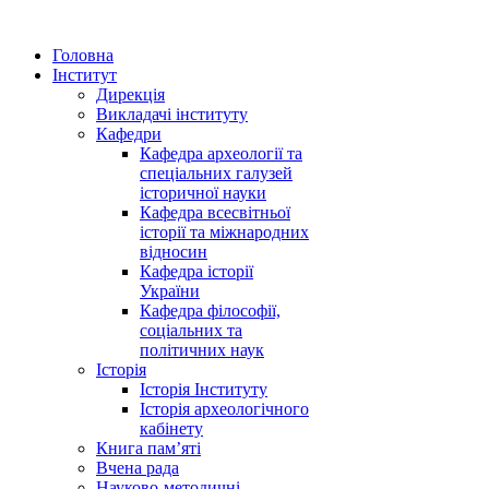
Головна
Інститут
Дирекція
Викладачі інституту
Кафедри
Кафедра археології та
спеціальних галузей
історичної науки
Кафедра всесвітньої
історії та міжнародних
відносин
Кафедра історії
України
Кафедра філософії,
соціальних та
політичних наук
Історія
Історія Інституту
Історія археологічного
кабінету
Книга памʼяті
Вчена рада
Науково-методичні