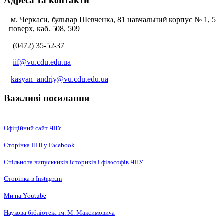
Адреса та контакти
м. Черкаси, бульвар Шевченка, 81 навчальний корпус № 1, 5
поверх, каб. 508, 509
(0472) 35-52-37
iif@vu.cdu.edu.ua
kasyan_andriy@vu.cdu.edu.ua
Важливі посилання
Офіційний сайт ЧНУ
Сторінка ННІ у Facebook
Спільнота випускників істориків і філософів ЧНУ
Сторінка в Instagram
Ми на Youtube
Наукова бібліотека ім. М. Максимовича