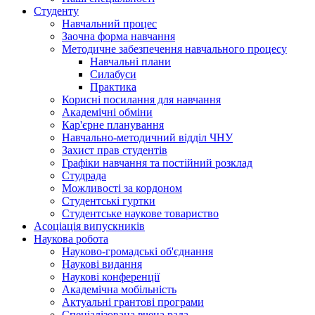
Студенту
Навчальний процес
Заочна форма навчання
Методичне забезпечення навчального процесу
Навчальні плани
Силабуси
Практика
Корисні посилання для навчання
Академічні обміни
Кар'єрне планування
Навчально-методичний відділ ЧНУ
Захист прав студентів
Графіки навчання та постійний розклад
Студрада
Можливості за кордоном
Студентські гуртки
Студентське наукове товариство
Асоціація випускників
Наукова робота
Науково-громадські об'єднання
Наукові видання
Наукові конференції
Академічна мобільність
Актуальні грантові програми
Спеціалізована вчена рада