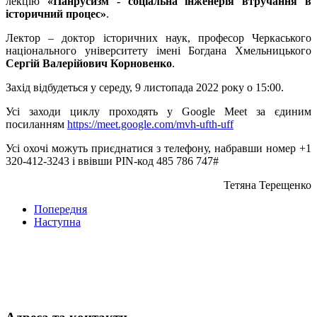
лекцію
«Панрусизм - соціальна інженерія втручання в
історичний процес»
.
Лектор – доктор історичних наук, професор Черкаського
національного університету імені Богдана Хмельницького
Сергій Валерійович Корновенко
.
Захід відбудеться у середу, 9 листопада 2022 року о 15:00.
Усі заходи циклу проходять у Google Meet за єдиним
посиланням
https://meet.google.com/mvh-
ufth-uff
Усі охочі можуть приєднатися з телефону, набравши номер +1
320-412-3243 і ввівши PIN-код 485 786 747#
Тетяна Терещенко
Попередня
Наступна