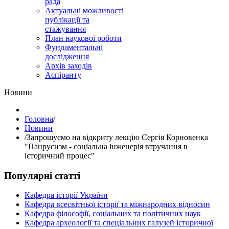
рада
Актуальні можливості
публікації та
стажування
План наукової роботи
Фундаментальні
дослідження
Архів заходів
Аспіранту
Hовини
Головна
/
Hовини
/
Запрошуємо на відкриту лекцію Сергія Корновенка
"Панрусизм - соціальна інженерія втручання в
історичний процес"
Популярні статті
Кафедра історії України
Кафедра всесвітньої історії та міжнародних відносин
Кафедра філософії, соціальних та політичних наук
Кафедра археології та спеціальних галузей історичної