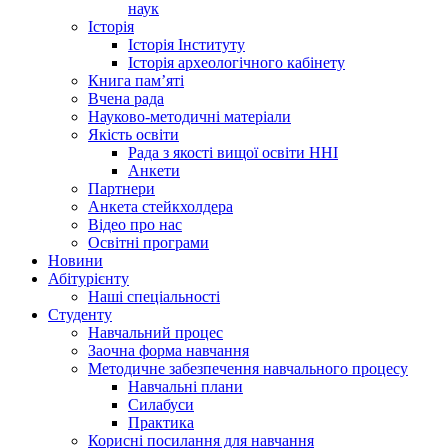
наук
Історія
Історія Інституту
Історія археологічного кабінету
Книга памʼяті
Вчена рада
Науково-методичні матеріали
Якість освіти
Рада з якості вищої освіти ННІ
Анкети
Партнери
Анкета стейкхолдера
Відео про нас
Освітні програми
Hовини
Абітурієнту
Наші спеціальності
Студенту
Навчальний процес
Заочна форма навчання
Методичне забезпечення навчального процесу
Навчальні плани
Силабуси
Практика
Корисні посилання для навчання