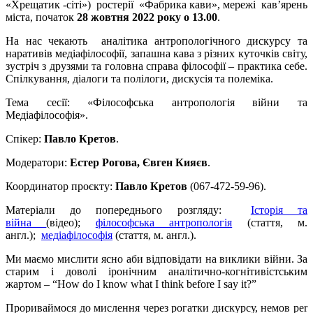
«Хрещатик -сіті») ростерії «Фабрика кави», мережі кав’ярень
міста, початок
28 жовтня 2022 року о 13.00
.
На нас чекають аналітика антропологічного дискурсу та
наративів медіафілософії, запашна кава з різних куточків світу,
зустріч з друзями та головна справа філософії – практика себе.
Спілкування, діалоги та полілоги, дискусія та полеміка.
Тема сесії: «Філософська антропологія війни та
Медіафілософія».
Спікер:
Павло Кретов
.
Модератори:
Естер Рогова, Євген Кияєв
.
Координатор проєкту:
Павло Кретов
(067-472-59-96).
Матеріали до попереднього розгляду:
Історія та
війна
(відео);
філософська антропологія
(стаття, м.
англ.);
медіафілософія
(стаття, м. англ.).
Ми маємо мислити ясно аби відповідати на виклики війни. За
старим і доволі іронічним аналітично-когнітивістським
жартом – “How do I know what I think before I say it?”
Прориваймося до мислення через рогатки дискурсу, немов per