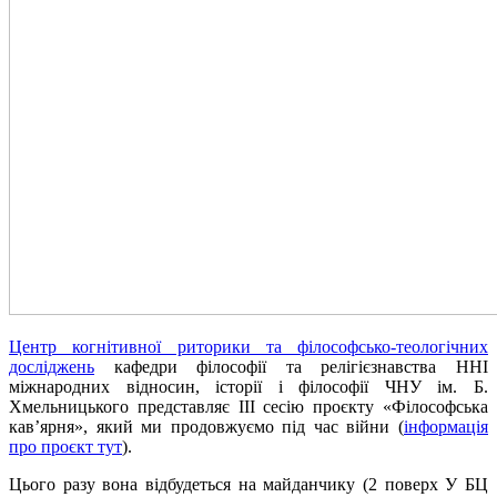
Центр когнітивної риторики та філософсько-теологічних
досліджень
кафедри філософії та релігієзнавства ННІ
міжнародних відносин, історії і філософії ЧНУ ім. Б.
Хмельницького представляє ІІІ сесію проєкту «Філософська
кав’ярня», який ми продовжуємо під час війни (
інформація
про проєкт тут
).
Цього разу вона відбудеться на майданчику (2 поверх У БЦ