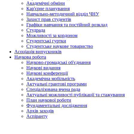
Академічні обміни
Кар'єрне планування
Навчально-методичний відділ ЧНУ
Захист прав студентів
Графіки навчання та постійний розклад
Студрада
Можливості за кордоном
Студентські гуртки
Студентське наукове товариство
Асоціація випускників
Наукова робота
Науково-громадські об'єднання
Наукові видання
Наукові конференції
Академічна мобільність
Актуальні грантові програми
Спеціалізована вчена рада
Актуальні можливості публікації та стажування
План наукової роботи
Фундаментальні дослідження
Архів заходів
Аспіранту