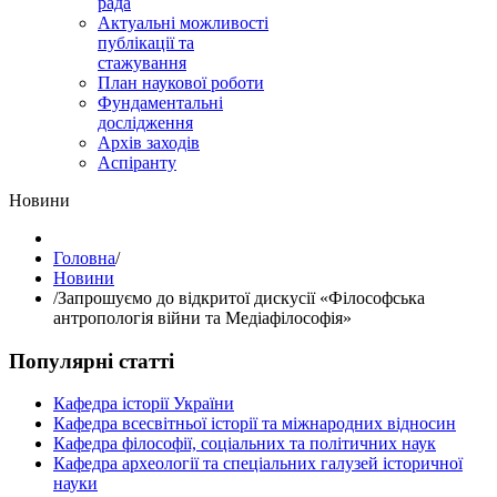
рада
Актуальні можливості
публікації та
стажування
План наукової роботи
Фундаментальні
дослідження
Архів заходів
Аспіранту
Hовини
Головна
/
Hовини
/
Запрошуємо до відкритої дискусії «Філософська
антропологія війни та Медіафілософія»
Популярні статті
Кафедра історії України
Кафедра всесвітньої історії та міжнародних відносин
Кафедра філософії, соціальних та політичних наук
Кафедра археології та спеціальних галузей історичної
науки