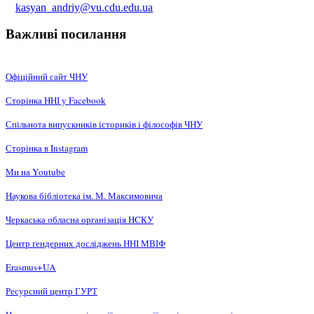
kasyan_andriy@vu.cdu.edu.ua
Важливі посилання
Офіційний сайт ЧНУ
Сторінка ННІ у Facebook
Спільнота випускників істориків і філософів ЧНУ
Сторінка в Instagram
Ми на Youtube
Наукова бібліотека ім. М. Максимовича
Черкаська обласна організація НCКУ
Центр ґендерних досліджень ННІ МВІФ
Erasmus+UA
Ресурсний центр ГУРТ