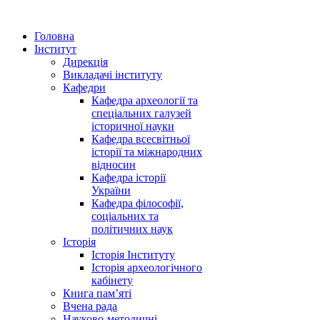
Головна
Інститут
Дирекція
Викладачі інституту
Кафедри
Кафедра археології та
спеціальних галузей
історичної науки
Кафедра всесвітньої
історії та міжнародних
відносин
Кафедра історії
України
Кафедра філософії,
соціальних та
політичних наук
Історія
Історія Інституту
Історія археологічного
кабінету
Книга памʼяті
Вчена рада
Науково-методичні