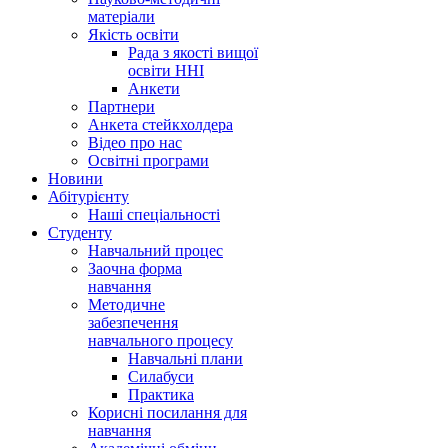
матеріали
Якість освіти
Рада з якості вищої
освіти ННІ
Анкети
Партнери
Анкета стейкхолдера
Відео про нас
Освітні програми
Hовини
Абітурієнту
Наші спеціальності
Студенту
Навчальний процес
Заочна форма
навчання
Методичне
забезпечення
навчального процесу
Навчальні плани
Силабуси
Практика
Корисні посилання для
навчання