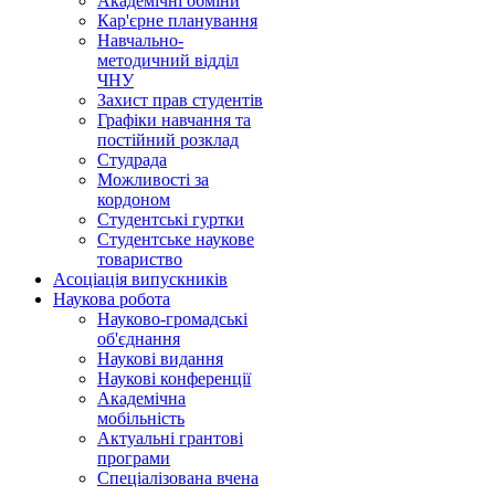
Академічні обміни
Кар'єрне планування
Навчально-
методичний відділ
ЧНУ
Захист прав студентів
Графіки навчання та
постійний розклад
Студрада
Можливості за
кордоном
Студентські гуртки
Студентське наукове
товариство
Асоціація випускників
Наукова робота
Науково-громадські
об'єднання
Наукові видання
Наукові конференції
Академічна
мобільність
Актуальні грантові
програми
Спеціалізована вчена