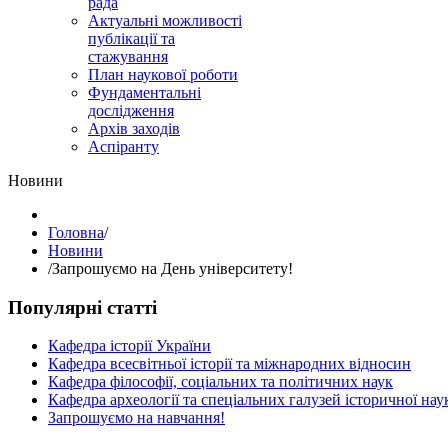
рада
Актуальні можливості
публікації та
стажування
План наукової роботи
Фундаментальні
дослідження
Архів заходів
Аспіранту
Hовини
Головна
/
Hовини
/
Запрошуємо на День університету!
Популярні статті
Кафедра історії України
Кафедра всесвітньої історії та міжнародних відносин
Кафедра філософії, соціальних та політичних наук
Кафедра археології та спеціальних галузей історичної нау
Запрошуємо на навчання!