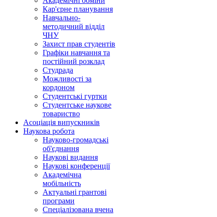
Академічні обміни
Кар'єрне планування
Навчально-
методичний відділ
ЧНУ
Захист прав студентів
Графіки навчання та
постійний розклад
Студрада
Можливості за
кордоном
Студентські гуртки
Студентське наукове
товариство
Асоціація випускників
Наукова робота
Науково-громадські
об'єднання
Наукові видання
Наукові конференції
Академічна
мобільність
Актуальні грантові
програми
Спеціалізована вчена