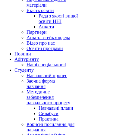
матеріали
Якість освіти
Рада з якості вищої
освіти ННІ
Анкети
Партнери
Анкета стейкхолдера
Відео про нас
Освітні програми
Hовини
Абітурієнту
Наші спеціальності
Студенту
Навчальний процес
Заочна форма
навчання
Методичне
забезпечення
навчального процесу
Навчальні плани
Силабуси
Практика
Корисні посилання для
навчання