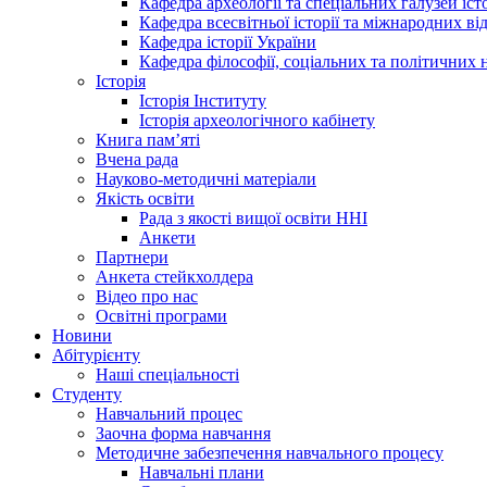
Кафедра археології та спеціальних галузей іс
Кафедра всесвітньої історії та міжнародних в
Кафедра історії України
Кафедра філософії, соціальних та політичних 
Історія
Історія Інституту
Історія археологічного кабінету
Книга памʼяті
Вчена рада
Науково-методичні матеріали
Якість освіти
Рада з якості вищої освіти ННІ
Анкети
Партнери
Анкета стейкхолдера
Відео про нас
Освітні програми
Hовини
Абітурієнту
Наші спеціальності
Студенту
Навчальний процес
Заочна форма навчання
Методичне забезпечення навчального процесу
Навчальні плани