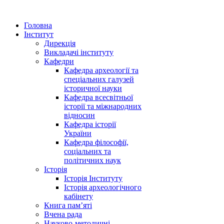
Головна
Інститут
Дирекція
Викладачі інституту
Кафедри
Кафедра археології та
спеціальних галузей
історичної науки
Кафедра всесвітньої
історії та міжнародних
відносин
Кафедра історії
України
Кафедра філософії,
соціальних та
політичних наук
Історія
Історія Інституту
Історія археологічного
кабінету
Книга памʼяті
Вчена рада
Науково-методичні