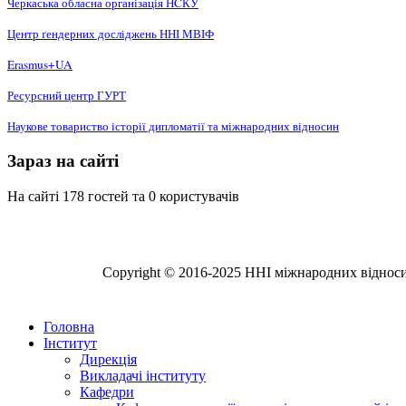
Черкаська обласна організація НCКУ
Центр ґендерних досліджень ННІ МВІФ
Erasmus+UA
Ресурсний центр ГУРТ
Наукове товариство історії дипломатії та міжнародних відносин
Зараз на сайті
На сайті 178 гостей та 0 користувачів
Copyright © 2016-2025 ННІ міжнародних відносин,
Головна
Інститут
Дирекція
Викладачі інституту
Кафедри