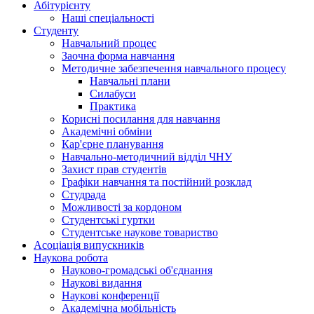
Абітурієнту
Наші спеціальності
Студенту
Навчальний процес
Заочна форма навчання
Методичне забезпечення навчального процесу
Навчальні плани
Силабуси
Практика
Корисні посилання для навчання
Академічні обміни
Кар'єрне планування
Навчально-методичний відділ ЧНУ
Захист прав студентів
Графіки навчання та постійний розклад
Студрада
Можливості за кордоном
Студентські гуртки
Студентське наукове товариство
Асоціація випускників
Наукова робота
Науково-громадські об'єднання
Наукові видання
Наукові конференції
Академічна мобільність