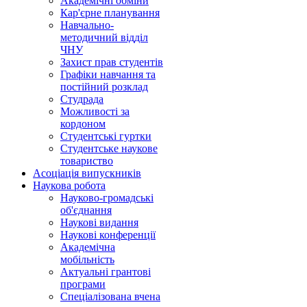
Академічні обміни
Кар'єрне планування
Навчально-
методичний відділ
ЧНУ
Захист прав студентів
Графіки навчання та
постійний розклад
Студрада
Можливості за
кордоном
Студентські гуртки
Студентське наукове
товариство
Асоціація випускників
Наукова робота
Науково-громадські
об'єднання
Наукові видання
Наукові конференції
Академічна
мобільність
Актуальні грантові
програми
Спеціалізована вчена