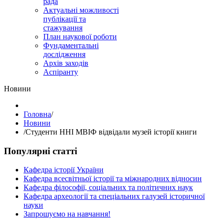
рада
Актуальні можливості
публікації та
стажування
План наукової роботи
Фундаментальні
дослідження
Архів заходів
Аспіранту
Hовини
Головна
/
Hовини
/
Студенти ННІ МВІФ відвідали музей історії книги
Популярні статті
Кафедра історії України
Кафедра всесвітньої історії та міжнародних відносин
Кафедра філософії, соціальних та політичних наук
Кафедра археології та спеціальних галузей історичної
науки
Запрошуємо на навчання!