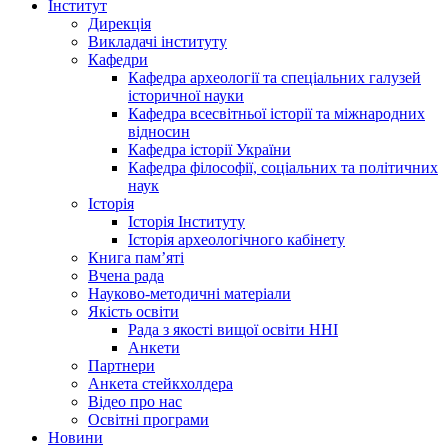
Інститут
Дирекція
Викладачі інституту
Кафедри
Кафедра археології та спеціальних галузей
історичної науки
Кафедра всесвітньої історії та міжнародних
відносин
Кафедра історії України
Кафедра філософії, соціальних та політичних
наук
Історія
Історія Інституту
Історія археологічного кабінету
Книга памʼяті
Вчена рада
Науково-методичні матеріали
Якість освіти
Рада з якості вищої освіти ННІ
Анкети
Партнери
Анкета стейкхолдера
Відео про нас
Освітні програми
Hовини