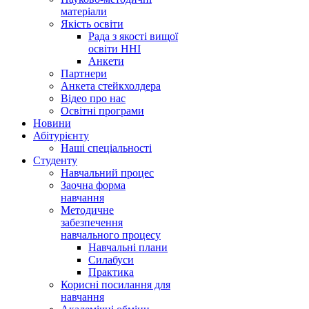
матеріали
Якість освіти
Рада з якості вищої
освіти ННІ
Анкети
Партнери
Анкета стейкхолдера
Відео про нас
Освітні програми
Hовини
Абітурієнту
Наші спеціальності
Студенту
Навчальний процес
Заочна форма
навчання
Методичне
забезпечення
навчального процесу
Навчальні плани
Силабуси
Практика
Корисні посилання для
навчання