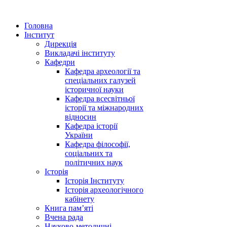
Головна
Інститут
Дирекція
Викладачі інституту
Кафедри
Кафедра археології та
спеціальних галузей
історичної науки
Кафедра всесвітньої
історії та міжнародних
відносин
Кафедра історії
України
Кафедра філософії,
соціальних та
політичних наук
Історія
Історія Інституту
Історія археологічного
кабінету
Книга памʼяті
Вчена рада
Науково-методичні