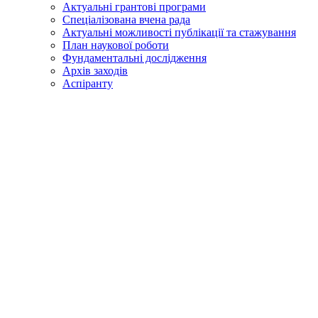
Актуальні грантові програми
Спеціалізована вчена рада
Актуальні можливості публікації та стажування
План наукової роботи
Фундаментальні дослідження
Архів заходів
Аспіранту