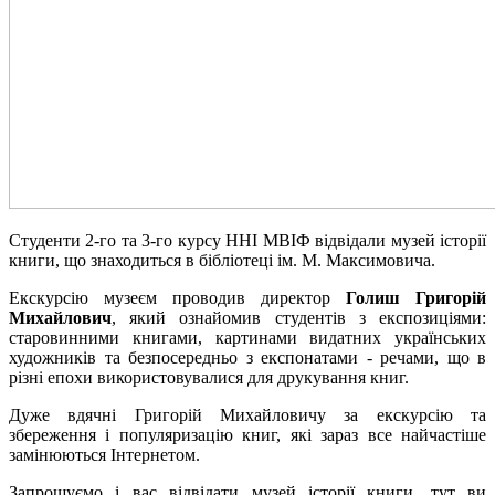
Студенти 2-го та 3-го курсу ННІ МВІФ відвідали музей історії
книги, що знаходиться в бібліотеці ім. М. Максимовича.
Екскурсію музеєм проводив директор
Голиш Григорій
Михайлович
, який ознайомив студентів з експозиціями:
старовинними книгами, картинами видатних українських
художників та безпосередньо з експонатами - речами, що в
різні епохи використовувалися для друкування книг.
Дуже вдячні Григорій Михайловичу за екскурсію та
збереження і популяризацію книг, які зараз все найчастіше
замінюються Інтернетом.
Запрошуємо і вас відвідати музей історії книги, тут ви