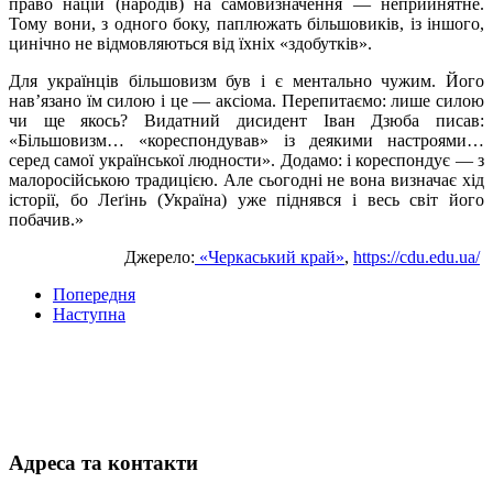
право націй (народів) на самовизначення — неприйнятне.
Тому вони, з одного боку, паплюжать більшовиків, із іншого,
цинічно не відмовляються від їхніх «здобутків».
Для українців більшовизм був і є ментально чужим. Його
нав’язано їм силою і це — аксіома. Перепитаємо: лише силою
чи ще якось? Видатний дисидент Іван Дзюба писав:
«Більшовизм… «кореспондував» із деякими настроями…
серед самої української людности». Додамо: і кореспондує — з
малоросійською традицією. Але сьогодні не вона визначає хід
історії, бо Леґінь (Україна) уже піднявся і весь світ його
побачив.»
Джерело:
«Черкаський край»
,
https://cdu.edu.ua/
Попередня
Наступна
Адреса та контакти