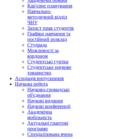
Академічні обміни
Кар'єрне планування
Навчально-
методичний відділ
ЧНУ
Захист прав студентів
Графіки навчання та
постійний розклад
Студрада
Можливості за
кордоном
Студентські гуртки
Студентське наукове
товариство
Асоціація випускників
Наукова робота
Науково-громадські
об'єднання
Наукові видання
Наукові конференції
Академічна
мобільність
Актуальні грантові
програми
Спеціалізована вчена