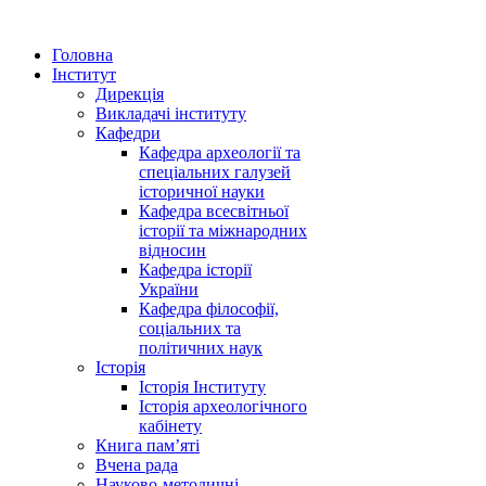
Головна
Інститут
Дирекція
Викладачі інституту
Кафедри
Кафедра археології та
спеціальних галузей
історичної науки
Кафедра всесвітньої
історії та міжнародних
відносин
Кафедра історії
України
Кафедра філософії,
соціальних та
політичних наук
Історія
Історія Інституту
Історія археологічного
кабінету
Книга памʼяті
Вчена рада
Науково-методичні