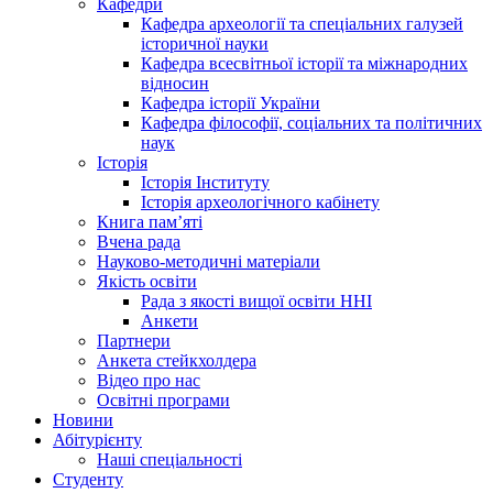
Кафедри
Кафедра археології та спеціальних галузей
історичної науки
Кафедра всесвітньої історії та міжнародних
відносин
Кафедра історії України
Кафедра філософії, соціальних та політичних
наук
Історія
Історія Інституту
Історія археологічного кабінету
Книга памʼяті
Вчена рада
Науково-методичні матеріали
Якість освіти
Рада з якості вищої освіти ННІ
Анкети
Партнери
Анкета стейкхолдера
Відео про нас
Освітні програми
Hовини
Абітурієнту
Наші спеціальності
Студенту