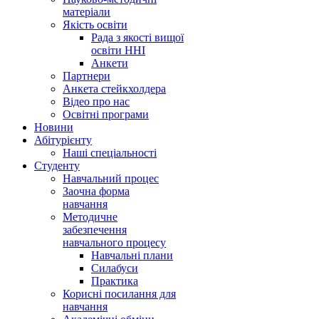
матеріали
Якість освіти
Рада з якості вищої
освіти ННІ
Анкети
Партнери
Анкета стейкхолдера
Відео про нас
Освітні програми
Hовини
Абітурієнту
Наші спеціальності
Студенту
Навчальний процес
Заочна форма
навчання
Методичне
забезпечення
навчального процесу
Навчальні плани
Силабуси
Практика
Корисні посилання для
навчання