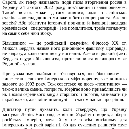
Європі, як тепер називають події після вторгнення росіян в
Україну 24 лютого 2022 року, пов’язаний із більшовизмом.
Такий зв’язок може здатися дивним, адже з лєнінсько-
сталінською спадщиною ми вже нібито попрощалися. Але чи
зовсім? Аби збагнути історичні причини й імовірні наслідки
кремлівської «спецоперації» і не помилитися, треба поглянути
на самих себе ніби збоку.
Більшовизм — це російський комунізм. Філософ ХХ ст.
Микола Бердяєв назвав його різновидом фашизму, щоправда,
не відразу, а коли опинився у вигнанні. Але ось цікавий факт:
Бердяєв осудив більшовизм, проте лишився великоросом «с
Родиной» у серці.
При уважному знайомстві з’ясовується, що більшовизм —
лише етап великого імперського міфотворення, яке виникло
задовго до 1903 року. Тож совєтське як щось «позитивне» —
також велика омана, попри те, зберігає воно привабливість чи
ні. Людям середнього віку, а старшого й поготів, визнавати це
вкрай важко, але зміни неминучі — з часом настає прозріння.
Диктатор путін лукавить, коли стверджує, що Україну
заснував Лєнін. Насправді ж він не Україну створив, а зберіг
російську імперію, хоча й у не зовсім вигідному для
імперських кіл росії варіанті, бо для сучасних рашистів саме