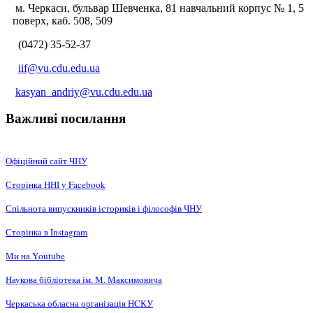
м. Черкаси, бульвар Шевченка, 81 навчальний корпус № 1, 5
поверх, каб. 508, 509
(0472) 35-52-37
iif@vu.cdu.edu.ua
kasyan_andriy@vu.cdu.edu.ua
Важливі посилання
Офіційний сайт ЧНУ
Сторінка ННІ у Facebook
Спільнота випускників істориків і філософів ЧНУ
Сторінка в Instagram
Ми на Youtube
Наукова бібліотека ім. М. Максимовича
Черкаська обласна організація НCКУ