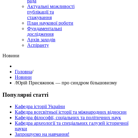
рада
Актуальні можливості
публікації та
стажування
План наукової роботи
Фундаментальні
дослідження
Архів заходів
Аспіранту
Hовини
Головна
/
Hовини
/
Юрій Присяжнюк — про синдром більшовизму
Популярні статті
Кафедра історії України
Кафедра всесвітньої історії та міжнародних відносин
Кафедра філософії, соціальних та політичних наук
Кафедра археології та спеціальних галузей історичної
науки
Запрошуємо на навчання!