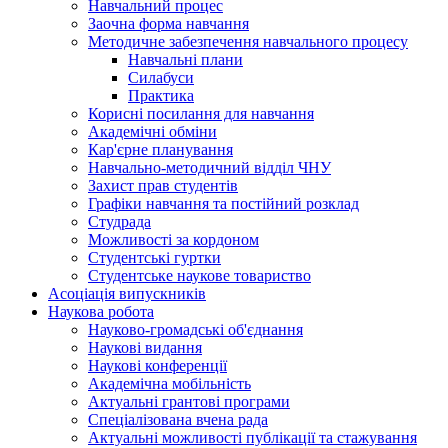
Навчальний процес
Заочна форма навчання
Методичне забезпечення навчального процесу
Навчальні плани
Силабуси
Практика
Корисні посилання для навчання
Академічні обміни
Кар'єрне планування
Навчально-методичний відділ ЧНУ
Захист прав студентів
Графіки навчання та постійний розклад
Студрада
Можливості за кордоном
Студентські гуртки
Студентське наукове товариство
Асоціація випускників
Наукова робота
Науково-громадські об'єднання
Наукові видання
Наукові конференції
Академічна мобільність
Актуальні грантові програми
Спеціалізована вчена рада
Актуальні можливості публікації та стажування