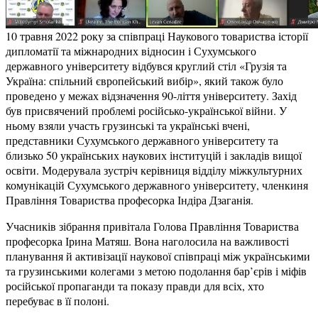
10 травня 2022 року за співпраці Наукового товариства історії
дипломатії та міжнародних відносин і Сухумського
державного університету відбувся круглий стіл «Грузія та
Україна: спільний європейський вибір», який також було
проведено у межах відзначення 90-ліття університету. Захід
був присвячений проблемі російсько-української війни. У
ньому взяли участь грузинські та українські вчені,
представники Сухумського державного університету та
близько 50 українських наукових інституцій і закладів вищої
освіти. Модерувала зустріч керівниця відділу міжкультурних
комунікацій Сухумського державного університету, членкиня
Правління Товариства професорка Індіра Дзаганія.
Учасників зібрання привітала Голова Правління Товариства
професорка Ірина Матяш. Вона наголосила на важливості
планування й активізації наукової співпраці між українськими
та грузинськими колегами з метою подолання бар’єрів і міфів
російської пропаганди та показу правди для всіх, хто
перебуває в її полоні.