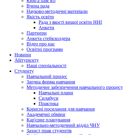
Книга памʼяті
Вчена рада
Науково-методичні матеріали
Якість освіти
Рада з якості вищої освіти ННІ
Анкети
Партнери
Анкета стейкхолдера
Відео про нас
Освітні програми
Hовини
Абітурієнту
Наші спеціальності
Студенту
Навчальний процес
Заочна форма навчання
Методичне забезпечення навчального процесу
Навчальні плани
Силабуси
Практика
Корисні посилання для навчання
Академічні обміни
Кар'єрне планування
Навчально-методичний відділ ЧНУ
Захист прав студентів