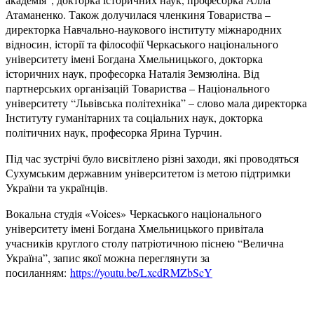
Атаманенко. Також долучилася членкиня Товариства –
директорка Навчально-наукового інституту міжнародних
відносин, історії та філософії Черкаського національного
університету імені Богдана Хмельницького, докторка
історичних наук, професорка Наталія Земзюліна. Від
партнерських організацій Товариства – Національного
університету “Львівська політехніка” – слово мала директорка
Інституту гуманітарних та соціальних наук, докторка
політичних наук, професорка Ярина Турчин.
Під час зустрічі було висвітлено різні заходи, які проводяться
Сухумським державним університетом із метою підтримки
України та українців.
Вокальна студія «Voices»
Черкаського національного
університету імені Богдана Хмельницького привітала
учасників круглого столу патріотичною піснею “Велична
Україна”, запис якої можна переглянути за
посиланням:
https://youtu.be/LxcdRMZbScY