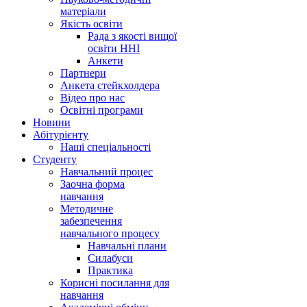
матеріали
Якість освіти
Рада з якості вищої
освіти ННІ
Анкети
Партнери
Анкета стейкхолдера
Відео про нас
Освітні програми
Hовини
Абітурієнту
Наші спеціальності
Студенту
Навчальний процес
Заочна форма
навчання
Методичне
забезпечення
навчального процесу
Навчальні плани
Силабуси
Практика
Корисні посилання для
навчання