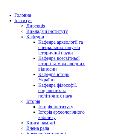
Головна
Інститут
Дирекція
Викладачі інституту
Кафедри
Кафедра археології та
спеціальних галузей
історичної науки
Кафедра всесвітньої
історії та міжнародних
відносин
Кафедра історії
України
Кафедра філософії,
соціальних та
політичних наук
Історія
Історія Інституту
Історія археологічного
кабінету
Книга памʼяті
Вчена рада
Науково-методичні