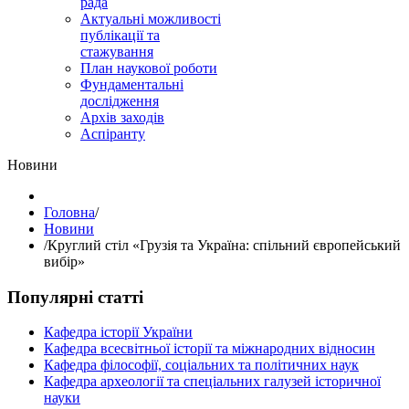
рада
Актуальні можливості
публікації та
стажування
План наукової роботи
Фундаментальні
дослідження
Архів заходів
Аспіранту
Hовини
Головна
/
Hовини
/
Круглий стіл «Грузія та Україна: спільний європейський
вибір»
Популярні статті
Кафедра історії України
Кафедра всесвітньої історії та міжнародних відносин
Кафедра філософії, соціальних та політичних наук
Кафедра археології та спеціальних галузей історичної
науки