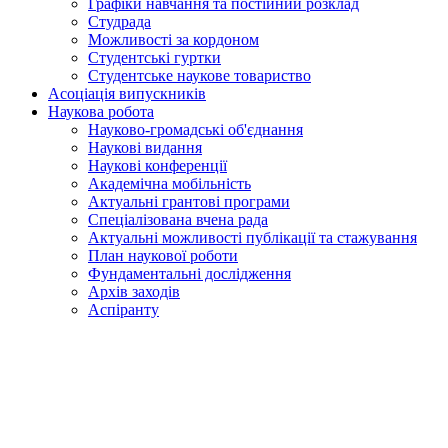
Графіки навчання та постійний розклад
Студрада
Можливості за кордоном
Студентські гуртки
Студентське наукове товариство
Асоціація випускників
Наукова робота
Науково-громадські об'єднання
Наукові видання
Наукові конференції
Академічна мобільність
Актуальні грантові програми
Спеціалізована вчена рада
Актуальні можливості публікації та стажування
План наукової роботи
Фундаментальні дослідження
Архів заходів
Аспіранту