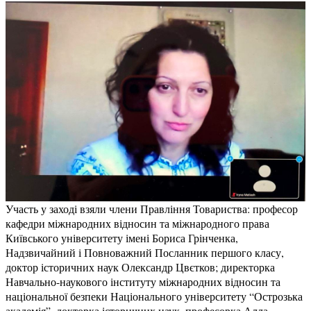
Участь у заході взяли члени Правління Товариства: професор
кафедри міжнародних відносин та міжнародного права
Київського університету імені Бориса Грінченка,
Надзвичайний і Повноважний Посланник першого класу,
доктор історичних наук Олександр Цвєтков; директорка
Навчально-наукового інституту міжнародних відносин та
національної безпеки Національного університету “Острозька
академія”, докторка історичних наук, професорка Алла