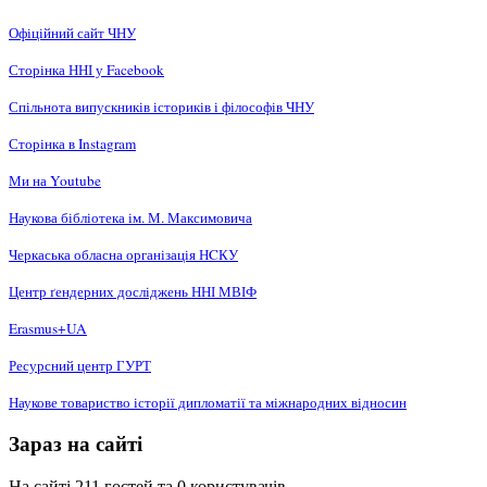
Офіційний сайт ЧНУ
Сторінка ННІ у Facebook
Спільнота випускників істориків і філософів ЧНУ
Сторінка в Instagram
Ми на Youtube
Наукова бібліотека ім. М. Максимовича
Черкаська обласна організація НCКУ
Центр ґендерних досліджень ННІ МВІФ
Erasmus+UA
Ресурсний центр ГУРТ
Наукове товариство історії дипломатії та міжнародних відносин
Зараз на сайті
На сайті 211 гостей та 0 користувачів