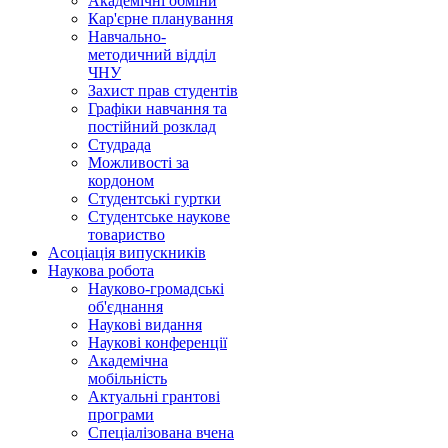
Академічні обміни
Кар'єрне планування
Навчально-
методичний відділ
ЧНУ
Захист прав студентів
Графіки навчання та
постійний розклад
Студрада
Можливості за
кордоном
Студентські гуртки
Студентське наукове
товариство
Асоціація випускників
Наукова робота
Науково-громадські
об'єднання
Наукові видання
Наукові конференції
Академічна
мобільність
Актуальні грантові
програми
Спеціалізована вчена