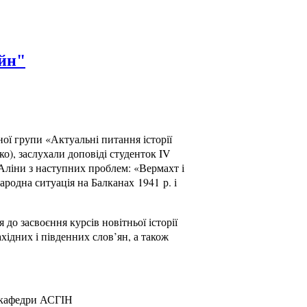
ійн"
ної групи «Актуальні питання історії
о), заслухали доповіді студенток IV
ліни з наступних проблем: «Вермахт і
ародна ситуація на Балканах 1941 р. і
 до засвоєння курсів новітньої історії
ахідних і південних слов’ян, а також
 кафедри АСГІН