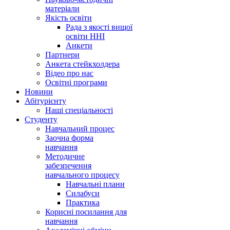
матеріали
Якість освіти
Рада з якості вищої
освіти ННІ
Анкети
Партнери
Анкета стейкхолдера
Відео про нас
Освітні програми
Hовини
Абітурієнту
Наші спеціальності
Студенту
Навчальний процес
Заочна форма
навчання
Методичне
забезпечення
навчального процесу
Навчальні плани
Силабуси
Практика
Корисні посилання для
навчання