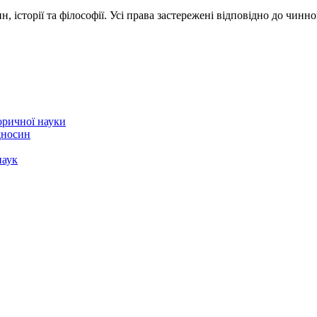
 історії та філософії. Усі права застережені відповідно до чинн
торичної науки
ідносин
наук