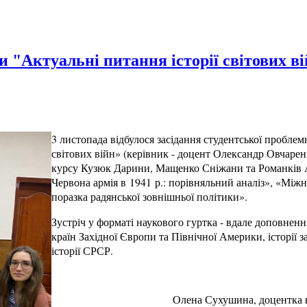
и "Актуальні питання історії світових в
3 листопада відбулося засідання студентської проблем
світових війн» (керівник - доцент Олександр Овчаренк
курсу Кузюк Дарини, Мащенко Сніжани та Романків А
Червона армія в 1941 р.: порівняльний аналіз», «Міжн
поразка радянської зовнішньої політики».
Зустріч у форматі наукового гуртка - вдале доповнення
країн Західної Європи та Північної Америки, історії з
історії СРСР.
Олена Сухушина, доцентка