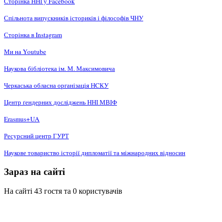
Сторінка ННІ у Facebook
Спільнота випускників істориків і філософів ЧНУ
Сторінка в Instagram
Ми на Youtube
Наукова бібліотека ім. М. Максимовича
Черкаська обласна організація НCКУ
Центр ґендерних досліджень ННІ МВІФ
Erasmus+UA
Ресурсний центр ГУРТ
Наукове товариство історії дипломатії та міжнародних відносин
Зараз на сайті
На сайті 43 гостя та 0 користувачів