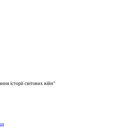
ння історії світових війн"
ки