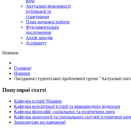
рада
Актуальні можливості
публікації та
стажування
План наукової роботи
Фундаментальні
дослідження
Архів заходів
Аспіранту
Hовини
Головна
/
Hовини
/
Засідання студентської проблемної групи "Актуальні пита
Популярні статті
Кафедра історії України
Кафедра всесвітньої історії та міжнародних відносин
Кафедра філософії, соціальних та політичних наук
Кафедра археології та спеціальних галузей історичної нау
Запрошуємо на навчання!