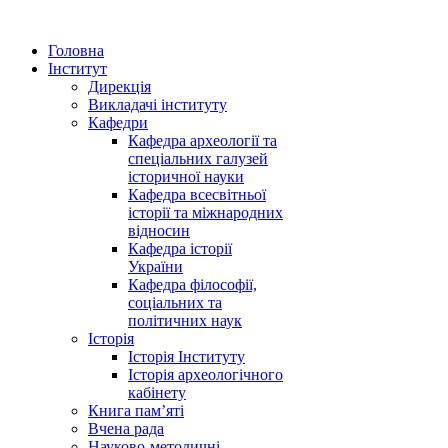
Головна
Інститут
Дирекція
Викладачі інституту
Кафедри
Кафедра археології та
спеціальних галузей
історичної науки
Кафедра всесвітньої
історії та міжнародних
відносин
Кафедра історії
України
Кафедра філософії,
соціальних та
політичних наук
Історія
Історія Інституту
Історія археологічного
кабінету
Книга памʼяті
Вчена рада
Науково-методичні