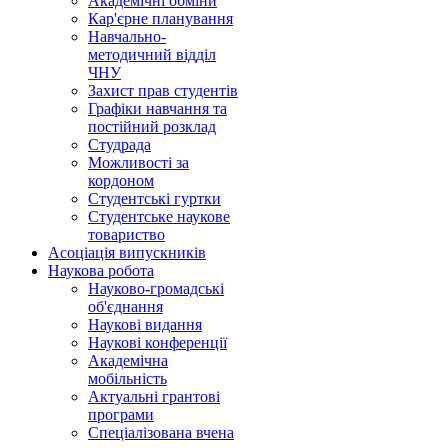
Академічні обміни
Кар'єрне планування
Навчально-
методичний відділ
ЧНУ
Захист прав студентів
Графіки навчання та
постійний розклад
Студрада
Можливості за
кордоном
Студентські гуртки
Студентське наукове
товариство
Асоціація випускників
Наукова робота
Науково-громадські
об'єднання
Наукові видання
Наукові конференції
Академічна
мобільність
Актуальні грантові
програми
Спеціалізована вчена