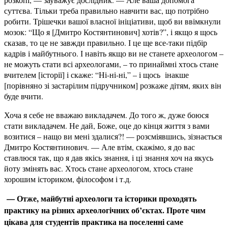
суттєва. Тільки треба правильно навчити вас, що потрібно
робити. Трішечки вашої власної ініціативи, щоб ви ввімкнули
мозок: “Що я [Дмитро Костянтинович] хотів?”, і якщо я щось
сказав, то це не завжди правильно. І це ще все-таки підбір
кадрів і майбутнього. І навіть якщо ви не станете археологом –
не можуть стати всі археологами, – то принаймні хтось стане
вчителем [історії] і скаже: “Ні-ні-ні,” – і щось інакше
[порівняно зі застарілим підручником] розкаже дітям, яких він
буде вчити.
Хоча я себе не вважаю викладачем. До того ж, дуже боюся
стати викладачем. Не дай, Боже, оце до кінця життя з вами
возитися – нащо ви мені здалися?! — розсміявшись, зізнається
Дмитро Костянтинович. — Але втім, скажімо, я до вас
ставлюся так, що я дав якісь знання, і ці знання хоч на якусь
йоту змінять вас. Хтось стане археологом, хтось стане
хорошим істориком, філософом і т.д.
— Отже, майбутні археологи та історики проходять
практику на різних археологічних об’єктах. Проте чим
цікава для студентів практика на поселенні саме