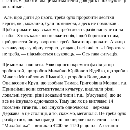
гіганти. Є роботи, які це математично доводять і показують ці
механізми.
Але, щоб дійти до цього, треба було проробити десятки
версій, які, можливо, були помилкові, а десь не помилкові.
Щоб отримати їжу, скажімо, треба десять разів наступити на
граблі. Хтось каже, що це лжетеорія, і щоб боротися з ним,
щоб довести йому зворотнє, треба багато працювати. А якщо
я скажу одразу вірну теорію, угадаю, і всі такі: о! – і боротися
не треба, — підсміюється науковець. — Ось така ситуація.
Ще можна говорити. Узяв одного окремого фахівця: що
зробив той, що зробив Михайло Юрійович Відейко, що зробив
Микола Михайлович Шмаглій, що зробив Володимир
Опанасович Круц, що зробила Тамара Григорівна Мовша і т.д.
Принаймні вони сегментували культуру, виділили різні
локальні групи, різні локальні типи і т.д., [з’ясували], що це
все не існувало одночасово. Тому що як це виглядає: 14
поселень-гігантів, і всі існують одночасово – держава!
Держава, а це столиця, а то, скажімо, мегаполіс. Це треба було
розібратися, що насправді – ні, що перше поселення-гігант –
“Михайлівка” – виникло 4200 чи 4150 р. до н.е. А останнє –