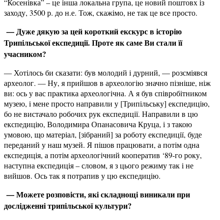
“Косенівка” – це інша локальна група, це новий поштовх із
заходу, 3500 р. до н.е. Тож, скажімо, не так це все просто.
— Дуже дякую за цей короткий екскурс в історію
Трипільської експедиції. Проте як саме Ви стали її
учасником?
— Хотілось би сказати: був молодий і дурний, — розсміявся
археолог. — Ну, я прийшов в археологію значно пізніше, ніж
ви: ось у вас практика археологічна. А я був співробітником
музею, і мене просто направили у [Трипільську] експедицію,
бо не вистачало робочих рук експедиції. Направили в цю
експедицію, Володимира Опанасовича Круца, і з такою
умовою, що матеріал, [зібраний] за роботу експедиції, буде
переданий у наш музей. Я пішов працювати, а потім одна
експедиція, а потім археологічний кооператив ‘89-го року,
наступна експедиція – словом, я з цього режиму так і не
вийшов. Ось так я потрапив у цю експедицію.
— Можете розповісти, які складнощі виникали при
дослідженні трипільської культури?