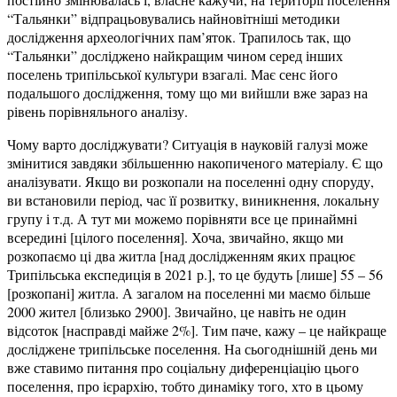
“Тальянки” відпрацьовувались найновітніші методики
дослідження археологічних пам’яток. Трапилось так, що
“Тальянки” досліджено найкращим чином серед інших
поселень трипільської культури взагалі. Має сенс його
подальшого дослідження, тому що ми вийшли вже зараз на
рівень порівняльного аналізу.
Чому варто досліджувати? Ситуація в науковій галузі може
змінитися завдяки збільшенню накопиченого матеріалу. Є що
аналізувати. Якщо ви розкопали на поселенні одну споруду,
ви встановили період, час її розвитку, виникнення, локальну
групу і т.д. А тут ми можемо порівняти все це принаймні
всередині [цілого поселення]. Хоча, звичайно, якщо ми
розкопаємо ці два житла [над дослідженням яких працює
Трипільська експедиція в 2021 р.], то це будуть [лише] 55 – 56
[розкопані] житла. А загалом на поселенні ми маємо більше
2000 жител [близько 2900]. Звичайно, це навіть не один
відсоток [насправді майже 2%]. Тим паче, кажу – це найкраще
досліджене трипільське поселення. На сьогоднішній день ми
вже ставимо питання про соціальну диференціацію цього
поселення, про ієрархію, тобто динаміку того, хто в цьому