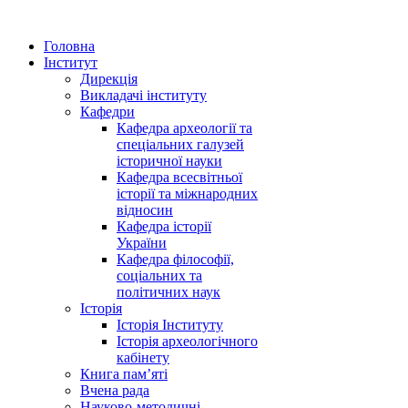
Головна
Інститут
Дирекція
Викладачі інституту
Кафедри
Кафедра археології та
спеціальних галузей
історичної науки
Кафедра всесвітньої
історії та міжнародних
відносин
Кафедра історії
України
Кафедра філософії,
соціальних та
політичних наук
Історія
Історія Інституту
Історія археологічного
кабінету
Книга памʼяті
Вчена рада
Науково-методичні