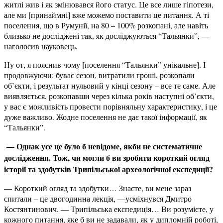
житлі жив і як змінювався його статус. Це все лише гіпотези,
але ми [принаймні] вже можемо поставити це питання. А ті
поселення, що в Румунії, на 80 – 100% розкопані, але навіть
близько не досліджені так, як досліджуються “Тальянки”, —
наголосив науковець.
Ну от, я пояснив чому [поселення “Тальянки” унікальне]. І
продовжуючи: буває сезон, витратили гроші, розкопали
об’єкти, і результат нульовий у кінці сезону – все те саме. Але
виявляється, розкопавши через кілька років наступні об’єкти,
у вас є можливість провести порівняльну характеристику, і це
дуже важливо. Жодне поселення не дає такої інформації, як
“Тальянки”.
— Однак усе це було б невідоме, якби не систематичне
дослідження. Тож, чи могли б ви зробити короткий огляд
історії та здобутків Трипільської археологічної експедиції?
— Короткий огляд та здобутки… Знаєте, ви мене зараз
спитали – це двогодинна лекція, —усміхнувся Дмитро
Костянтинович. — Трипільська експедиція… Ви розумієте, у
кожного питання, яке б ви не задавали, як у дипломній роботі,