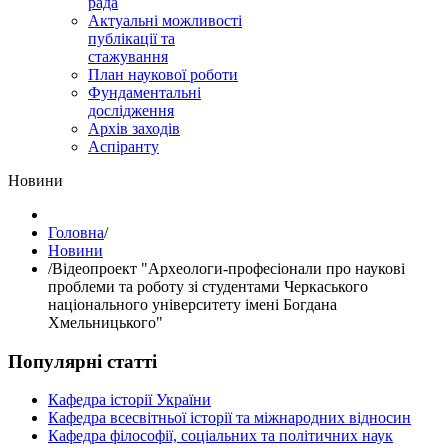
рада
Актуальні можливості
публікації та
стажування
План наукової роботи
Фундаментальні
дослідження
Архів заходів
Аспіранту
Hовини
Головна
/
Hовини
/
Відеопроект "Археологи-професіонали про наукові
проблеми та роботу зі студентами Черкаського
національного університету імені Богдана
Хмельницького"
Популярні статті
Кафедра історії України
Кафедра всесвітньої історії та міжнародних відносин
Кафедра філософії, соціальних та політичних наук