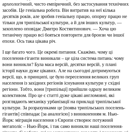
археологічний, чисто емпіричний, без застосування технічних
засобів. Це геніальна робота. Він витратив на неї кілька
десятків років, але зробив геніальну працю, опорну працю не
тільки для трипільської культури, а й для інших культур, —
захоплено оповідає Дмитро Костянтинович. — Хоча цю
титанічну працю всі бояться повторити для бронзи чи іншої
епохи. Ось така цікава річ.
І ще багато чого. Це окремі питання. Скажімо, чому ці
поселення-гіганти виникали – це ціла система питань: чому
вони виникли? Була маса версій, десятки версій, у плані
історії науки дуже цікавих. Але на сьогодні дотримуються
версії, що, в принципі, це було переселення великих груп
населення із західних регіонів існування культури у східні
регіони. Тобто, вони [трипільці] прийшли одразу великим
колективом. Про це є статті дуже цікаві англомовні, які
розглядають механіку урбанізації на прикладі трипільської
культури. За розрахунками це [поява трипільських поселень-
гігантів] співпадає [за аналогією] з виникненням м. Нью-
Йорк: міграція населення з Європи створює потужний
мегаполіс – Нью-Йорк, і так само виникли наші поселення-