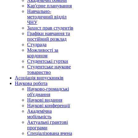
Академічні обміни
Кар'єрне планування
Навчально-
методичний відділ
ЧНУ
Захист прав студентів
Графіки навчання та
постійний розклад
Студрада
Можливості за
кордоном
Студентські гуртки
Студентське наукове
товариство
Асоціація випускників
Наукова робота
Науково-громадські
об'єднання
Наукові видання
Наукові конференції
Академічна
мобільність
Актуальні грантові
програми
Спеціалізована вчена