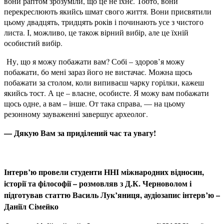
вони раптом зрозуміли, що це не їхнє. Тобто, вони
перекреслюють якийсь шмат свого життя. Вони присвятили
цьому двадцять, тридцять років і починають усе з чистого
листа. І, можливо, це також вірний вибір, але це їхній
особистий вибір.
Ну, що я можу побажати вам? Собі – здоров’я можу
побажати, бо мені зараз його не вистачає. Можна щось
побажати за столом, коли випиваєш чарку горілки, кажеш
якийсь тост. А це – власне, особисте. Я можу вам побажати
щось одне, а вам – інше. От така справа, — на цьому
резонному зауваженні завершує археолог.
— Дякую Вам за приділений час та увагу!
Інтерв’ю провели студенти ННІ міжнародних відносин,
історії та філософії – розмовляв з Д.К. Черноволом і
підготував статтю Василь Лук’яниця, аудіозапис інтерв’ю –
Даніїл Сімейко