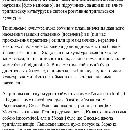
наукових [було написано]; це підручники, за якими ви вчите
трипільську культуру; це світове розуміння трипільської
культури.
Трипільська культура дуже зручна у плані вивчення давнього
населення завдяки спаленню [поселень]: ви [під час
проходження практики] бачили ці майданчики, керамічні
комплекси. Але чим більше ви дали відповідей, тим більше
з’являється питань. Якщо є певна культура, якою ніхто не
займається, то не виникає питань, а якщо немає питань, то не
може бути й відповідей. Вона мертва, той самий буго-
дністровський неоліт, наприклад. Чи інші культури – є маса
культур, якими ніхто не займається, — стенає плечима
науковець.
А трипільською культурою займається дуже багато фахівців, і
в Радянському Союзі нею дуже багато займалися. У
Радянському Союзі були такі школи [трипіллєзнавців]:
Московська школа, Ленінградська школа; Київська школа само
собою [зрозуміло], але в Україні була ще Одеська школа
трипіллєзнавців, Львівська школа дуже потужна. Зараз їх
немає. Ну, відновлюються потрохи, є там один чи два