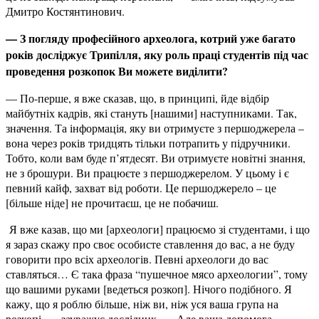
Дмитро Костянтинович.
— З погляду професійного археолога, котрий уже багато
років досліджує Трипілля, яку роль праці студентів під час
проведення розкопок Ви можете виділити?
— По-перше, я вже сказав, що, в принципі, йде відбір
майбутніх кадрів, які стануть [нашими] наступниками. Так,
значення. Та інформація, яку ви отримуєте з першоджерела –
вона через років тридцять тільки потрапить у підручники.
Тобто, коли вам буде п’ятдесят. Ви отримуєте новітні знання,
не з брошури. Ви працюєте з першоджерелом. У цьому і є
певний кайф, захват від роботи. Це першоджерело – це
[більше ніде] не прочитаєш, це не побачиш.
Я вже казав, що ми [археологи] працюємо зі студентами, і що
я зараз скажу про своє особисте ставлення до вас, а не буду
говорити про всіх археологів. Певні археологи до вас
ставляться… Є така фраза “пушечное мясо археологии”, тому
що вашими руками [ведеться розкоп]. Нічого подібного. Я
кажу, що я роблю більше, ніж ви, ніж уся ваша група на
розкопі, — зауважує дослідник. — Але ваша допомога