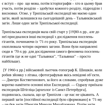
є вступ – про що мова, потім історіографія – хто в цьому брав
участь, потім розділи – здобутки кожного розділу, підрозділи і
висновки. Отже, у Трипільській експедиції ми маємо один
загін, який залишився на сьогоднішній день – Тальянківський
загін. Лише один загін Трипільської експедиції.
Трипільська експедиція мала свій старт у [19]80-х рр., але до
неї приєдналися інші експедиції з дослідження поселень-
гігантів, починаючи із ‘71-го року. Трипільська експедиція
охоплювала чотири окремих загони. Вони були направлені
сюди в ‘70-х рр. для дослідження самого феномена поселень-
гігантів (це ж не одні “Тальянки”, “Тальянки” – просто
найбільше).
[У 1960-х рр.] військовий льотчик-топограф К. Шишкін, коли
робив зйомку з літака, сфотографував якісь невідомі об’єкти,
— Дмитро Костянтинович, за його ж словами, спробував дуже
коротко намітити основні віхи Експедиції. — Одразу приїхала
експедиція Штігліца [археолог із Санкт-Петербурга],
подивилась, сказала, що це Трипілля – це нас не цікавить. А
перший загін [постійної експедиції було сформовано] в ‘71-му
– це був загін Шмаглія Миколи Михайловича. Потім загін