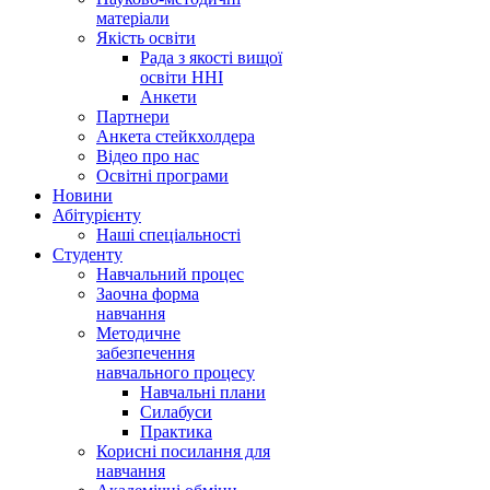
матеріали
Якість освіти
Рада з якості вищої
освіти ННІ
Анкети
Партнери
Анкета стейкхолдера
Відео про нас
Освітні програми
Hовини
Абітурієнту
Наші спеціальності
Студенту
Навчальний процес
Заочна форма
навчання
Методичне
забезпечення
навчального процесу
Навчальні плани
Силабуси
Практика
Корисні посилання для
навчання