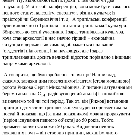
[науковці]. Уявіть собі конференцію, вона може бути з якогось
певного етапу: палеоліту, енеоліту; з різних культур; із
праісторії чи Середновіччя і т. д. А трипільські конференції
були виключно із Трипілля – питання трипільської культури.
Збиралось до сотні учасників. І зараз трипільська культура,
хоча стан археології в нас значно гірший – економічна
ситуація в державі так само відображається і на вашій
[студентів] підготовці, і на науковцях, але і зараз
трипіллєзнавців досить великий відсоток порівняно з іншими
напрямками археології.
А говорити, що було зроблено – та ви що! Наприклад,
скажімо, завдяки цим поселенням-гігантам [стала можливою]
робота Рижова Сергія Миколайовича. У питанні датування ми
беремо аналіз на С
[радіовуглецевий аналіз] і з похибкою
14
визначаємо той чи той період. Так от, він [Рижов] встановив
принцип датування трипільської культури за орнаментом на
посуді й показав, що [за цим показником] можна прорахувати
[період існування певного об’єкта] до 50 років. Тобто,
орнамент міняється кожні 50 років. Виділення певних
локальних груп – він створив принцип, механізм чисто