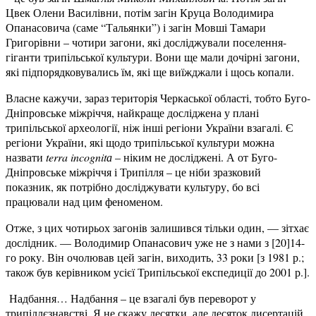
Цвек Олени Василівни, потім загін Круца Володимира
Опанасовича (саме “Тальянки”) і загін Мовші Тамари
Григорівни – чотири загони, які досліджували поселення-
гіганти трипільської культури. Вони ще мали дочірні загони,
які підпорядковувались їм, які ще виїжджали і щось копали.
Власне кажучи, зараз територія Черкаської області, тобто Буго-
Дніпровське міжріччя, найкраще досліджена у плані
трипільської археології, ніж інші регіони України взагалі. Є
регіони України, які щодо трипільської культури можна
назвати
terra
incognit
а
– ніким не досліджені. А от Буго-
Дніпровське міжріччя і Трипілля – це ніби зразковий
показник, як потрібно досліджувати культуру, бо всі
працювали над цим феноменом.
Отже, з цих чотирьох загонів залишився тільки один, — зітхає
дослідник. — Володимир Опанасович уже не з нами з [20]14-
го року. Він очолював цей загін, виходить, 33 роки [з 1981 р.;
також був керівником усієї Трипільської експедиції до 2001 р.].
Надбання… Надбання – це взагалі був переворот у
трипіллєзнавстві. Я не скажу десятки, але десяток дисертацій