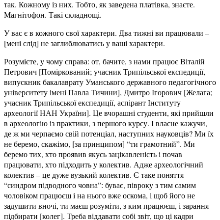
так. Кожному із них. Тобто, як заведена платівка, знаєте.
Магнітофон. Такі складнощі.
У вас є в кожного свої характери. Два тижні ви працювали –
[мені слід] не заглиблюватись у ваші характери.
Розумієте, у чому справа: от, бачите, з нами працює Віталій
Петрович [Поміркований; учасник Трипільської експедиції,
випускник бакалаврату Уманського державного педагогічного
університету імені Павла Тичини], Дмитро Ігорович [Желага;
учасник Трипільської експедиції, аспірант Інституту
археології НАН України]. Це вчорашні студенти, які прийшли
в археологію із практики, з першого курсу. І власне кажучи,
де ж ми черпаємо свій потенціал, наступних науковців? Ми їх
не беремо, скажімо, [за принципом] “ти грамотний”. Ми
беремо тих, хто проявив якусь зацікавленість і почав
працювати, хто підходить у колектив. Адже археологічний
колектив – це дуже вузький колектив. Є таке поняття
“синдром підводного човна”: буває, півроку з тим самим
чоловіком працюєш і на нього вже оскома, і щоб його не
задушити вночі, ти маєш розуміти, з ким працюєш, і зарання
підбирати [колег]. Треба віддавати собі звіт, що ці кадри