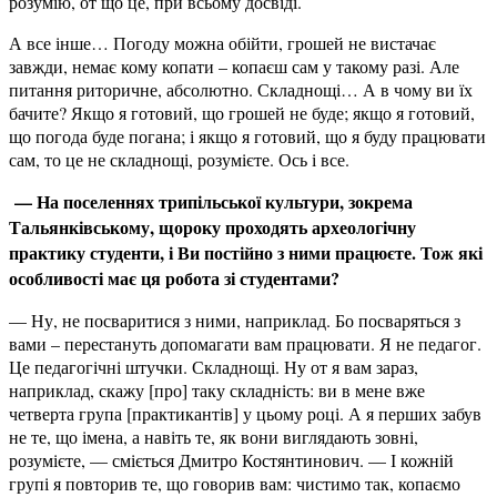
розумію, от що це, при всьому досвіді.
А все інше… Погоду можна обійти, грошей не вистачає
завжди, немає кому копати – копаєш сам у такому разі. Але
питання риторичне, абсолютно. Складнощі… А в чому ви їх
бачите? Якщо я готовий, що грошей не буде; якщо я готовий,
що погода буде погана; і якщо я готовий, що я буду працювати
сам, то це не складнощі, розумієте. Ось і все.
— На поселеннях трипільської культури, зокрема
Тальянківському,
щороку проходять археологічну
практику студенти, і Ви постійно з ними працюєте. Тож
які
особливості має ця робота зі студентами?
— Ну, не посваритися з ними, наприклад. Бо посваряться з
вами – перестануть допомагати вам працювати. Я не педагог.
Це педагогічні штучки. Складнощі. Ну от я вам зараз,
наприклад, скажу [про] таку складність: ви в мене вже
четверта група [практикантів] у цьому році. А я перших забув
не те, що імена, а навіть те, як вони виглядають зовні,
розумієте, — сміється Дмитро Костянтинович. — І кожній
групі я повторив те, що говорив вам: чистимо так, копаємо