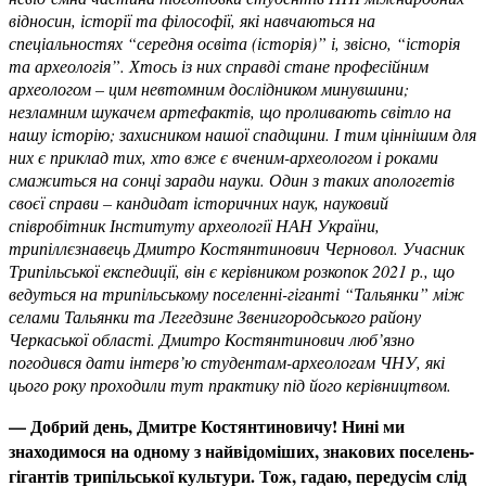
відносин, історії та філософії, які навчаються на
спеціальностях “середня освіта (історія)” і, звісно, “історія
та археологія”. Хтось із них справді стане професійним
археологом – цим невтомним дослідником минувшини;
незламним шукачем артефактів, що проливають світло на
нашу історію; захисником нашої спадщини. І тим ціннішим для
них є приклад тих, хто вже є вченим-археологом і роками
смажиться на сонці заради науки. Один з таких апологетів
своєї справи – кандидат історичних наук, науковий
співробітник Інституту археології НАН України,
трипіллєзнавець Дмитро Костянтинович Черновол. Учасник
Трипільської експедиції, він є керівником розкопок 2021 р., що
ведуться на трипільському поселенні-гіганті “Тальянки” між
селами Тальянки та Легедзине Звенигородського району
Черкаської області. Дмитро Костянтинович люб’язно
погодився дати інтерв’ю студентам-археологам ЧНУ, які
цього року проходили тут практику під його керівництвом.
— ­Добрий день, Дмитре Костянтиновичу! Нині ми
знаходимося на одному з найвідоміших, знакових поселень-
гігантів трипільської культури. Тож, гадаю, передусім слід