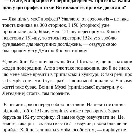
— Отже, Ви працюєте з першоджерелом. Проте яка Ваша
ціль у цій професії та чи Ви вважаєте, що вже досягли її?
— Яка ціль у моєї професії? Уявляєте, от археологія – це така
товста книжка на 300 сторінок. І 150 [сторінок] уже
пролистали: дай, Боже, мені 151-шу перегорнути. Коли я
перегорну 151-шу, то хтось перегорне 152-гу: я зроблю
фундамент для наступних досліджень, — озвучує свою
благородну мету Дмитро Костянтинович.
Є, звичайно, бажання щось знайти. Щось таке, що не знаходив
жоден попередник. Але я вже таке познаходив, що й не знаю,
що мене може вразити в трипільській культурі. Є такі речі, про
які я мріяв ночами, і тут – раз! – і вони мені попалися. У цьому
житті таке буває. Вони в Музеї [трипільської культури, у с.
Легедзине] стоять, там побачите.
Є питання, які я перед собою поставив. На певні питання я
відповів, тобто 151-шу сторінку я вже перегорнув. Зараз
берусь за 152-гу сторінку. Я вам не буду озвучувати це. Це,
знаєте, така річ – як вам сказати? – озвучив, і вона більше не
прийде. Хай це залишиться моїм, особистим, — вирішує не