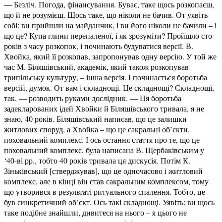
— Безліч. Погода, фінансування. Буває, таке щось розкопаєш,
що й не розумієш. Щось таке, що ніколи не бачив. От уявіть
собі: ви прийшли на майданчик, і ви його ніколи не бачили – і
що це? Купа глини перепаленої, і як зрозуміти? Пройшло сто
років з часу розкопок, і починають будуватися версії. В.
Хвойка, який її розкопав, запропонував одну версію. У той же
час М. Біляшівський, академік, який також розкопував
трипільську культуру, – інша версія. І починається боротьба
версій, думок. От вам і складнощі. Це складнощі? Складнощі,
так, — розводить руками дослідник. — Ця боротьба
задекларованих ідей Хвойки й Біляшівського тривала, я не
знаю, 40 років. Біляшівський написав, що це залишки
житлових споруд, а Хвойка – що це сакральні об’єкти,
поховальний комплекс. І ось остання стаття про те, що це
поховальний комплекс, була написана В. Щербаківським у
‘40-ві рр., тобто 40 років тривала ця дискусія. Потім К.
Зіньківський [стверджував], що це одночасово і житловий
комплекс, але в кінці він став сакральним комплексом, тому
що утворився в результаті ритуального спалення. Тобто, це
був синкретичний об’єкт. Ось такі складнощі. Уявіть: ви щось
таке подібне знайшли, дивитеся на нього – я цього не