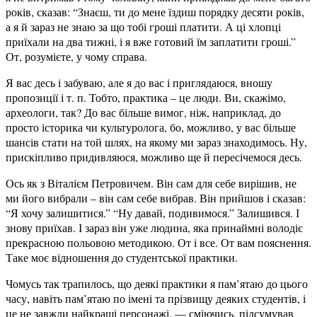
років, сказав: “Знаєш, ти до мене їздиш порядку десяти років,
а я й зараз не знаю за що тобі гроші платити. А ці хлопці
приїхали на два тижні, і я вже готовий їм заплатити гроші.”
От, розумієте, у чому справа.
Я вас десь і забуваю, але я до вас і приглядаюся, вношу
пропозиції і т. п. Тобто, практика – це люди. Ви, скажімо,
археологи, так? До вас більше вимог, ніж, наприклад, до
просто історика чи культуролога, бо, можливо, у вас більше
шансів стати на той шлях, на якому ми зараз знаходимось. Ну,
прискіпливо придивляюся, можливо ще й пересічемося десь.
Ось як з Віталієм Петровичем. Він сам для себе вирішив, не
ми його вибрали – він сам себе вибрав. Він прийшов і сказав:
“Я хочу залишитися.” “Ну давай, подивимося.” Залишився. І
знову приїхав. І зараз він уже людина, яка принаймні володіє
прекрасною польовою методикою. От і все. От вам пояснення.
Таке моє відношення до студентської практики.
Чомусь так трапилось, що деякі практики я пам’ятаю до цього
часу, навіть пам’ятаю по імені та прізвищу деяких студентів, і
це не завжди найкращі персонажі, — сміючись, підсумував