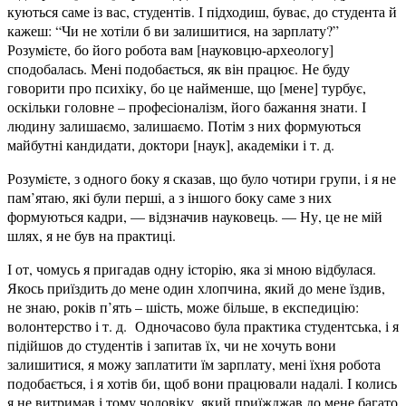
куються саме із вас, студентів. І підходиш, буває, до студента й
кажеш: “Чи не хотіли б ви залишитися, на зарплату?”
Розумієте, бо його робота вам [науковцю-археологу]
сподобалась. Мені подобається, як він працює. Не буду
говорити про психіку, бо це найменше, що [мене] турбує,
оскільки головне – професіоналізм, його бажання знати. І
людину залишаємо, залишаємо. Потім з них формуються
майбутні кандидати, доктори [наук], академіки і т. д.
Розумієте, з одного боку я сказав, що було чотири групи, і я не
пам’ятаю, які були перші, а з іншого боку саме з них
формуються кадри, — відзначив науковець. — Ну, це не мій
шлях, я не був на практиці.
І от, чомусь я пригадав одну історію, яка зі мною відбулася.
Якось приїздить до мене один хлопчина, який до мене їздив,
не знаю, років п’ять – шість, може більше, в експедицію:
волонтерство і т. д. Одночасово була практика студентська, і я
підійшов до студентів і запитав їх, чи не хочуть вони
залишитися, я можу заплатити їм зарплату, мені їхня робота
подобається, і я хотів би, щоб вони працювали надалі. І колись
я не витримав і тому чоловіку, який приїжджав до мене багато