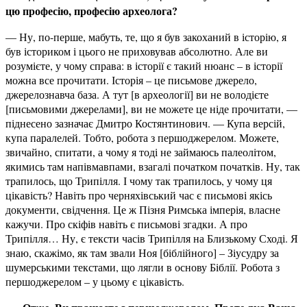
цю професію, професію археолога?
— Ну, по-перше, мабуть, те, що я був закоханий в історію, я
був істориком і цього не приховував абсолютно. Але ви
розумієте, у чому справа: в історії є такий нюанс – в історії
можна все прочитати. Історія – це письмове джерело,
джерелознавча база. А тут [в археології] ви не володієте
[письмовими джерелами], ви не можете це ніде прочитати, —
піднесено зазначає Дмитро Костянтинович. — Купа версій,
купа паралелей. Тобто, робота з першоджерелом. Можете,
звичайно, спитати, а чому я тоді не займаюсь палеолітом,
якимись там напівмавпами, взагалі початком початків. Ну, так
трапилось, що Трипілля. І чому так трапилось, у чому ця
цікавість? Навіть про черняхівський час є письмові якісь
документи, свідчення. Це ж Пізня Римська імперія, власне
кажучи. Про скіфів навіть є письмові згадки. А про
Трипілля… Ну, є тексти часів Трипілля на Близькому Сході. Я
знаю, скажімо, як там звали Ноя [біблійного] – Зіусудру за
шумерськими текстами, що лягли в основу Біблії. Робота з
першоджерелом – у цьому є цікавість.