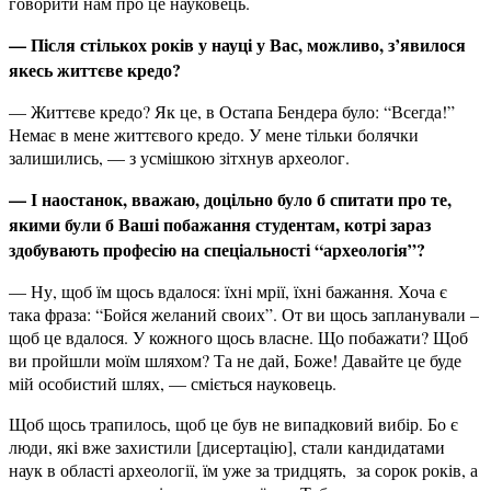
говорити нам про це науковець.
— Після стількох років у науці у Вас, можливо, з’явилося
якесь життєве кредо?
— Життєве кредо? Як це, в Остапа Бендера було: “Всегда!”
Немає в мене життєвого кредо. У мене тільки болячки
залишились, — з усмішкою зітхнув археолог.
— І наостанок, вважаю, доцільно було б спитати про те,
якими були б Ваші побажання студентам, котрі зараз
здобувають професію на спеціальності
“
археологія
”
?
— Ну, щоб їм щось вдалося: їхні мрії, їхні бажання. Хоча є
така фраза: “Бойся желаний своих”. От ви щось запланували –
щоб це вдалося. У кожного щось власне. Що побажати? Щоб
ви пройшли моїм шляхом? Та не дай, Боже! Давайте це буде
мій особистий шлях, — сміється науковець.
Щоб щось трапилось, щоб це був не випадковий вибір. Бо є
люди, які вже захистили [дисертацію], стали кандидатами
наук в області археології, їм уже за тридцять, за сорок років, а