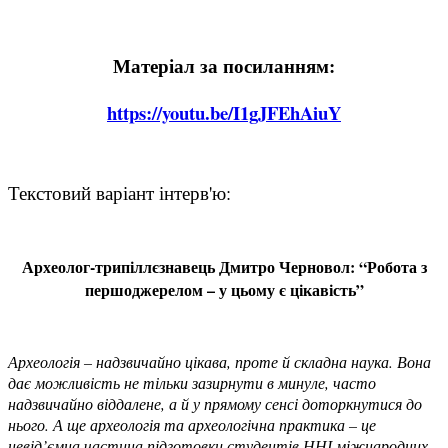
Матеріал за посиланням:
https://youtu.be/I1gJFEhAiuY
Текстовий варіант інтерв'ю:
Археолог-трипіллєзнавець Дмитро Черновол:
“
Робота з
першоджерелом – у цьому є цікавість
”
Археологія – надзвичайно цікава, проте й складна наука. Вона
дає можливість не тільки зазирнути в минуле, часто
надзвичайно віддалене, а й у прямому сенсі доторкнутися до
нього. А ще археологія та археологічна практика – це
невід’ємна частина підготовки студентів ННІ міжнародних