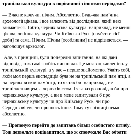
трипільської культури в порівнянні з іншими періодами?
— Власне кажучи, нічим. Абсолютно. Будь-яка пам’ятка
археології цікава, і все залежить від дослідника, який нею
займається. Тобто, черняхівська культура, наприклад, не менш
цікава, чи інша культура. Чи Київська Русь [пам’ятки тієї
доби] та сама. Нічим. Нічим [особливим] не відрізняється, —
наголошує археолог.
Але, в принципі, були попередні запитання, на які дані
відповіді, тож самі зробіть висновки. Це моя зацікавленість у
трипільській культурі, а у вас – перше знайомство. Уявіть собі,
якби моя перша експедиція була не на трипільській пам’ятці, а
на черняхівській пам’ятці, то я став би, наприклад, не
трипіллєзнавцем, а черняхівістом. І я зараз розповідав би про
черняхівську культуру, а ви в мене запитували б про
черняхівську культуру чи про Київську Русь, чи про
Середньовіччя, чи про щось інше. Тому тут різниці немає
абсолютно.
— Пропоную перейти до запитань більш особистого штибу.
Тож дозвольте поцікавитися, що ж спонукало Вас обрати