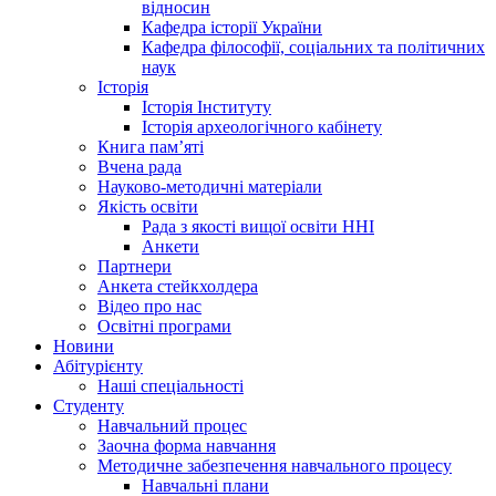
відносин
Кафедра історії України
Кафедра філософії, соціальних та політичних
наук
Історія
Історія Інституту
Історія археологічного кабінету
Книга памʼяті
Вчена рада
Науково-методичні матеріали
Якість освіти
Рада з якості вищої освіти ННІ
Анкети
Партнери
Анкета стейкхолдера
Відео про нас
Освітні програми
Hовини
Абітурієнту
Наші спеціальності
Студенту
Навчальний процес
Заочна форма навчання
Методичне забезпечення навчального процесу
Навчальні плани