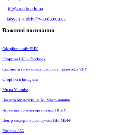
iif@vu.cdu.edu.ua
kasyan_andriy@vu.cdu.edu.ua
Важливі посилання
Офіційний сайт ЧНУ
Сторінка ННІ у Facebook
Спільнота випускників істориків і філософів ЧНУ
Сторінка в Instagram
Ми на Youtube
Наукова бібліотека ім. М. Максимовича
Черкаська обласна організація НCКУ
Центр ґендерних досліджень ННІ МВІФ
Erasmus+UA