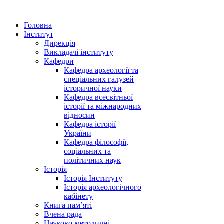
Головна
Інститут
Дирекція
Викладачі інституту
Кафедри
Кафедра археології та
спеціальних галузей
історичної науки
Кафедра всесвітньої
історії та міжнародних
відносин
Кафедра історії
України
Кафедра філософії,
соціальних та
політичних наук
Історія
Історія Інституту
Історія археологічного
кабінету
Книга памʼяті
Вчена рада
Науково-методичні