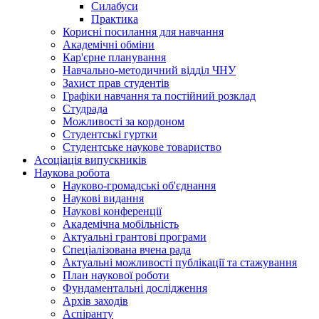
Силабуси
Практика
Корисні посилання для навчання
Академічні обміни
Кар'єрне планування
Навчально-методичний відділ ЧНУ
Захист прав студентів
Графіки навчання та постійний розклад
Студрада
Можливості за кордоном
Студентські гуртки
Студентське наукове товариство
Асоціація випускників
Наукова робота
Науково-громадські об'єднання
Наукові видання
Наукові конференції
Академічна мобільність
Актуальні грантові програми
Спеціалізована вчена рада
Актуальні можливості публікації та стажування
План наукової роботи
Фундаментальні дослідження
Архів заходів
Аспіранту