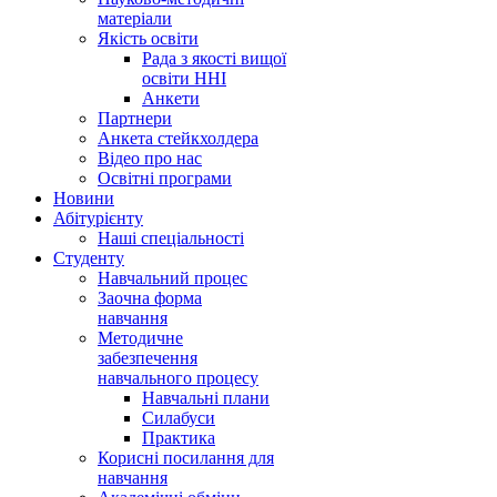
матеріали
Якість освіти
Рада з якості вищої
освіти ННІ
Анкети
Партнери
Анкета стейкхолдера
Відео про нас
Освітні програми
Hовини
Абітурієнту
Наші спеціальності
Студенту
Навчальний процес
Заочна форма
навчання
Методичне
забезпечення
навчального процесу
Навчальні плани
Силабуси
Практика
Корисні посилання для
навчання