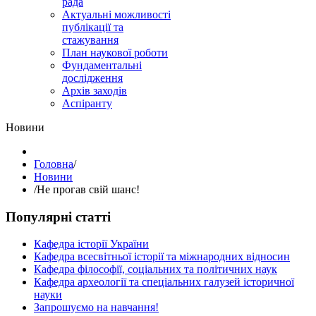
рада
Актуальні можливості
публікації та
стажування
План наукової роботи
Фундаментальні
дослідження
Архів заходів
Аспіранту
Hовини
Головна
/
Hовини
/
Не прогав свій шанс!
Популярні статті
Кафедра історії України
Кафедра всесвітньої історії та міжнародних відносин
Кафедра філософії, соціальних та політичних наук
Кафедра археології та спеціальних галузей історичної
науки
Запрошуємо на навчання!