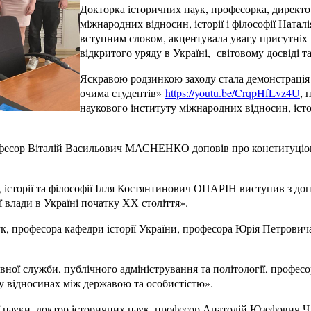
Докторка історичних наук, професорка, директо
міжнародних відносин, історії і філософії Нат
вступним словом, акцентувала увагу присутніх
відкритого уряду в Україні, світовому досвіді т
Яскравою родзинкою заходу стала демонстрація 
очима студентів»
https://youtu.be/CrqpHfLvz4U
, 
наукового інституту міжнародних відносин, історі
професор Віталій Васильович МАСНЕНКО доповів про конституціон
 історії та філософії Ілля Костянтинович ОПАРІН виступив з до
 влади в Україні початку ХХ століття».
аук, професора кафедри історії України, професора Юрія Петр
вної служби, публічного адміністрування та політології, проф
 у відносинах між державою та особистістю».
ої науки, доктор історичних наук, професор Анатолій Юзефович