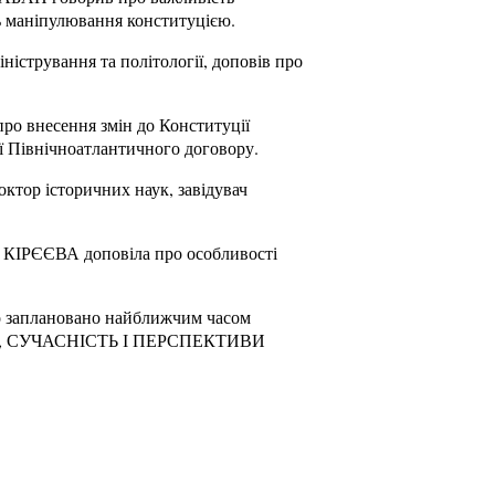
ть маніпулювання конституцією.
стрування та політології, доповів про
ро внесення змін до Конституції
ії Північноатлантичного договору.
ктор історичних наук, завідувач
на КІРЄЄВА доповіла про особливості
ло заплановано найближчим часом
ОРІЯ, СУЧАСНІСТЬ І ПЕРСПЕКТИВИ