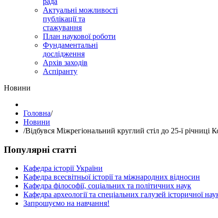
рада
Актуальні можливості
публікації та
стажування
План наукової роботи
Фундаментальні
дослідження
Архів заходів
Аспіранту
Hовини
Головна
/
Hовини
/
Відбувся Міжрегіональний круглий стіл до 25-ї річниці К
Популярні статті
Кафедра історії України
Кафедра всесвітньої історії та міжнародних відносин
Кафедра філософії, соціальних та політичних наук
Кафедра археології та спеціальних галузей історичної нау
Запрошуємо на навчання!