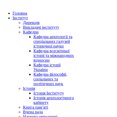
Головна
Інститут
Дирекція
Викладачі інституту
Кафедри
Кафедра археології та
спеціальних галузей
історичної науки
Кафедра всесвітньої
історії та міжнародних
відносин
Кафедра історії
України
Кафедра філософії,
соціальних та
політичних наук
Історія
Історія Інституту
Історія археологічного
кабінету
Книга памʼяті
Вчена рада
Науково-методичні