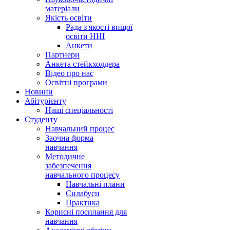
матеріали
Якість освіти
Рада з якості вищої
освіти ННІ
Анкети
Партнери
Анкета стейкхолдера
Відео про нас
Освітні програми
Hовини
Абітурієнту
Наші спеціальності
Студенту
Навчальний процес
Заочна форма
навчання
Методичне
забезпечення
навчального процесу
Навчальні плани
Силабуси
Практика
Корисні посилання для
навчання