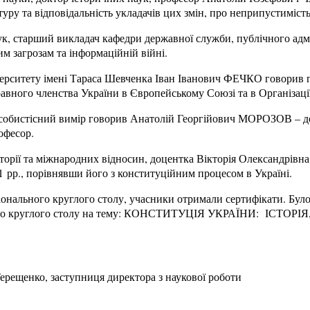
туру та відповідальність укладачів цих змін, про неприпустиміс
старший викладач кафедри державної служби, публічного адміні
им загрозам та інформаційній війні.
верситету імені Тараса Шевченка Іван Іванович ФЕЧКО говорив п
равного членства України в Європейському Союзі та в Організац
 особистісний вимір говорив Анатолій Георгійович МОРОЗОВ – до
офесор.
історії та міжнародних відносин, доцентка Вікторія Олександрів
 рр., порівнявши його з конституційним процесом в Україні.
гіонального круглого столу, учасники отримали сертифікати. Бу
льного круглого столу на тему: КОНСТИТУЦІЯ УКРАЇНИ: ІСТ
ерещенко, заступниця директора з наукової роботи