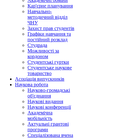
Академічні обміни
Кар'єрне планування
Навчально-
методичний відділ
ЧНУ
Захист прав студентів
Графіки навчання та
постійний розклад
Студрада
Можливості за
кордоном
Студентські гуртки
Студентське наукове
товариство
Асоціація випускників
Наукова робота
Науково-громадські
об'єднання
Наукові видання
Наукові конференції
Академічна
мобільність
Актуальні грантові
програми
Спеціалізована вчена