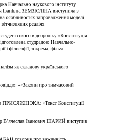
рка Навчально-наукового інституту
алія Іванівна ЗЕМЗЮЛІНА виступила з
 на особливостях запровадження моделі
а вітчизняних реаліях.
студентського відеороліку «Конституція
підготовлена студрадою Навчально-
ї і філософії, зокрема, фільм
алізм як складову українського
повіддю: ««Закони про тимчасовий
овича ПРИСЯЖНЮКА: «Текст Конституції
есор В’ячеслав Іванович ШАРИЙ виступив
 ЧАБАН говорив про важливість