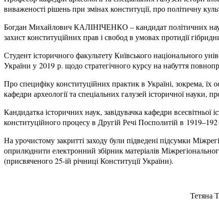
виваженості рішень при змінах конституції, про політичну куль
Богдан Михайлович КАЛІНІЧЕНКО – кандидат політичних наук, 
захист конституційних прав і свобод в умовах протидії гібридн
Студент історичного факультету Київського національного уні
України у 2019 р. щодо стратегічного курсу на набуття повноп
Про специфіку конституційних практик в Україні, зокрема, їх
кафедри археології та спеціальних галузей історичної науки, пр
Кандидатка історичних наук, завідувачка кафедри всесвітньої 
конституційного процесу в Другій Речі Посполитій в 1919–1921
На урочистому закритті заходу були підведені підсумки Міжре
оприлюднити електронний збірник матеріалів Міжрегіона
(присвяченого 25-ій річниці Конституції України).
Тетяна Т