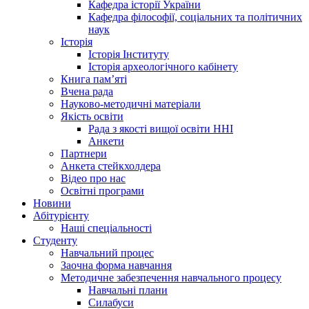
Кафедра історії України
Кафедра філософії, соціальних та політичних
наук
Історія
Історія Інституту
Історія археологічного кабінету
Книга памʼяті
Вчена рада
Науково-методичні матеріали
Якість освіти
Рада з якості вищої освіти ННІ
Анкети
Партнери
Анкета стейкхолдера
Відео про нас
Освітні програми
Hовини
Абітурієнту
Наші спеціальності
Студенту
Навчальний процес
Заочна форма навчання
Методичне забезпечення навчального процесу
Навчальні плани
Силабуси