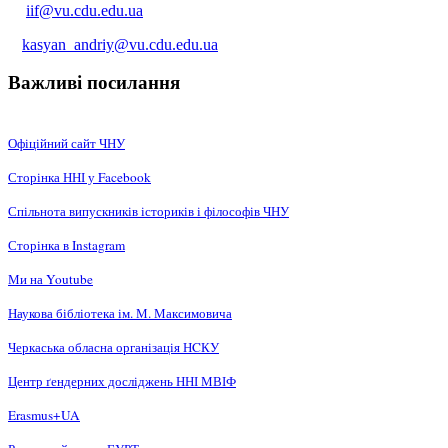
iif@vu.cdu.edu.ua
kasyan_andriy@vu.cdu.edu.ua
Важливі посилання
Офіційний сайт ЧНУ
Сторінка ННІ у Facebook
Спільнота випускників істориків і філософів ЧНУ
Сторінка в Instagram
Ми на Youtube
Наукова бібліотека ім. М. Максимовича
Черкаська обласна організація НCКУ
Центр ґендерних досліджень ННІ МВІФ
Erasmus+UA