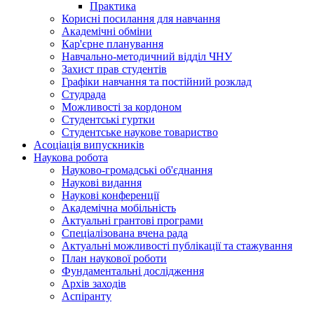
Практика
Корисні посилання для навчання
Академічні обміни
Кар'єрне планування
Навчально-методичний відділ ЧНУ
Захист прав студентів
Графіки навчання та постійний розклад
Студрада
Можливості за кордоном
Студентські гуртки
Студентське наукове товариство
Асоціація випускників
Наукова робота
Науково-громадські об'єднання
Наукові видання
Наукові конференції
Академічна мобільність
Актуальні грантові програми
Спеціалізована вчена рада
Актуальні можливості публікації та стажування
План наукової роботи
Фундаментальні дослідження
Архів заходів
Аспіранту