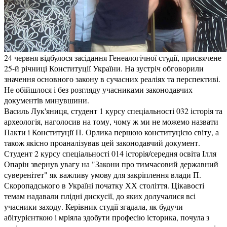
24 червня відбулося засідання Генеалогічної студії, присвячене
25-й річниці Конституції України. На зустріч обговорили
значення основного закону в сучасних реаліях та перспективі.
Не обійшлося і без розгляду учасниками законодавчих
документів минувшини.
Василь Лук'яниця, студент 1 курсу спеціальності 032 історія та
археологія, наголосив на тому, чому ж ми не можемо назвати
Пакти і Конституції П. Орлика першою конституцією світу, а
також якісно проаналізував цей законодавчий документ.
Студент 2 курсу спеціальності 014 історія/середня освіта Ілля
Опарін звернув увагу на "Закони про тимчасовий державний
суверенітет" як важливу умову для закріплення влади П.
Скоропадського в Україні початку ХХ століття.
Цікавості
темам надавали плідні дискусії, до яких долучалися всі
учасники заходу. Керівник студії згадала, як будучи
абітурієнткою і мріяла здобути професію історика, почула з