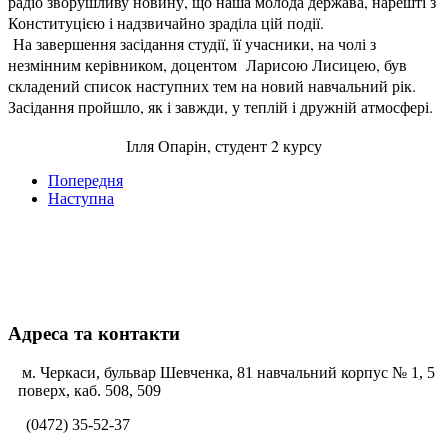
радіо зворушливу новину, що наша молода держава, нарешті з
Конституцією і надзвичайно зраділа цій події.
На завершення засідання студії, її учасники, на чолі з
незмінним керівником, доцентом Ларисою Лисицею, був
складений список наступних тем на новий навчальний рік.
Засідання пройшло, як і завжди, у теплій і дружній атмосфері.
Ілля Опарін, студент 2 курсу
Попередня
Наступна
Адреса та контакти
м. Черкаси, бульвар Шевченка, 81 навчальний корпус № 1, 5
поверх, каб. 508, 509
(0472) 35-52-37