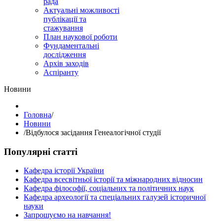
рада
Актуальні можливості
публікації та
стажування
План наукової роботи
Фундаментальні
дослідження
Архів заходів
Аспіранту
Hовини
Головна
/
Hовини
/
Відбулося засідання Генеалогічної студії
Популярні статті
Кафедра історії України
Кафедра всесвітньої історії та міжнародних відносин
Кафедра філософії, соціальних та політичних наук
Кафедра археології та спеціальних галузей історичної
науки
Запрошуємо на навчання!