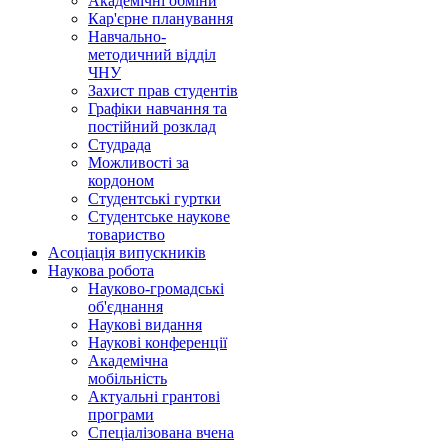
Академічні обміни
Кар'єрне планування
Навчально-
методичний відділ
ЧНУ
Захист прав студентів
Графіки навчання та
постійний розклад
Студрада
Можливості за
кордоном
Студентські гуртки
Студентське наукове
товариство
Асоціація випускників
Наукова робота
Науково-громадські
об'єднання
Наукові видання
Наукові конференції
Академічна
мобільність
Актуальні грантові
програми
Спеціалізована вчена