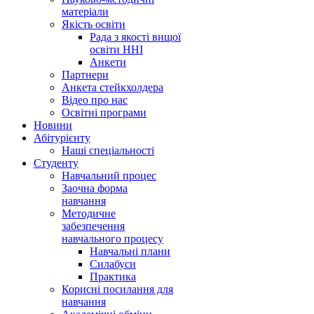
матеріали
Якість освіти
Рада з якості вищої
освіти ННІ
Анкети
Партнери
Анкета стейкхолдера
Відео про нас
Освітні програми
Hовини
Абітурієнту
Наші спеціальності
Студенту
Навчальний процес
Заочна форма
навчання
Методичне
забезпечення
навчального процесу
Навчальні плани
Силабуси
Практика
Корисні посилання для
навчання