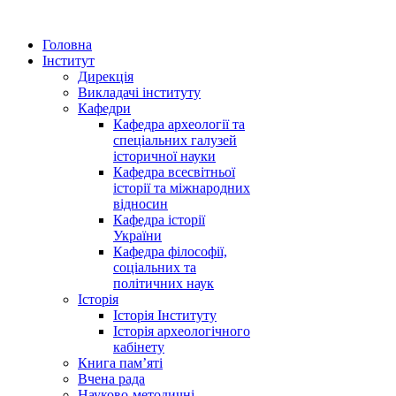
Головна
Інститут
Дирекція
Викладачі інституту
Кафедри
Кафедра археології та
спеціальних галузей
історичної науки
Кафедра всесвітньої
історії та міжнародних
відносин
Кафедра історії
України
Кафедра філософії,
соціальних та
політичних наук
Історія
Історія Інституту
Історія археологічного
кабінету
Книга памʼяті
Вчена рада
Науково-методичні