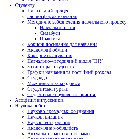
Студенту
Навчальний процес
Заочна форма навчання
Методичне забезпечення навчального процесу
Навчальні плани
Силабуси
Практика
Корисні посилання для навчання
Академічні обміни
Кар'єрне планування
Навчально-методичний відділ ЧНУ
Захист прав студентів
Графіки навчання та постійний розклад
Студрада
Можливості за кордоном
Студентські гуртки
Студентське наукове товариство
Асоціація випускників
Наукова робота
Науково-громадські об'єднання
Наукові видання
Наукові конференції
Академічна мобільність
Актуальні грантові програми