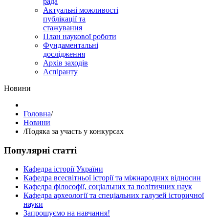
рада
Актуальні можливості
публікації та
стажування
План наукової роботи
Фундаментальні
дослідження
Архів заходів
Аспіранту
Hовини
Головна
/
Hовини
/
Подяка за участь у конкурсах
Популярні статті
Кафедра історії України
Кафедра всесвітньої історії та міжнародних відносин
Кафедра філософії, соціальних та політичних наук
Кафедра археології та спеціальних галузей історичної
науки
Запрошуємо на навчання!