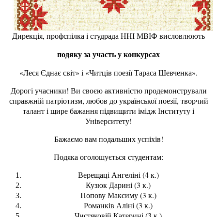
Дирекція, профспілка і студрада ННІ МВІФ висловлюють
подяку за участь у конкурсах
«Леся Єднає світ» і «Читців поезії Тараса Шевченка».
Дорогі учасники! Ви своєю активністю продемонстрували
справжній патріотизм, любов до української поезії, творчий
талант і щире бажання підвищити імідж Інституту і
Університету!
Бажаємо вам подальших успіхів!
Подяка оголошується
студентам:
Верещаці Ангеліні (4 к.)
Кузюк Дарині (3 к.)
Попову Максиму (3 к.)
Романків Аліні (3 к.)
Чистяковій Катерині (3 к.)