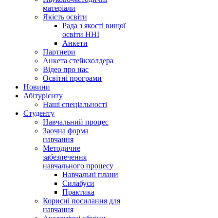
матеріали
Якість освіти
Рада з якості вищої
освіти ННІ
Анкети
Партнери
Анкета стейкхолдера
Відео про нас
Освітні програми
Hовини
Абітурієнту
Наші спеціальності
Студенту
Навчальний процес
Заочна форма
навчання
Методичне
забезпечення
навчального процесу
Навчальні плани
Силабуси
Практика
Корисні посилання для
навчання