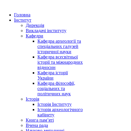
Головна
Інститут
Дирекція
Викладачі інституту
Кафедри
Кафедра археології та
спеціальних галузей
історичної науки
Кафедра всесвітньої
історії та міжнародних
відносин
Кафедра історії
України
Кафедра філософії,
соціальних та
політичних наук
Історія
Історія Інституту
Історія археологічного
кабінету
Книга памʼяті
Вчена рада
Науково-методичні