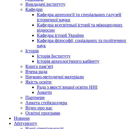
Викладачі інституту
Кафедри
Кафедра археології та спеціальних галузей
історичної науки
Кафедра всесвітньої історії та міжнародних
відносин
Кафедра історії України
Кафедра філософії, соціальних та політичних
наук
Історія
Історія Інституту
Історія археологічного кабінету
Книга памʼяті
Вчена рада
Науково-методичні матеріали
Якість освіти
Рада з якості вищої освіти ННІ
Анкети
Партнери
Анкета стейкхолдера
Відео про нас
Освітні програми
Hовини
Абітурієнту
Наші спеціальності