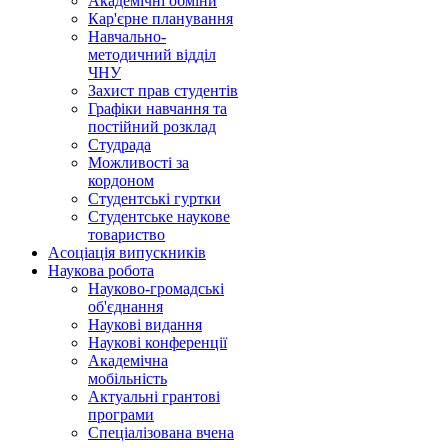
Академічні обміни
Кар'єрне планування
Навчально-
методичний відділ
ЧНУ
Захист прав студентів
Графіки навчання та
постійний розклад
Студрада
Можливості за
кордоном
Студентські гуртки
Студентське наукове
товариство
Асоціація випускників
Наукова робота
Науково-громадські
об'єднання
Наукові видання
Наукові конференції
Академічна
мобільність
Актуальні грантові
програми
Спеціалізована вчена