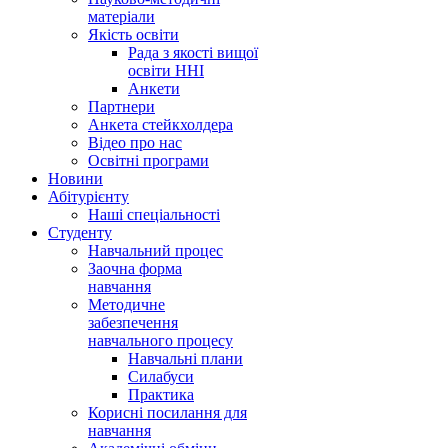
матеріали
Якість освіти
Рада з якості вищої
освіти ННІ
Анкети
Партнери
Анкета стейкхолдера
Відео про нас
Освітні програми
Hовини
Абітурієнту
Наші спеціальності
Студенту
Навчальний процес
Заочна форма
навчання
Методичне
забезпечення
навчального процесу
Навчальні плани
Силабуси
Практика
Корисні посилання для
навчання