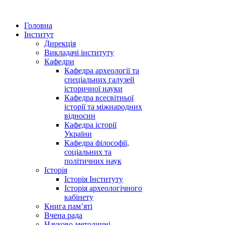
Головна
Інститут
Дирекція
Викладачі інституту
Кафедри
Кафедра археології та
спеціальних галузей
історичної науки
Кафедра всесвітньої
історії та міжнародних
відносин
Кафедра історії
України
Кафедра філософії,
соціальних та
політичних наук
Історія
Історія Інституту
Історія археологічного
кабінету
Книга памʼяті
Вчена рада
Науково-методичні