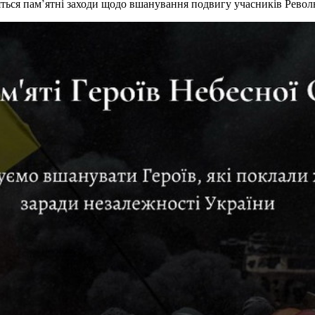
яться пам’ятні заходи щодо вшанування подвигу учасників Револю