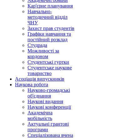
Академічні обміни
Кар'єрне планування
Навчально-
методичний відділ
ЧНУ
Захист прав студентів
Графіки навчання та
постійний розклад
Студрада
Можливості за
кордоном
Студентські гуртки
Студентське наукове
товариство
Асоціація випускників
Наукова робота
Науково-громадські
об'єднання
Наукові видання
Наукові конференції
Академічна
мобільність
Актуальні грантові
програми
Спеціалізована вчена