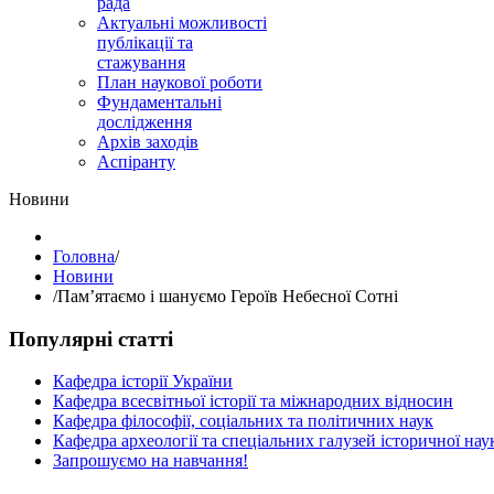
рада
Актуальні можливості
публікації та
стажування
План наукової роботи
Фундаментальні
дослідження
Архів заходів
Аспіранту
Hовини
Головна
/
Hовини
/
Пам’ятаємо і шануємо Героїв Небесної Сотні
Популярні статті
Кафедра історії України
Кафедра всесвітньої історії та міжнародних відносин
Кафедра філософії, соціальних та політичних наук
Кафедра археології та спеціальних галузей історичної нау
Запрошуємо на навчання!