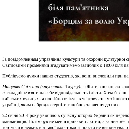
За повідомленням управління культури та охорони культурної 
Світловими променями згадуватимемо загиблих о 18:00 біля па
Публікуємо думки наших студентів, які вони висловили при на
Мащенко Сніжана (студентка 3 курсу):
«Жити з позицією «чому
ж складніше взяти на себе відповідальність і діяти. Хоча б за це
київських вулицях та постійно очікував чергову атаку з іншого 
українці, яким набридло терпіти ганебне ставлення до них.
22 січня 2014 року увійшло в сучасну історію України як пере
майданівців. Потім був не менш кривавий лютий, а за ним неспо
тортур, а в деяких від такої жорстокості просто не витримувало 