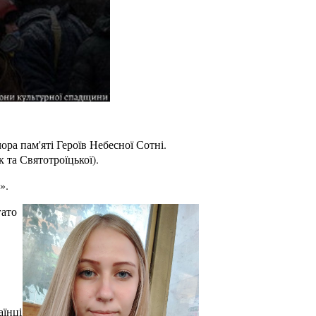
ра пам'яті Героїв Небесної Сотні.
 та Святотроїцької).
».
гато
аїнці