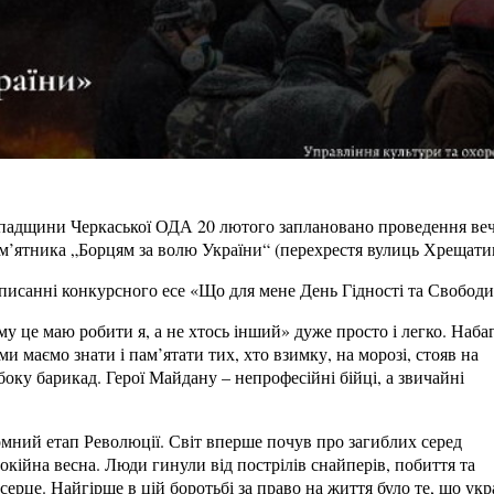
спадщини Черкаської ОДА 20 лютого заплановано проведення вечо
м’ятника „Борцям за волю України“ (перехрестя вулиць Хрещатик
писанні конкурсного есе «Що для мене День Гідності та Свободи
 це маю робити я, а не хтось інший» дуже просто і легко. Наба
 ми маємо знати і пам’ятати тих, хто взимку, на морозі, стояв на
боку барикад. Герої Майдану – непрофесійні бійці, а звичайні
ломний етап Революції. Світ вперше почув про загиблих серед
кійна весна. Люди гинули від пострілів снайперів, побиття та
серце. Найгірше в цій боротьбі за право на життя було те, що укр