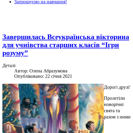
Запрошуємо на навчання!
Завершилась Всеукраїнська вікторина
для учнівства старших класів “Ігри
розуму”
Деталі
Автор: Олена Абразумова
Опубліковано: 22 січня 2021
Дорогі друзі!
Пролетіли
новорічні
свята та
разом з ними