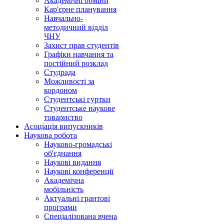
Академічні обміни
Кар'єрне планування
Навчально-
методичний відділ
ЧНУ
Захист прав студентів
Графіки навчання та
постійний розклад
Студрада
Можливості за
кордоном
Студентські гуртки
Студентське наукове
товариство
Асоціація випускників
Наукова робота
Науково-громадські
об'єднання
Наукові видання
Наукові конференції
Академічна
мобільність
Актуальні грантові
програми
Спеціалізована вчена