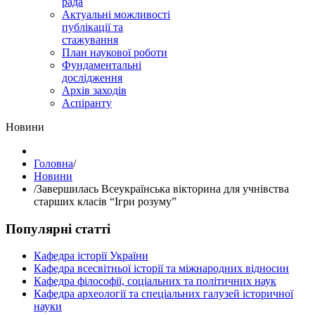
рада
Актуальні можливості
публікації та
стажування
План наукової роботи
Фундаментальні
дослідження
Архів заходів
Аспіранту
Hовини
Головна
/
Hовини
/
Завершилась Всеукраїнська вікторина для учнівства
старших класів “Ігри розуму”
Популярні статті
Кафедра історії України
Кафедра всесвітньої історії та міжнародних відносин
Кафедра філософії, соціальних та політичних наук
Кафедра археології та спеціальних галузей історичної
науки