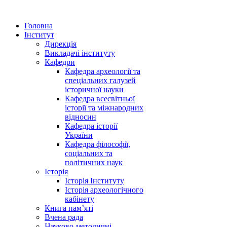
Головна
Інститут
Дирекція
Викладачі інституту
Кафедри
Кафедра археології та
спеціальних галузей
історичної науки
Кафедра всесвітньої
історії та міжнародних
відносин
Кафедра історії
України
Кафедра філософії,
соціальних та
політичних наук
Історія
Історія Інституту
Історія археологічного
кабінету
Книга памʼяті
Вчена рада
Науково-методичні