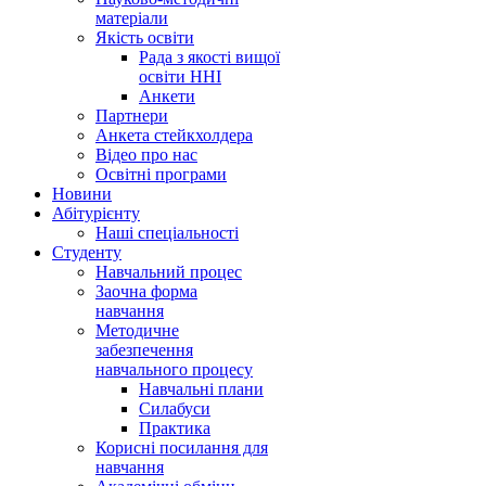
матеріали
Якість освіти
Рада з якості вищої
освіти ННІ
Анкети
Партнери
Анкета стейкхолдера
Відео про нас
Освітні програми
Hовини
Абітурієнту
Наші спеціальності
Студенту
Навчальний процес
Заочна форма
навчання
Методичне
забезпечення
навчального процесу
Навчальні плани
Силабуси
Практика
Корисні посилання для
навчання