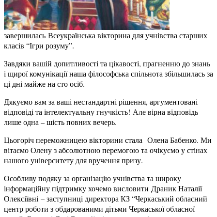
завершилась Всеукраїнська вікторина для учнівства старших
класів “Ігри розуму”.
Завдяки вашій допитливості та цікавості, прагненню до знань
і щирої комунікації наша філософська спільнота збільшилась за
ці дні майже на сто осіб.
Дякуємо вам за ваші нестандартні рішення, аргументовані
відповіді та інтелектуальну гнучкість! Але вірна відповідь
лише одна – шість повних вечерь.
Цьогоріч переможницею вікторини стала Олена Бабенко. Ми
вітаємо Олену з абсолютною перемогою та очікуємо у стінах
нашого університету для вручення призу.
Особливу подяку за організацію учнівства та широку
інформаційну підтримку хочемо висловити Драник Наталії
Олексіївні – заступниці директора КЗ “Черкаський обласний
центр роботи з обдарованими дітьми Черкаської обласної