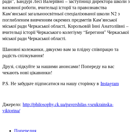
ради”, Бандурі Лесі Валеріївні – заступниці директора школи з
виховної роботи, вчительці історії та правознавства
Кам’янської загальноосвітньої спеціалізованої школи N2 з
поглибленим вивченням окремих предметів Кам’янської
міської ради Черкаської області, Корольовій Інні Анатоліївні –
вчительці історії Черкаського колегіуму “Берегиня” Черкаської
міської ради Черкаської області.
Шановні колежанки, дякуємо вам за плідну співпрацю та
радість спілкування!
Друзі, слідкуйте за нашими анонсами! Попереду на вас
чекають нові цікавинки!
P.S. Не забудьте підписатися на нашу сторінку в
Instagram
Джерело:
http://philosophy.ck.ua/pavershilas-vseukrainska-
viktorina/
Попередня