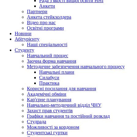
Рада з якості вищої освіти ННІ
Анкети
Партнери
Анкета стейкхолдера
Відео про нас
Освітні програми
Hовини
Абітурієнту
Наші спеціальності
Студенту
Навчальний процес
Заочна форма навчання
Методичне забезпечення навчального процесу
Навчальні плани
Силабуси
Практика
Корисні посилання для навчання
Академічні обміни
Кар'єрне планування
Навчально-методичний відділ ЧНУ
Захист прав студентів
Графіки навчання та постійний розклад
Студрада
Можливості за кордоном
Студентські гуртки