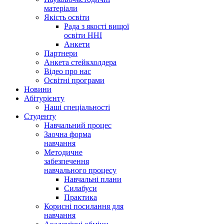
матеріали
Якість освіти
Рада з якості вищої
освіти ННІ
Анкети
Партнери
Анкета стейкхолдера
Відео про нас
Освітні програми
Hовини
Абітурієнту
Наші спеціальності
Студенту
Навчальний процес
Заочна форма
навчання
Методичне
забезпечення
навчального процесу
Навчальні плани
Силабуси
Практика
Корисні посилання для
навчання