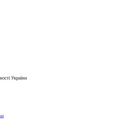
ності України
ки