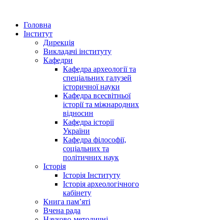
Головна
Інститут
Дирекція
Викладачі інституту
Кафедри
Кафедра археології та
спеціальних галузей
історичної науки
Кафедра всесвітньої
історії та міжнародних
відносин
Кафедра історії
України
Кафедра філософії,
соціальних та
політичних наук
Історія
Історія Інституту
Історія археологічного
кабінету
Книга памʼяті
Вчена рада
Науково-методичні