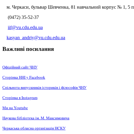
м. Черкаси, бульвар Шевченка, 81 навчальний корпус № 1, 5 по
(0472) 35-52-37
iif@vu.cdu.edu.ua
kasyan_andriy@vu.cdu.edu.ua
Важливі посилання
Офіційний сайт ЧНУ
Сторінка ННІ у Facebook
Спільнота випускників істориків і філософів ЧНУ
Сторінка в Instagram
Ми на Youtube
Наукова бібліотека ім. М. Максимовича
Черкаська обласна організація НCКУ