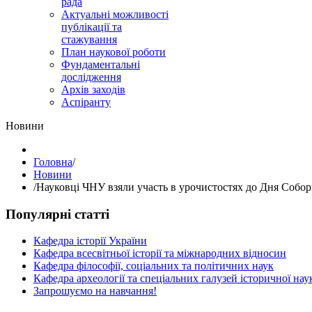
рада
Актуальні можливості
публікації та
стажування
План наукової роботи
Фундаментальні
дослідження
Архів заходів
Аспіранту
Hовини
Головна
/
Hовини
/
Науковці ЧНУ взяли участь в урочистостях до Дня Собор
Популярні статті
Кафедра історії України
Кафедра всесвітньої історії та міжнародних відносин
Кафедра філософії, соціальних та політичних наук
Кафедра археології та спеціальних галузей історичної нау
Запрошуємо на навчання!