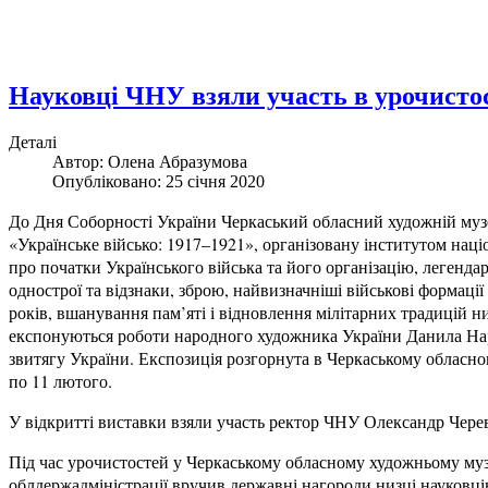
Науковці ЧНУ взяли участь в урочисто
Деталі
Автор: Олена Абразумова
Опубліковано: 25 січня 2020
До Дня Соборності України Черкаський обласний художній муз
«Українське військо: 1917–1921», організовану інститутом наці
про початки Українського війська та його організацію, легенда
однострої та відзнаки, зброю, найвизначніші військові формації
років, вшанування пам’яті і відновлення мілітарних традицій н
експонуються роботи народного художника України Данила Нар
звитягу України. Експозиція розгорнута в Черкаському обласно
по 11 лютого.
У відкритті виставки взяли участь ректор ЧНУ Олександр Черев
Під час урочистостей у Черкаському обласному художньому муз
облдержадміністрації вручив державні нагороди низці науковців