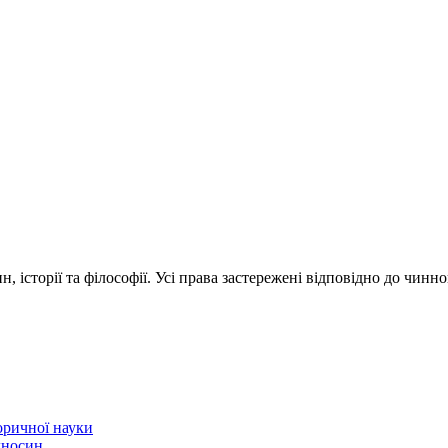
 історії та філософії. Усі права застережені відповідно до чинн
торичної науки
ідносин