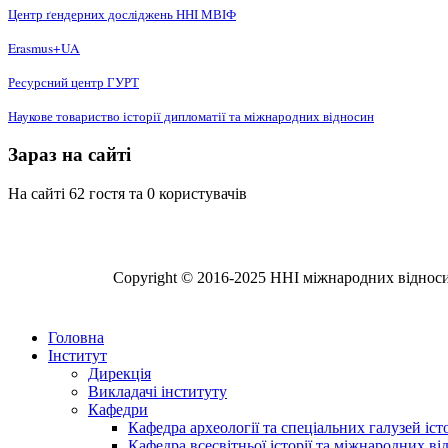
Центр ґендерних досліджень ННІ МВІФ
Erasmus+UA
Ресурсний центр ГУРТ
Наукове товариство історії дипломатії та міжнародних відносин
Зараз на сайті
На сайті 62 гостя та 0 користувачів
Copyright © 2016-2025 ННІ міжнародних відносин,
Головна
Інститут
Дирекція
Викладачі інституту
Кафедри
Кафедра археології та спеціальних галузей іс
Кафедра всесвітньої історії та міжнародних в