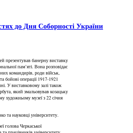
стях до Дня Соборності України
ей презентував банерну виставку
ональної пам’яті. Вона розповідає
рних командирів, роди військ,
 та бойові операції 1917-1921
ині. У виставковому залі також
бута, який змальовував козацьку
му художньому музеї з 22 січня
ко та науковці університету.
еї голова Черкаської
 та працівників університету.