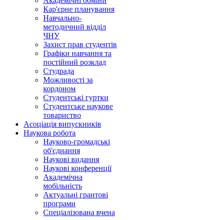
Академічні обміни
Кар'єрне планування
Навчально-
методичний відділ
ЧНУ
Захист прав студентів
Графіки навчання та
постійний розклад
Студрада
Можливості за
кордоном
Студентські гуртки
Студентське наукове
товариство
Асоціація випускників
Наукова робота
Науково-громадські
об'єднання
Наукові видання
Наукові конференції
Академічна
мобільність
Актуальні грантові
програми
Спеціалізована вчена