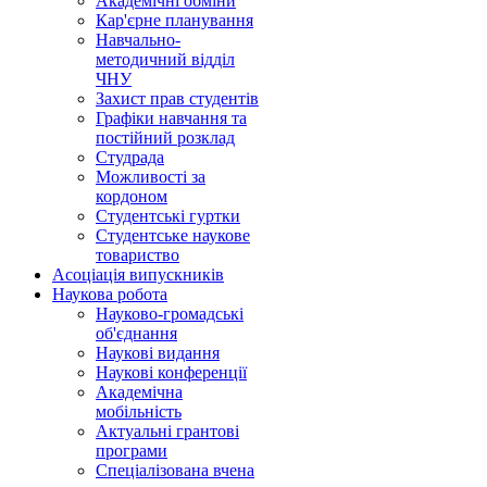
Академічні обміни
Кар'єрне планування
Навчально-
методичний відділ
ЧНУ
Захист прав студентів
Графіки навчання та
постійний розклад
Студрада
Можливості за
кордоном
Студентські гуртки
Студентське наукове
товариство
Асоціація випускників
Наукова робота
Науково-громадські
об'єднання
Наукові видання
Наукові конференції
Академічна
мобільність
Актуальні грантові
програми
Спеціалізована вчена