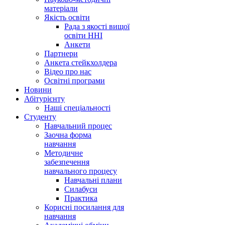
матеріали
Якість освіти
Рада з якості вищої
освіти ННІ
Анкети
Партнери
Анкета стейкхолдера
Відео про нас
Освітні програми
Hовини
Абітурієнту
Наші спеціальності
Студенту
Навчальний процес
Заочна форма
навчання
Методичне
забезпечення
навчального процесу
Навчальні плани
Силабуси
Практика
Корисні посилання для
навчання