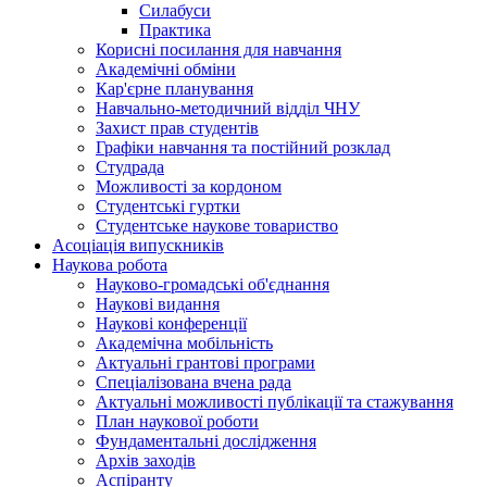
Силабуси
Практика
Корисні посилання для навчання
Академічні обміни
Кар'єрне планування
Навчально-методичний відділ ЧНУ
Захист прав студентів
Графіки навчання та постійний розклад
Студрада
Можливості за кордоном
Студентські гуртки
Студентське наукове товариство
Асоціація випускників
Наукова робота
Науково-громадські об'єднання
Наукові видання
Наукові конференції
Академічна мобільність
Актуальні грантові програми
Спеціалізована вчена рада
Актуальні можливості публікації та стажування
План наукової роботи
Фундаментальні дослідження
Архів заходів
Аспіранту