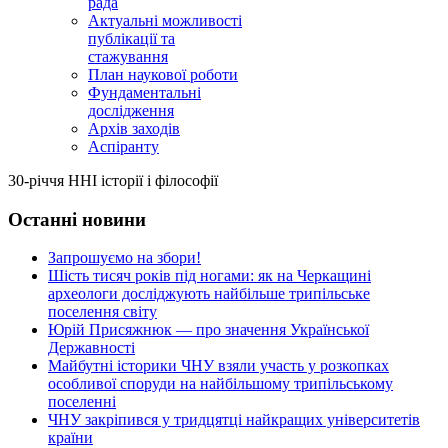
рада
Актуальні можливості
публікації та
стажування
План наукової роботи
Фундаментальні
дослідження
Архів заходів
Аспіранту
30-річчя ННІ історії і філософії
Останні новини
Запрошуємо на збори!
Шість тисяч років під ногами: як на Черкащині
археологи досліджують найбільше трипільське
поселення світу
Юрій Присяжнюк — про значення Української
Державності
Майбутні історики ЧНУ взяли участь у розкопках
особливої споруди на найбільшому трипільському
поселенні
ЧНУ закріпився у тридцятці найкращих університетів
країни