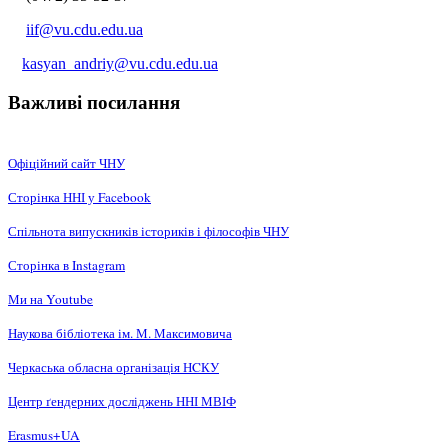
iif@vu.cdu.edu.ua
kasyan_andriy@vu.cdu.edu.ua
Важливі посилання
Офіційний сайт ЧНУ
Сторінка ННІ у Facebook
Спільнота випускників істориків і філософів ЧНУ
Сторінка в Instagram
Ми на Youtube
Наукова бібліотека ім. М. Максимовича
Черкаська обласна організація НCКУ
Центр ґендерних досліджень ННІ МВІФ
Erasmus+UA