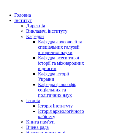
Головна
Інститут
Дирекція
Викладачі інституту
Кафедри
Кафедра археології та
спеціальних галузей
історичної науки
Кафедра всесвітньої
історії та міжнародних
відносин
Кафедра історії
України
Кафедра філософії,
соціальних та
політичних наук
Історія
Історія Інституту
Історія археологічного
кабінету
Книга памʼяті
Вчена рада
Науково-методичні