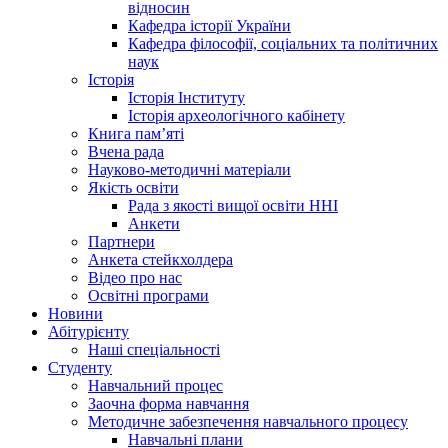
відносин
Кафедра історії України
Кафедра філософії, соціальних та політичних
наук
Історія
Історія Інституту
Історія археологічного кабінету
Книга памʼяті
Вчена рада
Науково-методичні матеріали
Якість освіти
Рада з якості вищої освіти ННІ
Анкети
Партнери
Анкета стейкхолдера
Відео про нас
Освітні програми
Hовини
Абітурієнту
Наші спеціальності
Студенту
Навчальний процес
Заочна форма навчання
Методичне забезпечення навчального процесу
Навчальні плани