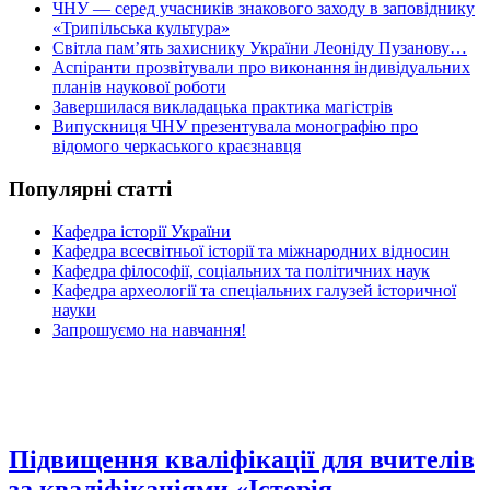
ЧНУ — серед учасників знакового заходу в заповіднику
«Трипільська культура»
Світла пам’ять захиснику України Леоніду Пузанову…
Аспіранти прозвітували про виконання індивідуальних
планів наукової роботи
Завершилася викладацька практика магістрів
Випускниця ЧНУ презентувала монографію про
відомого черкаського краєзнавця
Популярні статті
Кафедра історії України
Кафедра всесвітньої історії та міжнародних відносин
Кафедра філософії, соціальних та політичних наук
Кафедра археології та спеціальних галузей історичної
науки
Запрошуємо на навчання!
Підвищення кваліфікації для вчителів
за кваліфікаціями «Історія.