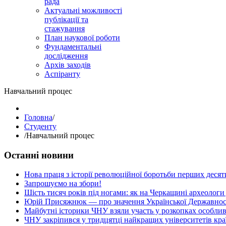
рада
Актуальні можливості
публікації та
стажування
План наукової роботи
Фундаментальні
дослідження
Архів заходів
Аспіранту
Навчальний процес
Головна
/
Студенту
/
Навчальний процес
Останні новини
Нова праця з історії революційної боротьби перших десяти
Запрошуємо на збори!
Шість тисяч років під ногами: як на Черкащині археологи
Юрій Присяжнюк — про значення Української Державнос
Майбутні історики ЧНУ взяли участь у розкопках особлив
ЧНУ закріпився у тридцятці найкращих університетів кра