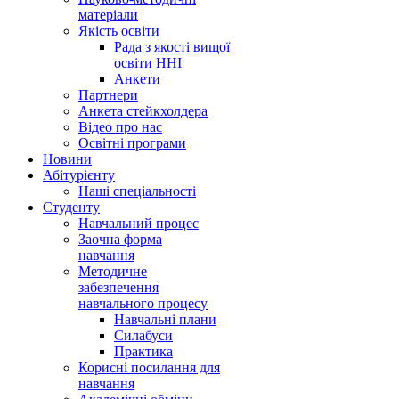
матеріали
Якість освіти
Рада з якості вищої
освіти ННІ
Анкети
Партнери
Анкета стейкхолдера
Відео про нас
Освітні програми
Hовини
Абітурієнту
Наші спеціальності
Студенту
Навчальний процес
Заочна форма
навчання
Методичне
забезпечення
навчального процесу
Навчальні плани
Силабуси
Практика
Корисні посилання для
навчання