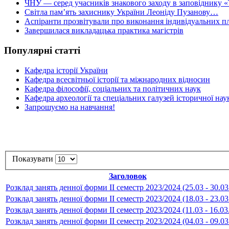
ЧНУ — серед учасників знакового заходу в заповіднику «
Світла пам’ять захиснику України Леоніду Пузанову…
Аспіранти прозвітували про виконання індивідуальних пл
Завершилася викладацька практика магістрів
Популярні статті
Кафедра історії України
Кафедра всесвітньої історії та міжнародних відносин
Кафедра філософії, соціальних та політичних наук
Кафедра археології та спеціальних галузей історичної нау
Запрошуємо на навчання!
Показувати
Заголовок
Розклад занять денної форми ІІ семестр 2023/2024 (25.03 - 30.03
Розклад занять денної форми ІІ семестр 2023/2024 (18.03 - 23.03
Розклад занять денної форми ІІ семестр 2023/2024 (11.03 - 16.03
Розклад занять денної форми ІІ семестр 2023/2024 (04.03 - 09.03