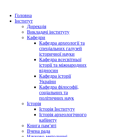
Головна
Інститут
Дирекція
Викладачі інституту
Кафедри
Кафедра археології та
спеціальних галузей
історичної науки
Кафедра всесвітньої
історії та міжнародних
відносин
Кафедра історії
України
Кафедра філософії,
соціальних та
політичних наук
Історія
Історія Інституту
Історія археологічного
кабінету
Книга памʼяті
Вчена рада
Науково-методичні