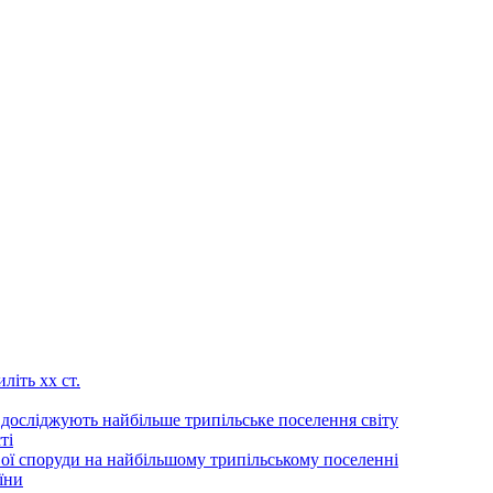
літь хх ст.
 досліджують найбільше трипільське поселення світу
ті
ої споруди на найбільшому трипільському поселенні
їни