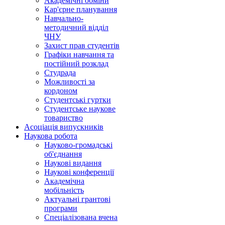
Академічні обміни
Кар'єрне планування
Навчально-
методичний відділ
ЧНУ
Захист прав студентів
Графіки навчання та
постійний розклад
Студрада
Можливості за
кордоном
Студентські гуртки
Студентське наукове
товариство
Асоціація випускників
Наукова робота
Науково-громадські
об'єднання
Наукові видання
Наукові конференції
Академічна
мобільність
Актуальні грантові
програми
Спеціалізована вчена