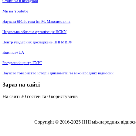
Сторінка в Instagram
Ми на Youtube
Наукова бібліотека ім. М. Максимовича
Черкаська обласна організація НCКУ
Центр ґендерних досліджень ННІ МВІФ
Erasmus+UA
Ресурсний центр ГУРТ
Наукове товариство історії дипломатії та міжнародних відносин
Зараз на сайті
На сайті 30 гостей та 0 користувачів
Copyright © 2016-2025 ННІ міжнародних відносин,