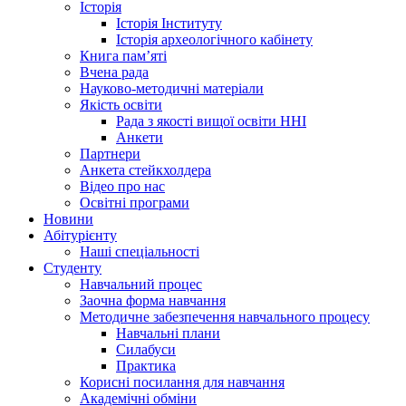
Історія
Історія Інституту
Історія археологічного кабінету
Книга памʼяті
Вчена рада
Науково-методичні матеріали
Якість освіти
Рада з якості вищої освіти ННІ
Анкети
Партнери
Анкета стейкхолдера
Відео про нас
Освітні програми
Hовини
Абітурієнту
Наші спеціальності
Студенту
Навчальний процес
Заочна форма навчання
Методичне забезпечення навчального процесу
Навчальні плани
Силабуси
Практика
Корисні посилання для навчання
Академічні обміни