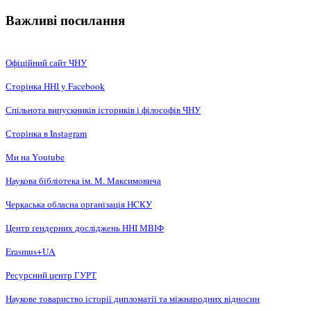
Важливі посилання
Офіційний сайт ЧНУ
Сторінка ННІ у Facebook
Спільнота випускників істориків і філософів ЧНУ
Сторінка в Instagram
Ми на Youtube
Наукова бібліотека ім. М. Максимовича
Черкаська обласна організація НCКУ
Центр ґендерних досліджень ННІ МВІФ
Erasmus+UA
Ресурсний центр ГУРТ
Наукове товариство історії дипломатії та міжнародних відносин