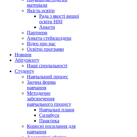
матеріали
Якість освіти
Рада з якості вищої
освіти ННІ
Анкети
Партнери
Анкета стейкхолдера
Відео про нас
Освітні програми
Hовини
Абітурієнту
Наші спеціальності
Студенту
Навчальний процес
Заочна форма
навчання
Методичне
забезпечення
навчального процесу
Навчальні плани
Силабуси
Практика
Корисні посилання для
навчання