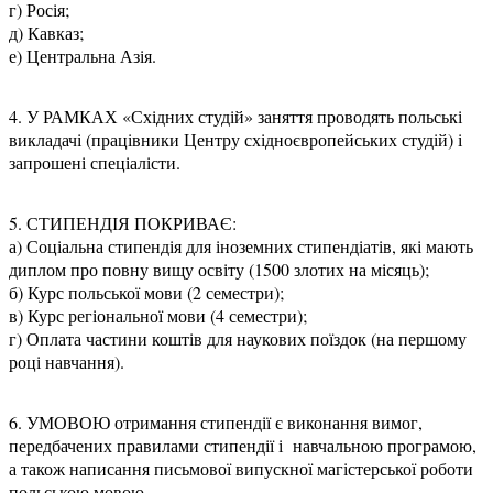
г) Росія;
д) Кавказ;
е) Центральна Азія.
4. У РАМКАХ «Східних студій» заняття проводять польські
викладачі (працівники Центру східноєвропейських студій) і
запрошені спеціалісти.
5. СТИПЕНДІЯ ПОКРИВАЄ:
а) Соціальна стипендія для іноземних стипендіатів, які мають
диплом про повну вищу освіту (1500 злотих на місяць);
б) Курс польської мови (2 семестри);
в) Курс регіональної мови (4 семестри);
г) Оплата частини коштів для наукових поїздок (на першому
році навчання).
6. УМОВОЮ отримання стипендії є виконання вимог,
передбачених правилами стипендії і навчальною програмою,
а також написання письмової випускної магістерської роботи
польською мовою.