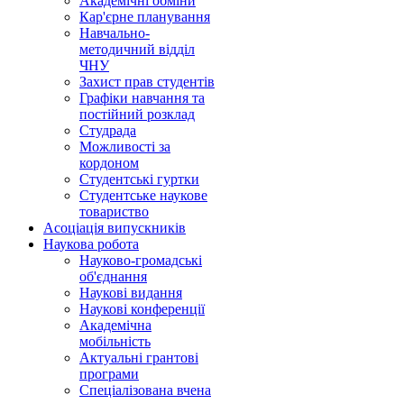
Академічні обміни
Кар'єрне планування
Навчально-
методичний відділ
ЧНУ
Захист прав студентів
Графіки навчання та
постійний розклад
Студрада
Можливості за
кордоном
Студентські гуртки
Студентське наукове
товариство
Асоціація випускників
Наукова робота
Науково-громадські
об'єднання
Наукові видання
Наукові конференції
Академічна
мобільність
Актуальні грантові
програми
Спеціалізована вчена