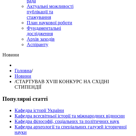
рада
Актуальні можливості
публікації та
стажування
План наукової роботи
Фундаментальні
дослідження
Архів заходів
Аспіранту
Hовини
Головна
/
Hовини
/
СТАРТУВАВ XVIII КОНКУРС НА СХІДНІ
СТИПЕНДІЇ
Популярні статті
Кафедра історії України
Кафедра всесвітньої історії та міжнародних відносин
Кафедра філософії, соціальних та політичних наук
Кафедра археології та спеціальних галузей історичної
науки