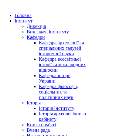
Головна
Інститут
Дирекція
Викладачі інституту
Кафедри
Кафедра археології та
спеціальних галузей
історичної науки
Кафедра всесвітньої
історії та міжнародних
відносин
Кафедра історії
України
Кафедра філософії,
соціальних та
політичних наук
Історія
Історія Інституту
Історія археологічного
кабінету
Книга памʼяті
Вчена рада
Науково-методичні