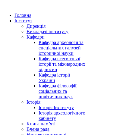
Головна
Інститут
Дирекція
Викладачі інституту
Кафедри
Кафедра археології та
спеціальних галузей
історичної науки
Кафедра всесвітньої
історії та міжнародних
відносин
Кафедра історії
України
Кафедра філософії,
соціальних та
політичних наук
Історія
Історія Інституту
Історія археологічного
кабінету
Книга памʼяті
Вчена рада
Науково-методичні