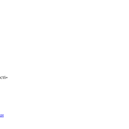
сті»
ки