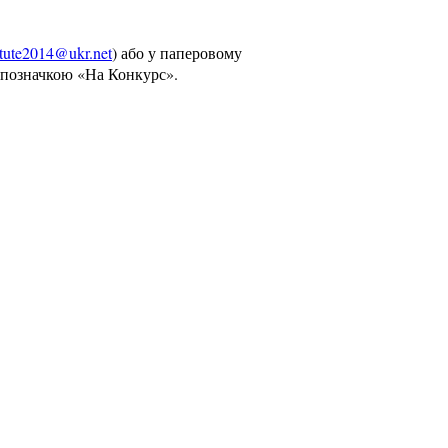
itute2014@ukr.net
) або у паперовому
з позначкою «На Конкурс».