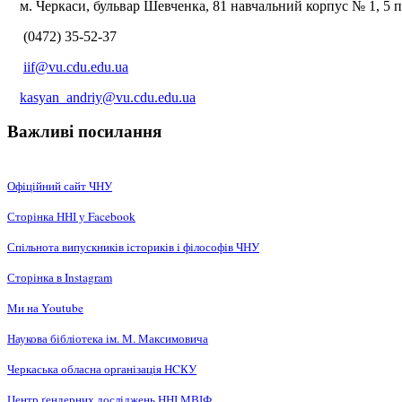
м. Черкаси, бульвар Шевченка, 81 навчальний корпус № 1, 5 по
(0472) 35-52-37
iif@vu.cdu.edu.ua
kasyan_andriy@vu.cdu.edu.ua
Важливі посилання
Офіційний сайт ЧНУ
Сторінка ННІ у Facebook
Спільнота випускників істориків і філософів ЧНУ
Сторінка в Instagram
Ми на Youtube
Наукова бібліотека ім. М. Максимовича
Черкаська обласна організація НCКУ
Центр ґендерних досліджень ННІ МВІФ