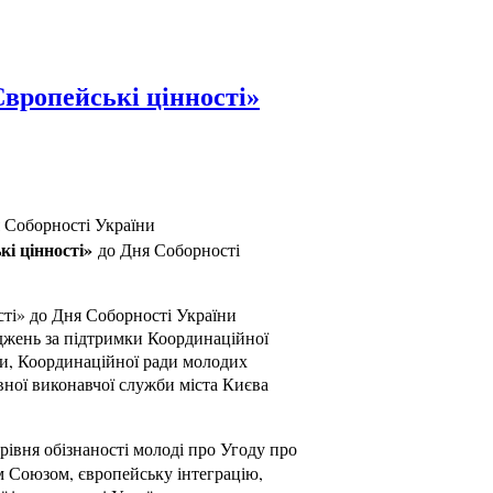
вропейські цінності»
 Соборності України
і цінності»
до Дня Соборності
сті» до Дня Соборності України
іджень за підтримки Координаційної
ни, Координаційної ради молодих
вної виконавчої служби міста Києва
рівня обізнаності молоді про Угоду про
им Союзом, європейську інтеграцію,