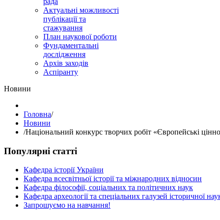
рада
Актуальні можливості
публікації та
стажування
План наукової роботи
Фундаментальні
дослідження
Архів заходів
Аспіранту
Hовини
Головна
/
Hовини
/
Національний конкурс творчих робіт «Європейські цінно
Популярні статті
Кафедра історії України
Кафедра всесвітньої історії та міжнародних відносин
Кафедра філософії, соціальних та політичних наук
Кафедра археології та спеціальних галузей історичної нау
Запрошуємо на навчання!