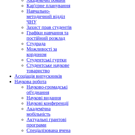
Академічні обміни
Кар'єрне планування
Навчально-
методичний відділ
ЧНУ
Захист прав студентів
Графіки навчання та
постійний розклад
Студрада
Можливості за
кордоном
Студентські гуртки
Студентське наукове
товариство
Асоціація випускників
Наукова робота
Науково-громадські
об'єднання
Наукові видання
Наукові конференції
Академічна
мобільність
Актуальні грантові
програми
Спеціалізована вчена