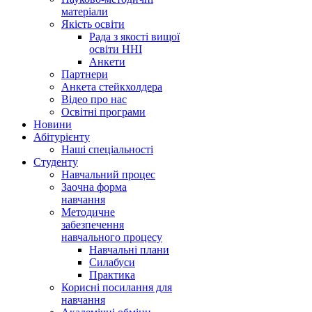
матеріали
Якість освіти
Рада з якості вищої
освіти ННІ
Анкети
Партнери
Анкета стейкхолдера
Відео про нас
Освітні програми
Hовини
Абітурієнту
Наші спеціальності
Студенту
Навчальний процес
Заочна форма
навчання
Методичне
забезпечення
навчального процесу
Навчальні плани
Силабуси
Практика
Корисні посилання для
навчання