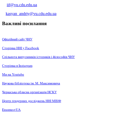
iif@vu.cdu.edu.ua
kasyan_andriy@vu.cdu.edu.ua
Важливі посилання
Офіційний сайт ЧНУ
Сторінка ННІ у Facebook
Спільнота випускників істориків і філософів ЧНУ
Сторінка в Instagram
Ми на Youtube
Наукова бібліотека ім. М. Максимовича
Черкаська обласна організація НCКУ
Центр ґендерних досліджень ННІ МВІФ
Erasmus+UA