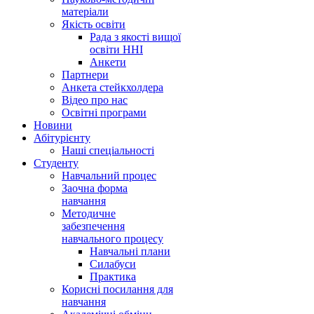
матеріали
Якість освіти
Рада з якості вищої
освіти ННІ
Анкети
Партнери
Анкета стейкхолдера
Відео про нас
Освітні програми
Hовини
Абітурієнту
Наші спеціальності
Студенту
Навчальний процес
Заочна форма
навчання
Методичне
забезпечення
навчального процесу
Навчальні плани
Силабуси
Практика
Корисні посилання для
навчання