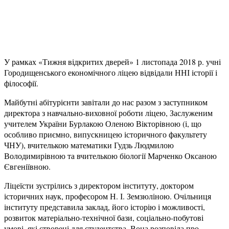
У рамках «Тижня відкритих дверей» 1 листопада 2018 р. учні
Городищенського економічного ліцею відвідали ННІ історії і
філософії.
Майбутні абітурієнти завітали до нас разом з заступником
директора з навчально-виховної роботи ліцею, Заслуженим
учителем України Бурлакою Оленою Вікторівною (і, що
особливо приємно, випускницею історичного факультету
ЧНУ), вчителькою математики Гудзь Людмилою
Володимирівною та вчителькою біології Марченко Оксаною
Євгеніївною.
Ліцеїсти зустрілись з директором інституту, доктором
історичних наук, професором Н. І. Земзюліною. Очільниця
інституту представила заклад, його історію і можливості,
розвиток матеріально-технічної бази, соціально-побутові
умові, які створені для студентства. Вона розповіла про