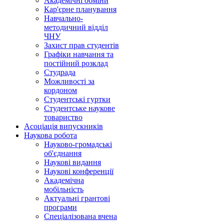
Академічні обміни
Кар'єрне планування
Навчально-
методичний відділ
ЧНУ
Захист прав студентів
Графіки навчання та
постійний розклад
Студрада
Можливості за
кордоном
Студентські гуртки
Студентське наукове
товариство
Асоціація випускників
Наукова робота
Науково-громадські
об'єднання
Наукові видання
Наукові конференції
Академічна
мобільність
Актуальні грантові
програми
Спеціалізована вчена