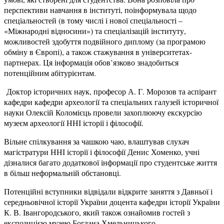
перспективи навчання в інституті, поінформувала щодо
спеціальностей (в тому числі і нової спеціальності –
«Міжнародні відносини») та спеціалізацій інституту,
можливостей здобуття подвійного диплому (за програмою
обміну в Європі), а також стажування в університетах-
партнерах. Ця інформація обов’язково знадобиться
потенційним абітурієнтам.
Доктор історичних наук, професор А. Г. Морозов та аспірант
кафедри кафедри археології та спеціальних галузей історичної
науки Олексій Коломієць провели захоплюючу екскурсію
музеєм археології ННІ історії і філософії.
Вільне спілкування за чашкою чаю, влаштував слухач
магістратури ННІ історії і філософії Денис Хоменко, учні
дізналися багато додаткової інформації про студентське життя
в більш неформальній обстановці.
Потенційні вступники відвідали відкрите заняття з Давньої і
середньовічної історії України доцента кафедри історії України
К. В. Івангородського, який також ознайомив гостей з
експозицією музею Богдана Хмельницького.