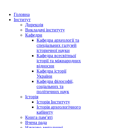
Головна
Інститут
Дирекція
Викладачі інституту
Кафедри
Кафедра археології та
спеціальних галузей
історичної науки
Кафедра всесвітньої
історії та міжнародних
відносин
Кафедра історії
України
Кафедра філософії,
соціальних та
політичних наук
Історія
Історія Інституту
Історія археологічного
кабінету
Книга памʼяті
Вчена рада
Науково-методичні