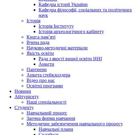
Кафедра історії України
Кафедра філософії, соціальних та політичних
наук
Історія
Історія Інституту
Історія археологічного кабінету
Книга памʼяті
Вчена рада
Науково-методичні матеріали
Якість освіти
Рада з якості вищої освіти ННІ
Анкети
Партнери
Анкета стейкхолдера
Відео про нас
Освітні програми
Hовини
Абітурієнту
Наші спеціальності
Студенту
Навчальний процес
Заочна форма навчання
Методичне забезпечення навчального процесу
Навчальні плани
Силабуси