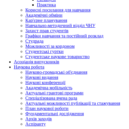
Практика
Корисні посилання для навчання
Академічні обміни
Кар'єрне планування
Навчально-методичний відділ ЧНУ
Захист прав студентів
Графіки навчання та постійний розклад
Студрада
Можливості за кордоном
Студентські гуртки
Студентське наукове товариство
Асоціація випускників
Наукова робота
Науково-громадські об'єднання
Наукові видання
Наукові конференції
Академічна мобільність
Актуальні грантові програми
Спеціалізована вчена рада
Актуальні можливості публікації та стажування
План наукової роботи
Фундаментальні дослідження
Архів заходів
Аспіранту