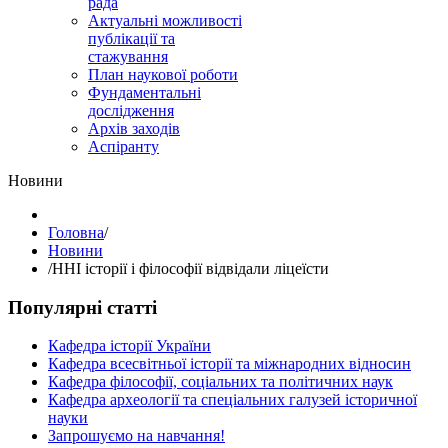
рада
Актуальні можливості
публікації та
стажування
План наукової роботи
Фундаментальні
дослідження
Архів заходів
Аспіранту
Hовини
Головна
/
Hовини
/
ННІ історії і філософії відвідали ліцеїсти
Популярні статті
Кафедра історії України
Кафедра всесвітньої історії та міжнародних відносин
Кафедра філософії, соціальних та політичних наук
Кафедра археології та спеціальних галузей історичної
науки
Запрошуємо на навчання!