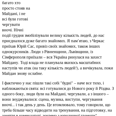
багато хто
просто стояв на
Майдані, і не
всі були готові
чергувати
вночі. Нічні
події грудня змобілізували велику кількість людей, до нас
приєдналося дуже багато знайомих. Я пам’ятаю, з Черкас
приїхав Юрій Сас, привіз своїх знайомих, також інших
однокурсників. Люди з Рівненщини, Львівщини, із
Сімферополя приїхали – вся Україна ринулася на захист
Майдану. Тоді влада не планувала якихось масштабних
наступів чи атак (на таку кількість людей!), а вичікувала, поки
Майдан знову ослабне.
І фактично у нас пішли такі собі "будні" – наче все тихо, і
наближаються свята: всі готувалися до Нового року й Різдва. З
одного боку, люди були на Майдані, чергували, а з іншого –
вони знуджувалися: сцена, музика, виступи, чергування
вночі... і так день у день. Це втомлювало, тому говорили, що
треба більше часу відводити на тренування, на підготовку, на
заняття в комендатурі, зокрема з юридичної грамоти".