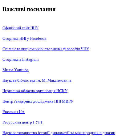
Важливі посилання
Офіційний сайт ЧНУ
Сторінка ННІ у Facebook
Спільнота випускників істориків і філософів ЧНУ
Сторінка в Instagram
Ми на Youtube
Наукова бібліотека ім. М. Максимовича
Черкаська обласна організація НCКУ
Центр ґендерних досліджень ННІ МВІФ
Erasmus+UA
Ресурсний центр ГУРТ
Наукове товариство історії дипломатії та міжнародних відносин