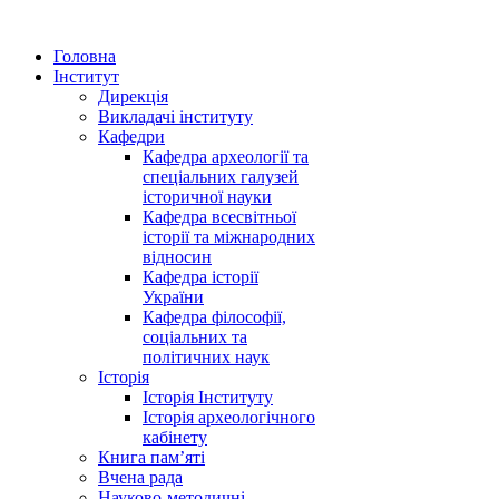
Головна
Інститут
Дирекція
Викладачі інституту
Кафедри
Кафедра археології та
спеціальних галузей
історичної науки
Кафедра всесвітньої
історії та міжнародних
відносин
Кафедра історії
України
Кафедра філософії,
соціальних та
політичних наук
Історія
Історія Інституту
Історія археологічного
кабінету
Книга памʼяті
Вчена рада
Науково-методичні