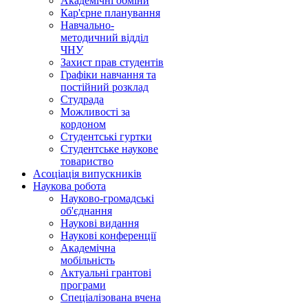
Академічні обміни
Кар'єрне планування
Навчально-
методичний відділ
ЧНУ
Захист прав студентів
Графіки навчання та
постійний розклад
Студрада
Можливості за
кордоном
Студентські гуртки
Студентське наукове
товариство
Асоціація випускників
Наукова робота
Науково-громадські
об'єднання
Наукові видання
Наукові конференції
Академічна
мобільність
Актуальні грантові
програми
Спеціалізована вчена