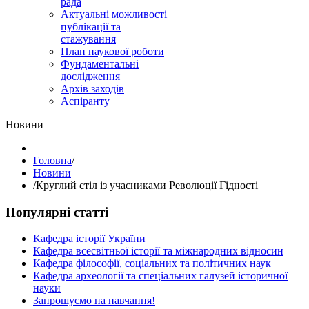
рада
Актуальні можливості
публікації та
стажування
План наукової роботи
Фундаментальні
дослідження
Архів заходів
Аспіранту
Hовини
Головна
/
Hовини
/
Круглий стіл із учасниками Революції Гідності
Популярні статті
Кафедра історії України
Кафедра всесвітньої історії та міжнародних відносин
Кафедра філософії, соціальних та політичних наук
Кафедра археології та спеціальних галузей історичної
науки
Запрошуємо на навчання!