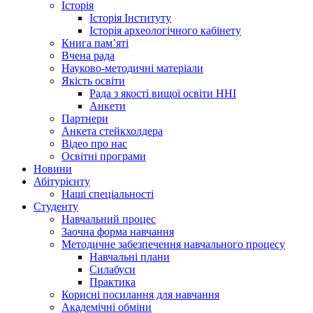
Історія
Історія Інституту
Історія археологічного кабінету
Книга памʼяті
Вчена рада
Науково-методичні матеріали
Якість освіти
Рада з якості вищої освіти ННІ
Анкети
Партнери
Анкета стейкхолдера
Відео про нас
Освітні програми
Hовини
Абітурієнту
Наші спеціальності
Студенту
Навчальний процес
Заочна форма навчання
Методичне забезпечення навчального процесу
Навчальні плани
Силабуси
Практика
Корисні посилання для навчання
Академічні обміни