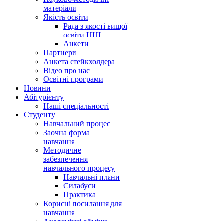
матеріали
Якість освіти
Рада з якості вищої
освіти ННІ
Анкети
Партнери
Анкета стейкхолдера
Відео про нас
Освітні програми
Hовини
Абітурієнту
Наші спеціальності
Студенту
Навчальний процес
Заочна форма
навчання
Методичне
забезпечення
навчального процесу
Навчальні плани
Силабуси
Практика
Корисні посилання для
навчання