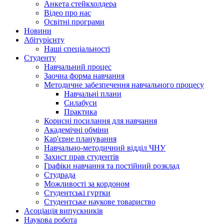
Анкета стейкхолдера
Відео про нас
Освітні програми
Hовини
Абітурієнту
Наші спеціальності
Студенту
Навчальний процес
Заочна форма навчання
Методичне забезпечення навчального процесу
Навчальні плани
Силабуси
Практика
Корисні посилання для навчання
Академічні обміни
Кар'єрне планування
Навчально-методичний відділ ЧНУ
Захист прав студентів
Графіки навчання та постійний розклад
Студрада
Можливості за кордоном
Студентські гуртки
Студентське наукове товариство
Асоціація випускників
Наукова робота