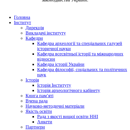
Головна
Інститут
Дирекція
Викладачі інституту
Кафедри
Кафедра археології та спеціальних галузей
історичної науки
Кафедра всесвітньої історії та міжнародних
відносин
Кафедра історії України
Кафедра філософії, соціальних та політичних
наук
Історія
Історія Інституту
Історія археологічного кабінету
Книга памʼяті
Вчена рада
Науково-методичні матеріали
Якість освіти
Рада з якості вищої освіти ННІ
Анкети
Партнери