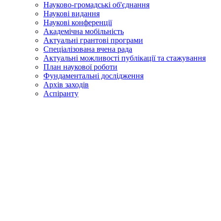
Науково-громадські об'єднання
Наукові видання
Наукові конференції
Академічна мобільність
Актуальні грантові програми
Спеціалізована вчена рада
Актуальні можливості публікації та стажування
План наукової роботи
Фундаментальні дослідження
Архів заходів
Аспіранту