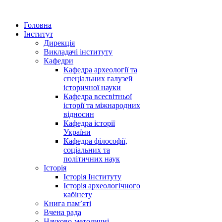
Головна
Інститут
Дирекція
Викладачі інституту
Кафедри
Кафедра археології та
спеціальних галузей
історичної науки
Кафедра всесвітньої
історії та міжнародних
відносин
Кафедра історії
України
Кафедра філософії,
соціальних та
політичних наук
Історія
Історія Інституту
Історія археологічного
кабінету
Книга памʼяті
Вчена рада
Науково-методичні