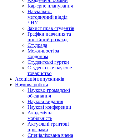
Академічні обміни
Кар'єрне планування
Навчально-
методичний відділ
ЧНУ
Захист прав студентів
Графіки навчання та
постійний розклад
Студрада
Можливості за
кордоном
Студентські гуртки
Студентське наукове
товариство
Асоціація випускників
Наукова робота
Науково-громадські
об'єднання
Наукові видання
Наукові конференції
Академічна
мобільність
Актуальні грантові
програми
Спеціалізована вчена