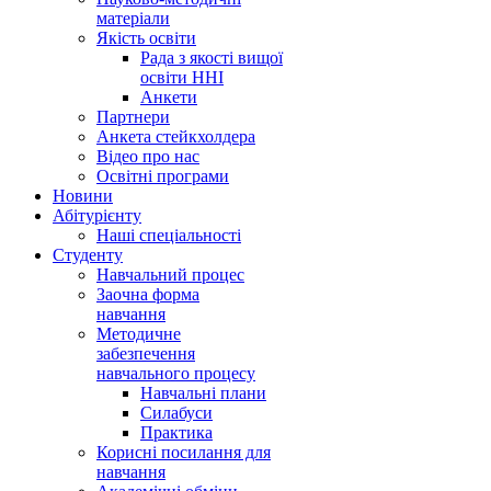
матеріали
Якість освіти
Рада з якості вищої
освіти ННІ
Анкети
Партнери
Анкета стейкхолдера
Відео про нас
Освітні програми
Hовини
Абітурієнту
Наші спеціальності
Студенту
Навчальний процес
Заочна форма
навчання
Методичне
забезпечення
навчального процесу
Навчальні плани
Силабуси
Практика
Корисні посилання для
навчання