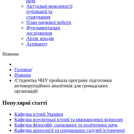
рада
Актуальні можливості
публікації та
стажування
План наукової роботи
Фундаментальні
дослідження
Архів заходів
Аспіранту
Hовини
Головна
/
Hовини
/
Студентка ЧНУ пройшла програму підготовки
антикорупційних аналітиків для громадських
організацій
Популярні статті
Кафедра історії України
Кафедра всесвітньої історії та міжнародних відносин
Кафедра філософії, соціальних та політичних наук
Кафедра археології та спеціальних галузей історичної