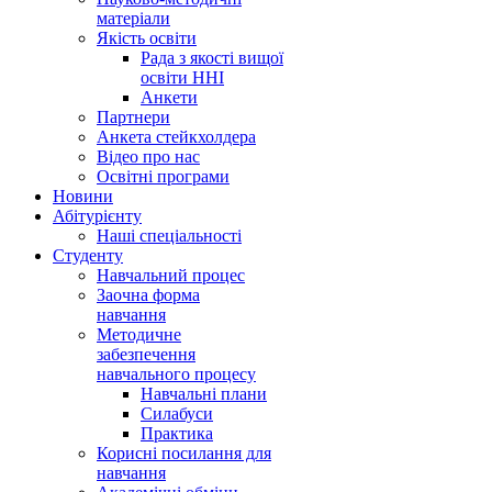
матеріали
Якість освіти
Рада з якості вищої
освіти ННІ
Анкети
Партнери
Анкета стейкхолдера
Відео про нас
Освітні програми
Hовини
Абітурієнту
Наші спеціальності
Студенту
Навчальний процес
Заочна форма
навчання
Методичне
забезпечення
навчального процесу
Навчальні плани
Силабуси
Практика
Корисні посилання для
навчання