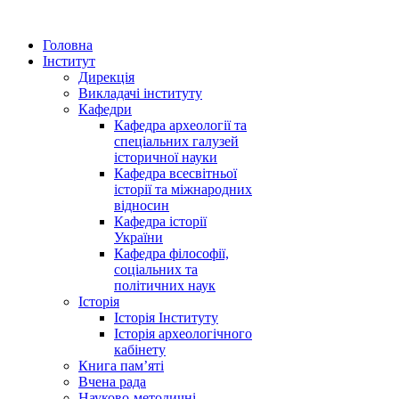
Головна
Інститут
Дирекція
Викладачі інституту
Кафедри
Кафедра археології та
спеціальних галузей
історичної науки
Кафедра всесвітньої
історії та міжнародних
відносин
Кафедра історії
України
Кафедра філософії,
соціальних та
політичних наук
Історія
Історія Інституту
Історія археологічного
кабінету
Книга памʼяті
Вчена рада
Науково-методичні