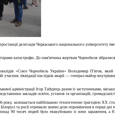
ктростанції делегація Черкаського національного університету ім
торами катастрофи. До пам'ятника жертвам Чорнобиля зібралися р
 інвалідів «Союз Чорнобиль України» Володимир П'ятов, який 
й учасник ліквідації наслідків аварії — генерал-майор внутрішн
ькової адміністрації Ігор Табурець разом із заступниками, місь
едставники закладів освіти, установ та організацій, громадськіст
986 року, залишається найбільшою техногенною трагедією XX сто
 Білорусі та росії отримали значні дози опромінення в перші дні
понад 90 тисяч людей було евакуйовано із зони зараження, а 8