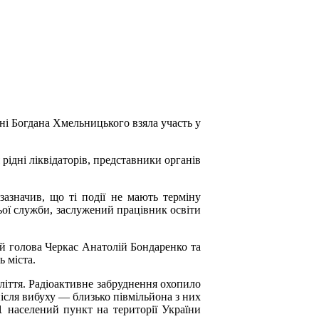
ені Богдана Хмельницького взяла участь у
ідні ліквідаторів, представники органів
зазначив, що ті події не мають терміну
ьої служби, заслужений працівник освіти
кий голова Черкас Анатолій Бондаренко та
ь міста.
ліття. Радіоактивне забруднення охопило
 після вибуху — близько півмільйона з них
1 населений пункт на території України