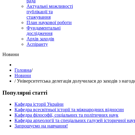
рада
Актуальні можливості
публікації та
стажування
План наукової роботи
Фундаментальні
дослідження
Архів заходів
Аспіранту
Hовини
Головна
/
Hовини
/
Університетська делегація долучилася до заходів з нагоди
Популярні статті
Кафедра історії України
Кафедра всесвітньої історії та міжнародних відносин
Кафедра філософії, соціальних та політичних наук
Кафедра археології та спеціальних галузей історичної нау
Запрошуємо на навчання!