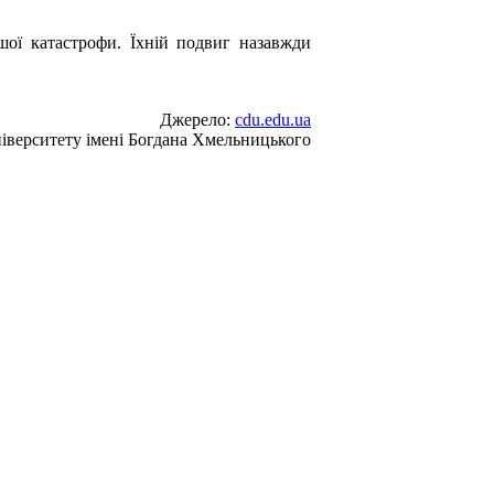
ішої катастрофи. Їхній подвиг назавжди
Джерело:
cdu.edu.ua
іверситету імені Богдана Хмельницького