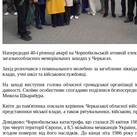
Напередодні 40-ї річниці аварії на Чорнобильській атомній еле
загальнообласних меморіальних заходах у Черкасах.
Захід розпочався з поминального молебню за загиблими ліквіда
влади, учні шкіл та військовослужбовці.
На заході виступив голова обласної громадської організації
давності. Своїми особистими спогадами поділився безпосередні
Микола Шкарабура.
Квіти до пам'ятника поклали керівник Черкаської обласної війс
представники міської влади, а також рятувальники, військові, пр
Довідково: Чорнобильська катастрофа, що сталася 26 квітня 1
три чверті території Європи, а 8,5 мільйона мешканців України,
згодом померли від його наслідків. До кінця літа 1986 року 