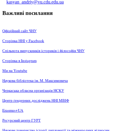
kasyan_andriy@vu.cdu.edu.ua
Важливі посилання
Офіційний сайт ЧНУ
Сторінка ННІ у Facebook
Спільнота випускників істориків і філософів ЧНУ
Сторінка в Instagram
Ми на Youtube
Наукова бібліотека ім. М. Максимовича
Черкаська обласна організація НCКУ
Центр ґендерних досліджень ННІ МВІФ
Erasmus+UA
Ресурсний центр ГУРТ
Наукове товариство історії дипломатії та міжнародних відносин