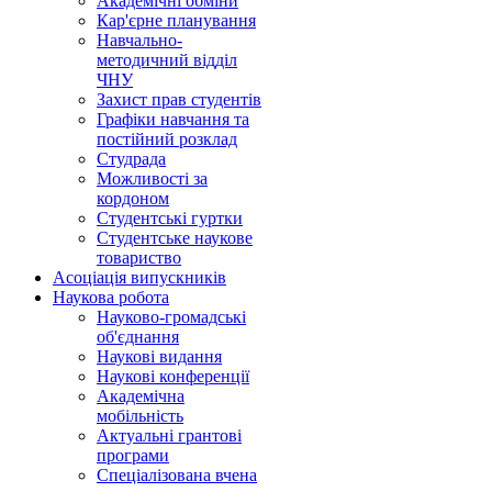
Академічні обміни
Кар'єрне планування
Навчально-
методичний відділ
ЧНУ
Захист прав студентів
Графіки навчання та
постійний розклад
Студрада
Можливості за
кордоном
Студентські гуртки
Студентське наукове
товариство
Асоціація випускників
Наукова робота
Науково-громадські
об'єднання
Наукові видання
Наукові конференції
Академічна
мобільність
Актуальні грантові
програми
Спеціалізована вчена