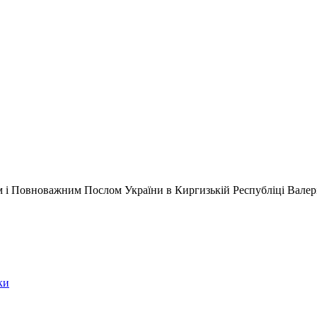
м і Повноважним Послом України в Киргизькій Республіці Вале
ки