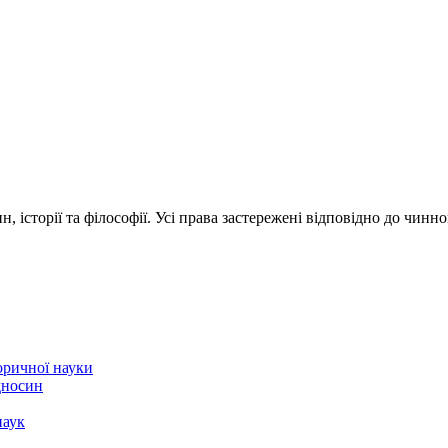
 історії та філософії. Усі права застережені відповідно до чинн
торичної науки
ідносин
наук