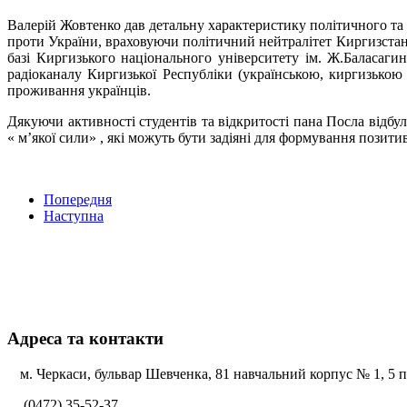
Валерій Жовтенко дав детальну характеристику політичного та 
проти України, враховуючи політичний нейтралітет Киргизстану
базі Киргизького національного університету ім. Ж.Баласаг
радіоканалу Киргизької Республіки (українською, киргизькою 
проживання українців.
Дякуючи активності студентів та відкритості пана Посла відбу
« м’якої сили» , які можуть бути задіяні для формування позит
Попередня
Наступна
Адреса та контакти
м. Черкаси, бульвар Шевченка, 81 навчальний корпус № 1, 5 по
(0472) 35-52-37