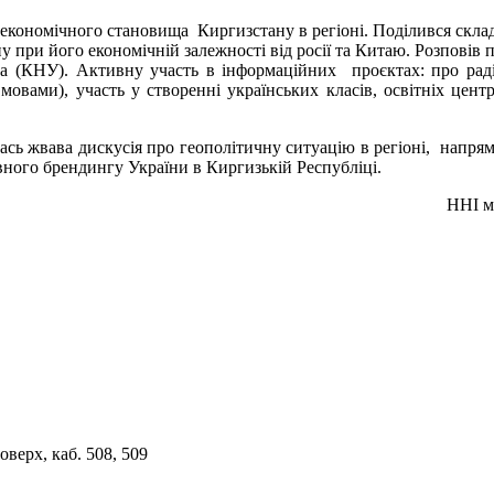
економічного становища Киргизстану в регіоні. Поділився склад
 при його економічній залежності від росії та Китаю. Розповів 
ина (КНУ). Активну участь в інформаційних проєктах: про рад
мовами), участь у створенні українських класів, освітніх цент
лась жвава дискусія про геополітичну ситуацію в регіоні, напря
ивного брендингу України в Киргизькій Республіці.
ННІ мі
верх, каб. 508, 509