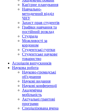
Академічні обміни
Кар'єрне планування
Навчально-
методичний відділ
ЧНУ
Захист прав студентів
Графіки навчання та
постійний розклад
Студрада
Можливості за
кордоном
Студентські гуртки
Студентське наукове
товариство
Асоціація випускників
Наукова робота
Науково-громадські
об'єднання
Наукові видання
Наукові конференції
Академічна
мобільність
Актуальні грантові
програми
Спеціалізована вчена