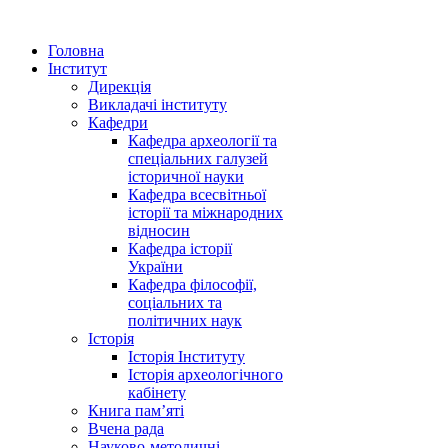
Головна
Інститут
Дирекція
Викладачі інституту
Кафедри
Кафедра археології та
спеціальних галузей
історичної науки
Кафедра всесвітньої
історії та міжнародних
відносин
Кафедра історії
України
Кафедра філософії,
соціальних та
політичних наук
Історія
Історія Інституту
Історія археологічного
кабінету
Книга памʼяті
Вчена рада
Науково-методичні