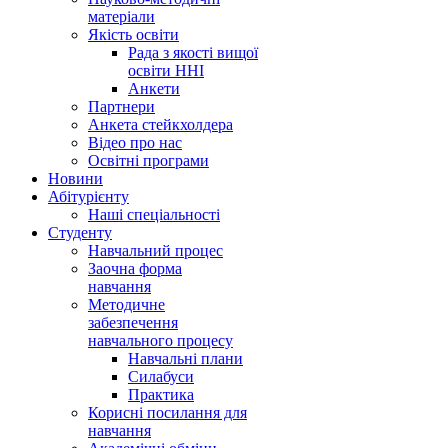
матеріали
Якість освіти
Рада з якості вищої
освіти ННІ
Анкети
Партнери
Анкета стейкхолдера
Відео про нас
Освітні програми
Hовини
Абітурієнту
Наші спеціальності
Студенту
Навчальний процес
Заочна форма
навчання
Методичне
забезпечення
навчального процесу
Навчальні плани
Силабуси
Практика
Корисні посилання для
навчання