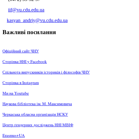
iif@vu.cdu.edu.ua
kasyan_andriy@vu.cdu.edu.ua
Важливі посилання
Офіційний сайт ЧНУ
Сторінка ННІ у Facebook
Спільнота випускників істориків і філософів ЧНУ
Сторінка в Instagram
Ми на Youtube
Наукова бібліотека ім. М. Максимовича
Черкаська обласна організація НCКУ
Центр ґендерних досліджень ННІ МВІФ
Erasmus+UA