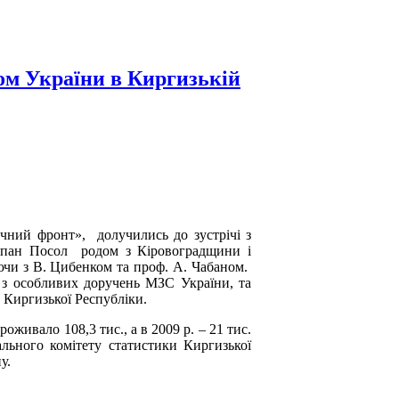
ом України в Киргизькій
чний фронт», долучились до зустрічі з
 пан Посол родом з Кіровоградщини і
ючи з В. Цибенком та проф. А. Чабаном.
м з особливих доручень МЗС України, та
 Киргизької Республіки.
оживало 108,3 тис., а в 2009 р. – 21 тис.
ального комітету статистики Киргизької
у.