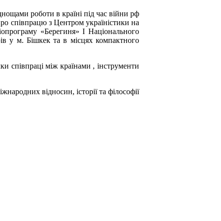
нощами роботи в країні під час війни рф
про співпрацю з Центром україністики на
іопрограму «Берегиня» І Національного
рів у м. Бішкек та в місцях компактного
мки співпраці між країнами , інструменти
жнародних відносин, історії та філософії