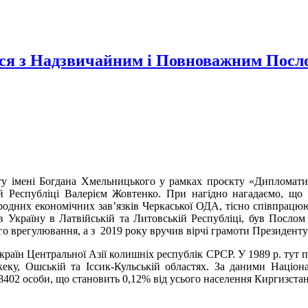
ся з Надзвичайним і Повноважним Посл
ету імені Богдана Хмельницького у рамках проєкту «Дипломати
 Республіці Валерієм Жовтенко. При нагідно нагадаємо, що
родних економічних зав’язків Черкаської ОДА, тісно співпрацю
в Україну в Латвійській та Литовській Республіці, був Посло
о врегулювання, а з 2019 року вручив вірчі грамоти Президенту
країн Центральної Азії колишніх республік СРСР. У 1989 р. тут пр
кеку, Ошській та Іссик-Кульській областях. За даними Націон
а 8402 особи, що становить 0,12% від усього населення Киргизстан