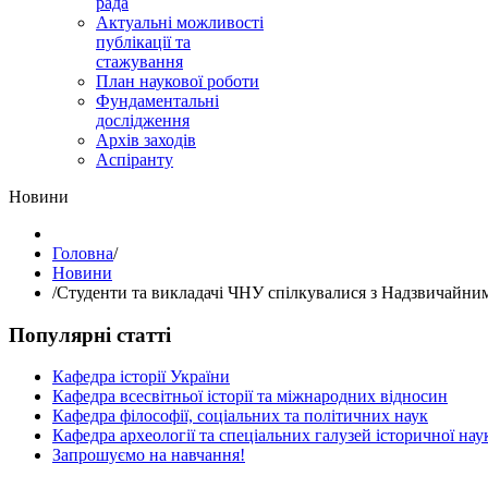
рада
Актуальні можливості
публікації та
стажування
План наукової роботи
Фундаментальні
дослідження
Архів заходів
Аспіранту
Hовини
Головна
/
Hовини
/
Студенти та викладачі ЧНУ спілкувалися з Надзвичайни
Популярні статті
Кафедра історії України
Кафедра всесвітньої історії та міжнародних відносин
Кафедра філософії, соціальних та політичних наук
Кафедра археології та спеціальних галузей історичної нау
Запрошуємо на навчання!