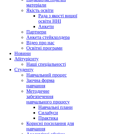
матеріали
Якість освіти
Рада з якості вищої
освіти ННІ
Анкети
Партнери
Анкета стейкхолдера
Відео про нас
Освітні програми
Hовини
Абітурієнту
Наші спеціальності
Студенту
Навчальний процес
Заочна форма
навчання
Методичне
забезпечення
навчального процесу
Навчальні плани
Силабуси
Практика
Корисні посилання для
навчання