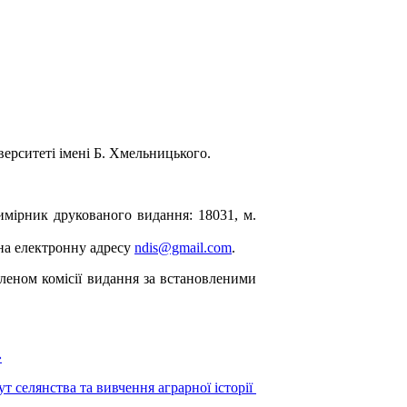
верситеті імені Б. Хмельницького.
римірник друкованого видання: 18031, м.
 на електронну адресу
ndis@gmail.com
.
леном комісії видання за встановленими
»
т селянства та вивчення аграрної історії