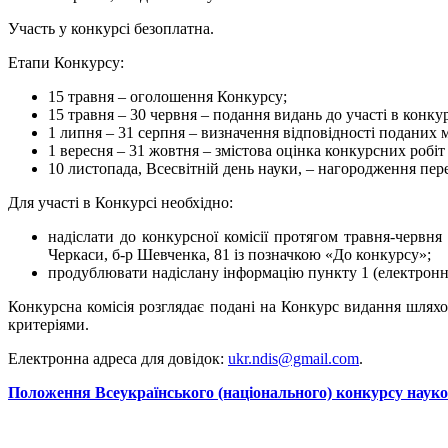
Участь у конкурсі безоплатна.
Етапи Конкурсу:
15 травня – оголошення Конкурсу;
15 травня – 30 червня – подання видань до участі в конкур
1 липня – 31 серпня – визначення відповідності поданих 
1 вересня – 31 жовтня – змістова оцінка конкурсних робіт
10 листопада, Всесвітній день науки, – нагородження пер
Для участі в Конкурсі необхідно:
надіслати до конкурсної комісії протягом травня-червня
Черкаси, б-р Шевченка, 81 із позначкою «До конкурсу»;
продублювати надіслану інформацію пункту 1 (електронну
Конкурсна комісія розглядає подані на Конкурс видання шлях
критеріями.
Електронна адреса для довідок:
ukr.ndis@gmail.com
.
Положення Всеукраїнського (національного) конкурсу науков