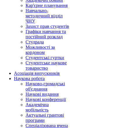
Академічні обміни
Кар'єрне планування
Навчально-
методичний відділ
ЧНУ
Захист прав студентів
Графіки навчання та
постійний розклад
Студрада
Можливості за
кордоном
Студентські гуртки
Студентське наукове
товариство
Асоціація випускників
Наукова робота
Науково-громадські
об'єднання
Наукові видання
Наукові конференції
Академічна
мобільність
Актуальні грантові
програми
Спеціалізована вчена