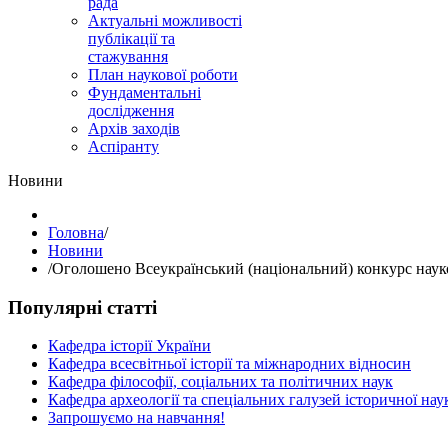
рада
Актуальні можливості
публікації та
стажування
План наукової роботи
Фундаментальні
дослідження
Архів заходів
Аспіранту
Hовини
Головна
/
Hовини
/
Оголошено Всеукраїнський (національний) конкурс науков
Популярні статті
Кафедра історії України
Кафедра всесвітньої історії та міжнародних відносин
Кафедра філософії, соціальних та політичних наук
Кафедра археології та спеціальних галузей історичної нау
Запрошуємо на навчання!