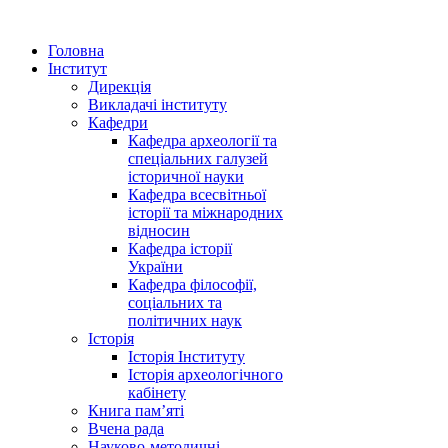
Головна
Інститут
Дирекція
Викладачі інституту
Кафедри
Кафедра археології та
спеціальних галузей
історичної науки
Кафедра всесвітньої
історії та міжнародних
відносин
Кафедра історії
України
Кафедра філософії,
соціальних та
політичних наук
Історія
Історія Інституту
Історія археологічного
кабінету
Книга памʼяті
Вчена рада
Науково-методичні