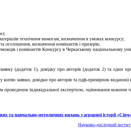
сі;
матеріалів технічним вимогам, визначеним в умовах конкурсу;
 та оголошення, визначення номінантів і призерів;
еможців і номінантів Конкурсу в Черкаському національному уні
 заявку (додаток 1), довідку про авторів (додаток 2) та один п
 копію заявки, довідки про авторів та пдф-примірник видання)
ом проведення індивідуальної експертизи, оцінювання кожним ч
их та навчально-методичних видань з аграрної історії «Сіяч
Науково-дослідний інститу