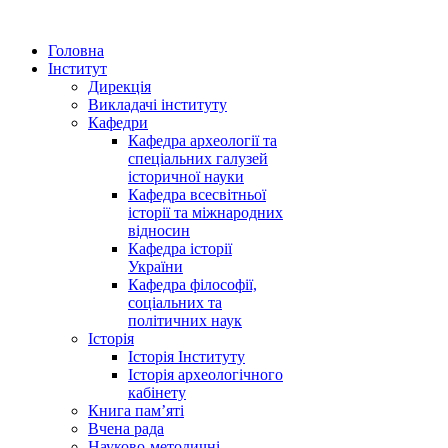
Головна
Інститут
Дирекція
Викладачі інституту
Кафедри
Кафедра археології та
спеціальних галузей
історичної науки
Кафедра всесвітньої
історії та міжнародних
відносин
Кафедра історії
України
Кафедра філософії,
соціальних та
політичних наук
Історія
Історія Інституту
Історія археологічного
кабінету
Книга памʼяті
Вчена рада
Науково-методичні