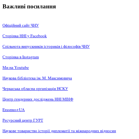
Важливі посилання
Офіційний сайт ЧНУ
Сторінка ННІ у Facebook
Спільнота випускників істориків і філософів ЧНУ
Сторінка в Instagram
Ми на Youtube
Наукова бібліотека ім. М. Максимовича
Черкаська обласна організація НCКУ
Центр ґендерних досліджень ННІ МВІФ
Erasmus+UA
Ресурсний центр ГУРТ
Наукове товариство історії дипломатії та міжнародних відносин