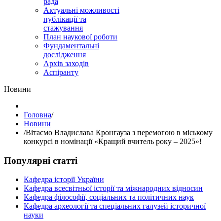
рада
Актуальні можливості
публікації та
стажування
План наукової роботи
Фундаментальні
дослідження
Архів заходів
Аспіранту
Hовини
Головна
/
Hовини
/
Вітаємо Владислава Кронгауза з перемогою в міському
конкурсі в номінації «Кращий вчитель року – 2025»!
Популярні статті
Кафедра історії України
Кафедра всесвітньої історії та міжнародних відносин
Кафедра філософії, соціальних та політичних наук
Кафедра археології та спеціальних галузей історичної
науки