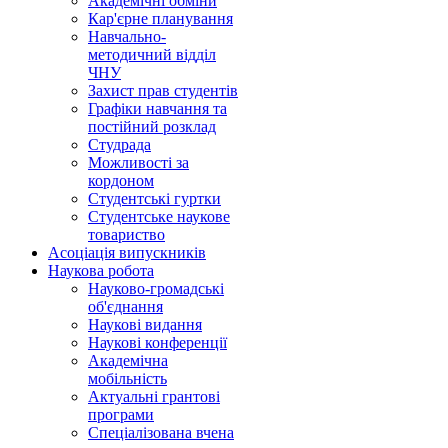
Академічні обміни
Кар'єрне планування
Навчально-
методичний відділ
ЧНУ
Захист прав студентів
Графіки навчання та
постійний розклад
Студрада
Можливості за
кордоном
Студентські гуртки
Студентське наукове
товариство
Асоціація випускників
Наукова робота
Науково-громадські
об'єднання
Наукові видання
Наукові конференції
Академічна
мобільність
Актуальні грантові
програми
Спеціалізована вчена