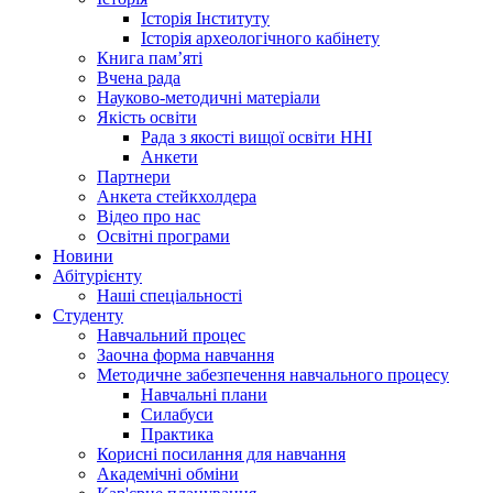
Історія Інституту
Історія археологічного кабінету
Книга памʼяті
Вчена рада
Науково-методичні матеріали
Якість освіти
Рада з якості вищої освіти ННІ
Анкети
Партнери
Анкета стейкхолдера
Відео про нас
Освітні програми
Hовини
Абітурієнту
Наші спеціальності
Студенту
Навчальний процес
Заочна форма навчання
Методичне забезпечення навчального процесу
Навчальні плани
Силабуси
Практика
Корисні посилання для навчання
Академічні обміни