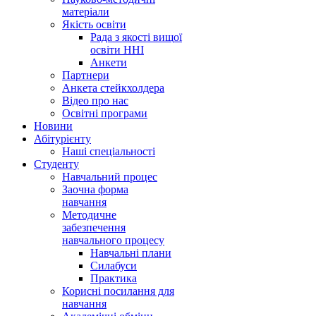
матеріали
Якість освіти
Рада з якості вищої
освіти ННІ
Анкети
Партнери
Анкета стейкхолдера
Відео про нас
Освітні програми
Hовини
Абітурієнту
Наші спеціальності
Студенту
Навчальний процес
Заочна форма
навчання
Методичне
забезпечення
навчального процесу
Навчальні плани
Силабуси
Практика
Корисні посилання для
навчання