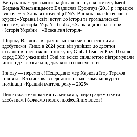
Випускник Черкаського національного університету імені
Богдана Хмельницького Владислав Кронгауз (2018 р.) працює
вчителем у Харківському ліцеї №3. Він викладає інтегровані
курси: «Україна і світ: вступ до історії та громадянської
освіти», «Історія: Україна і світ», «Харківщинознавство»,
«Історія України», «Всесвітня історія».
Щороку Владислав вражає нас своїми професійними
здобутками. Лише в 2024 році він увійшов до десятки
фіналістів престижного конкурсу Global Teacher Prize Ukraine
серед 3369 учасників! Тоді ми всією спільнотою підтримували
його під час загальнодержавного голосування.
І знову — перемога! Нещодавно мер Харкова Ігор Терехов
привітав Владислава з перемогою в міському конкурсі в
номінації «Кращий вчитель року – 2025».
Пишаємося нашими випускниками, щиро радіємо їхнім
здобуткам і бажаємо нових професійних висот!