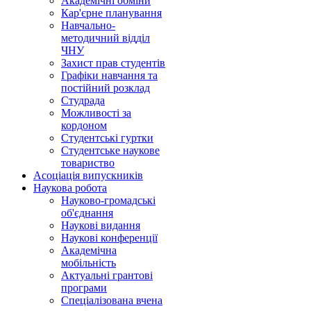
Академічні обміни
Кар'єрне планування
Навчально-
методичний відділ
ЧНУ
Захист прав студентів
Графіки навчання та
постійний розклад
Студрада
Можливості за
кордоном
Студентські гуртки
Студентське наукове
товариство
Асоціація випускників
Наукова робота
Науково-громадські
об'єднання
Наукові видання
Наукові конференції
Академічна
мобільність
Актуальні грантові
програми
Спеціалізована вчена