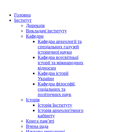
Головна
Інститут
Дирекція
Викладачі інституту
Кафедри
Кафедра археології та
спеціальних галузей
історичної науки
Кафедра всесвітньої
історії та міжнародних
відносин
Кафедра історії
України
Кафедра філософії,
соціальних та
політичних наук
Історія
Історія Інституту
Історія археологічного
кабінету
Книга памʼяті
Вчена рада
Науково-методичні