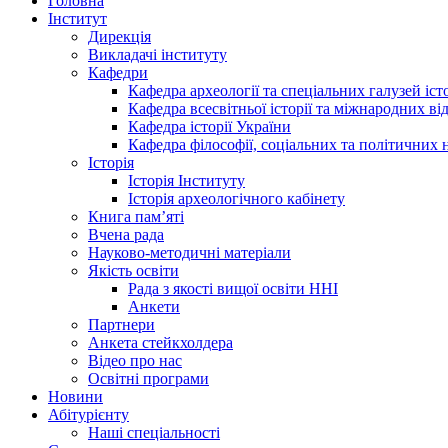
Головна
Інститут
Дирекція
Викладачі інституту
Кафедри
Кафедра археології та спеціальних галузей іс
Кафедра всесвітньої історії та міжнародних в
Кафедра історії України
Кафедра філософії, соціальних та політичних 
Історія
Історія Інституту
Історія археологічного кабінету
Книга памʼяті
Вчена рада
Науково-методичні матеріали
Якість освіти
Рада з якості вищої освіти ННІ
Анкети
Партнери
Анкета стейкхолдера
Відео про нас
Освітні програми
Hовини
Абітурієнту
Наші спеціальності