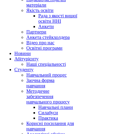
матеріали
Якість освіти
Рада з якості вищої
освіти ННІ
Анкети
Партнери
Анкета стейкхолдера
Відео про нас
Освітні програми
Hовини
Абітурієнту
Наші спеціальності
Студенту
Навчальний процес
Заочна форма
навчання
Методичне
забезпечення
навчального процесу
Навчальні плани
Силабуси
Практика
Корисні посилання для
навчання