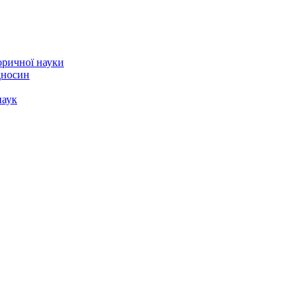
торичної науки
ідносин
наук