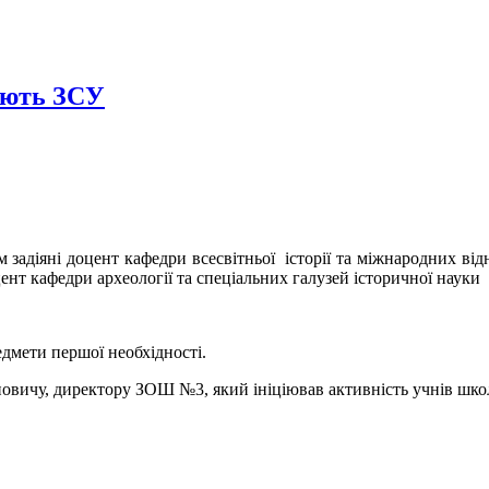
ають ЗСУ
м задіяні доцент кафедри всесвітньої історії та міжнародних в
цент кафедри археології та спеціальних галузей історичної наук
едмети першої необхідності.
новичу, директору ЗОШ №3, який ініціював активність учнів шко