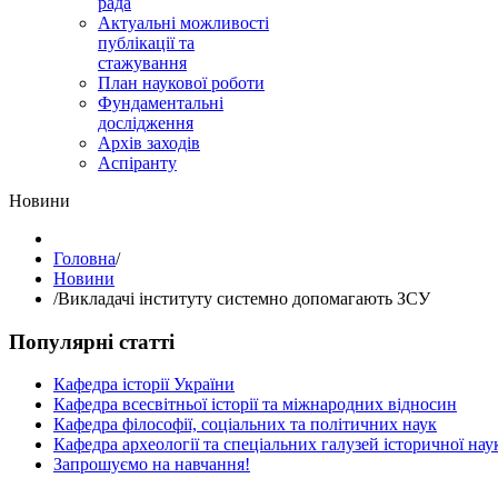
рада
Актуальні можливості
публікації та
стажування
План наукової роботи
Фундаментальні
дослідження
Архів заходів
Аспіранту
Hовини
Головна
/
Hовини
/
Викладачі інституту системно допомагають ЗСУ
Популярні статті
Кафедра історії України
Кафедра всесвітньої історії та міжнародних відносин
Кафедра філософії, соціальних та політичних наук
Кафедра археології та спеціальних галузей історичної нау
Запрошуємо на навчання!