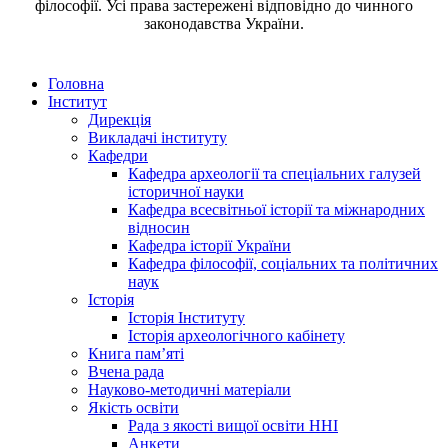
філософії. Усі права застережені відповідно до чинного
законодавства України.
Головна
Інститут
Дирекція
Викладачі інституту
Кафедри
Кафедра археології та спеціальних галузей
історичної науки
Кафедра всесвітньої історії та міжнародних
відносин
Кафедра історії України
Кафедра філософії, соціальних та політичних
наук
Історія
Історія Інституту
Історія археологічного кабінету
Книга памʼяті
Вчена рада
Науково-методичні матеріали
Якість освіти
Рада з якості вищої освіти ННІ
Анкети