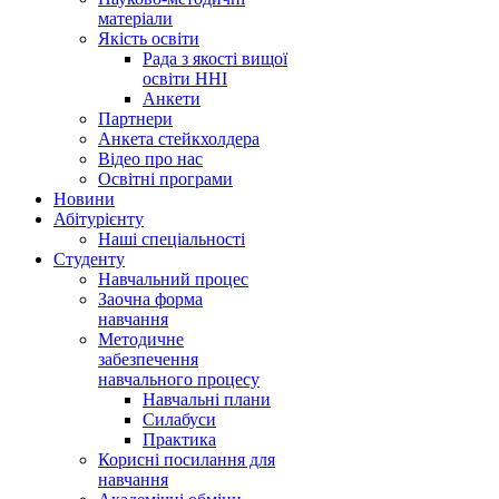
матеріали
Якість освіти
Рада з якості вищої
освіти ННІ
Анкети
Партнери
Анкета стейкхолдера
Відео про нас
Освітні програми
Hовини
Абітурієнту
Наші спеціальності
Студенту
Навчальний процес
Заочна форма
навчання
Методичне
забезпечення
навчального процесу
Навчальні плани
Силабуси
Практика
Корисні посилання для
навчання