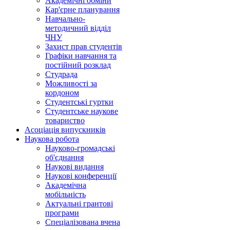
Академічні обміни
Кар'єрне планування
Навчально-
методичний відділ
ЧНУ
Захист прав студентів
Графіки навчання та
постійний розклад
Студрада
Можливості за
кордоном
Студентські гуртки
Студентське наукове
товариство
Асоціація випускників
Наукова робота
Науково-громадські
об'єднання
Наукові видання
Наукові конференції
Академічна
мобільність
Актуальні грантові
програми
Спеціалізована вчена