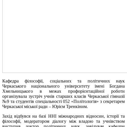
Кафедра філософії, соціальних та політичних наук
Черкаського національного університету імені Богдана
Хмельницького в межах профорієнтаційної роботи
організувала зустріч учнів старших класів Черкаської гімназії
№9 та студентів спеціальності 052 «Політологія» з секретарем
Черкаської міської ради – Юрієм Тренкіним.
Захід відбувся на базі ННІ міжнародних відносин, історії та
філософії, модератором діалогу між владою та учнівством
виступив доктор політичних наук, завідувач кафедри