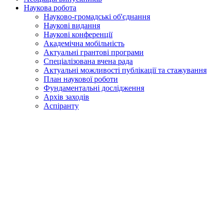
Наукова робота
Науково-громадські об'єднання
Наукові видання
Наукові конференції
Академічна мобільність
Актуальні грантові програми
Спеціалізована вчена рада
Актуальні можливості публікації та стажування
План наукової роботи
Фундаментальні дослідження
Архів заходів
Аспіранту