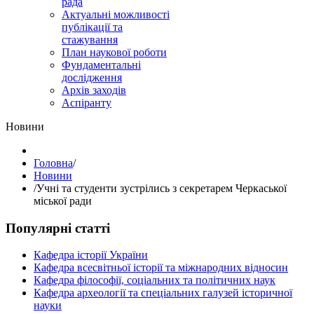
рада
Актуальні можливості
публікації та
стажування
План наукової роботи
Фундаментальні
дослідження
Архів заходів
Аспіранту
Hовини
Головна
/
Hовини
/
Учні та студенти зустрілись з секретарем Черкаської
міської ради
Популярні статті
Кафедра історії України
Кафедра всесвітньої історії та міжнародних відносин
Кафедра філософії, соціальних та політичних наук
Кафедра археології та спеціальних галузей історичної
науки