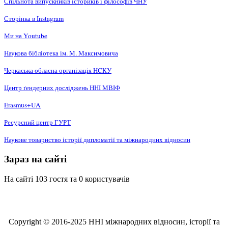
Спільнота випускників істориків і філософів ЧНУ
Сторінка в Instagram
Ми на Youtube
Наукова бібліотека ім. М. Максимовича
Черкаська обласна організація НCКУ
Центр ґендерних досліджень ННІ МВІФ
Erasmus+UA
Ресурсний центр ГУРТ
Наукове товариство історії дипломатії та міжнародних відносин
Зараз на сайті
На сайті 103 гостя та 0 користувачів
Copyright © 2016-2025 ННІ міжнародних відносин, історії та