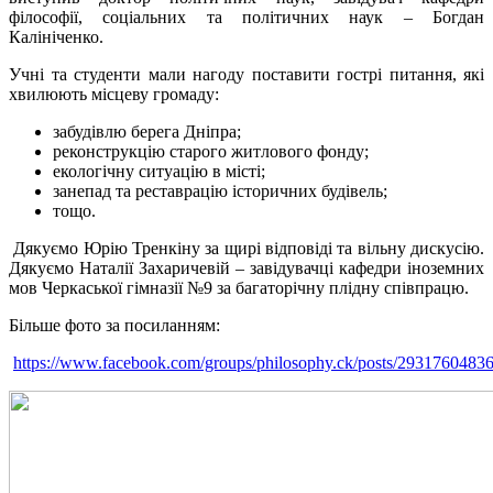
філософії, соціальних та політичних наук – Богдан
Калініченко.
Учні та студенти мали нагоду поставити гострі питання, які
хвилюють місцеву громаду:
забудівлю берега Дніпра;
реконструкцію старого житлового фонду;
екологічну ситуацію в місті;
занепад та реставрацію історичних будівель;
тощо.
Дякуємо Юрію Тренкіну за щирі відповіді та вільну дискусію.
Дякуємо Наталії Захаричевій – завідувачці кафедри іноземних
мов Черкаської гімназії №9 за багаторічну плідну
співпрацю.
Більше фото за посиланням:
https://www.facebook.com/groups/philosophy.ck/posts/2931760483