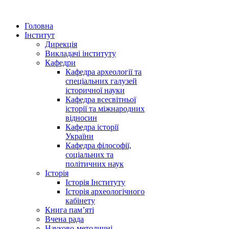
Головна
Інститут
Дирекція
Викладачі інституту
Кафедри
Кафедра археології та
спеціальних галузей
історичної науки
Кафедра всесвітньої
історії та міжнародних
відносин
Кафедра історії
України
Кафедра філософії,
соціальних та
політичних наук
Історія
Історія Інституту
Історія археологічного
кабінету
Книга памʼяті
Вчена рада
Науково-методичні