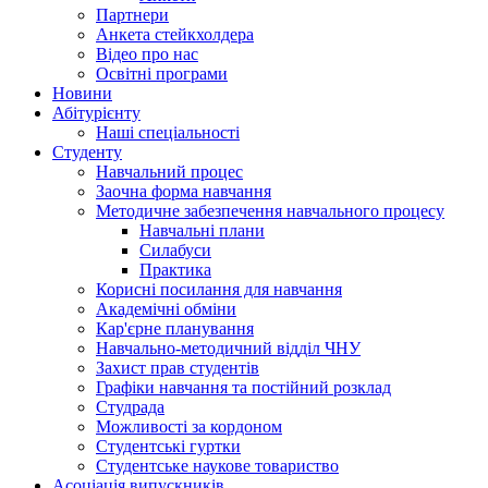
Партнери
Анкета стейкхолдера
Відео про нас
Освітні програми
Hовини
Абітурієнту
Наші спеціальності
Студенту
Навчальний процес
Заочна форма навчання
Методичне забезпечення навчального процесу
Навчальні плани
Силабуси
Практика
Корисні посилання для навчання
Академічні обміни
Кар'єрне планування
Навчально-методичний відділ ЧНУ
Захист прав студентів
Графіки навчання та постійний розклад
Студрада
Можливості за кордоном
Студентські гуртки
Студентське наукове товариство
Асоціація випускників