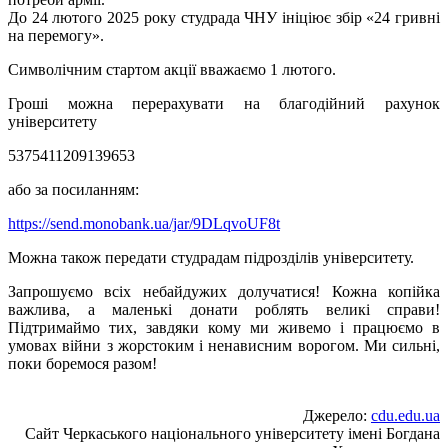
До 24 лютого 2025 року студрада ЧНУ ініціює збір «24 гривні
на перемогу».
Символічним стартом акції вважаємо 1 лютого.
Гроші можна перерахувати на благодійний рахунок
університету
5375411209139653
або за посиланням:
https://send.monobank.ua/jar/9DLqvoUF8t
Можна також передати студрадам підрозділів університету.
Запрошуємо всіх небайдужих долучатися! Кожна копійка
важлива, а маленькі
донати
роблять великі справи!
Підтримаймо тих, завдяки кому ми живемо і працюємо в
умовах війни з жорстоким і ненависним ворогом. Ми сильні,
поки боремося разом!
Джерело:
cdu.edu.ua
Сайт Черкаського національного університету імені Богдана