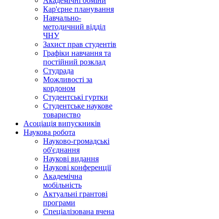
Академічні обміни
Кар'єрне планування
Навчально-
методичний відділ
ЧНУ
Захист прав студентів
Графіки навчання та
постійний розклад
Студрада
Можливості за
кордоном
Студентські гуртки
Студентське наукове
товариство
Асоціація випускників
Наукова робота
Науково-громадські
об'єднання
Наукові видання
Наукові конференції
Академічна
мобільність
Актуальні грантові
програми
Спеціалізована вчена