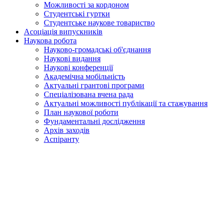
Можливості за кордоном
Студентські гуртки
Студентське наукове товариство
Асоціація випускників
Наукова робота
Науково-громадські об'єднання
Наукові видання
Наукові конференції
Академічна мобільність
Актуальні грантові програми
Спеціалізована вчена рада
Актуальні можливості публікації та стажування
План наукової роботи
Фундаментальні дослідження
Архів заходів
Аспіранту