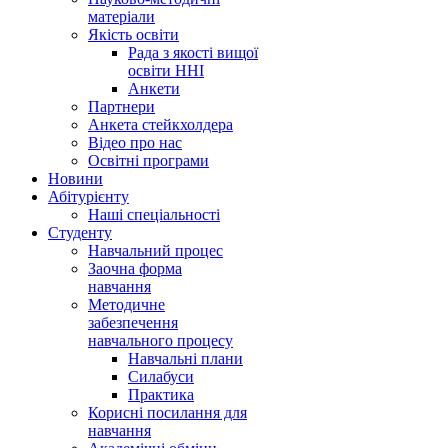
матеріали
Якість освіти
Рада з якості вищої
освіти ННІ
Анкети
Партнери
Анкета стейкхолдера
Відео про нас
Освітні програми
Hовини
Абітурієнту
Наші спеціальності
Студенту
Навчальний процес
Заочна форма
навчання
Методичне
забезпечення
навчального процесу
Навчальні плани
Силабуси
Практика
Корисні посилання для
навчання