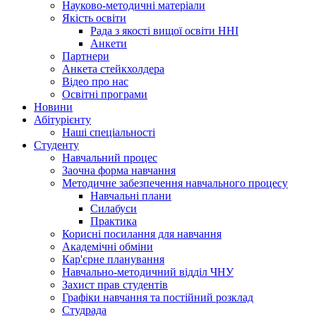
Науково-методичні матеріали
Якість освіти
Рада з якості вищої освіти ННІ
Анкети
Партнери
Анкета стейкхолдера
Відео про нас
Освітні програми
Hовини
Абітурієнту
Наші спеціальності
Студенту
Навчальний процес
Заочна форма навчання
Методичне забезпечення навчального процесу
Навчальні плани
Силабуси
Практика
Корисні посилання для навчання
Академічні обміни
Кар'єрне планування
Навчально-методичний відділ ЧНУ
Захист прав студентів
Графіки навчання та постійний розклад
Студрада