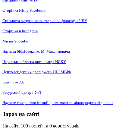
Офіційний сайт ЧНУ
Сторінка ННІ у Facebook
Спільнота випускників істориків і філософів ЧНУ
Сторінка в Instagram
Ми на Youtube
Наукова бібліотека ім. М. Максимовича
Черкаська обласна організація НCКУ
Центр ґендерних досліджень ННІ МВІФ
Erasmus+UA
Ресурсний центр ГУРТ
Наукове товариство історії дипломатії та міжнародних відносин
Зараз на сайті
На сайті 109 гостей та 0 користувачів