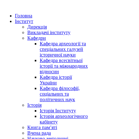
Головна
Інститут
Дирекція
Викладачі інституту
Кафедри
Кафедра археології та
спеціальних галузей
історичної науки
Кафедра всесвітньої
історії та міжнародних
відносин
Кафедра історії
України
Кафедра філософії,
соціальних та
політичних наук
Історія
Історія Інституту
Історія археологічного
кабінету
Книга памʼяті
Вчена рада
Науково-методичні