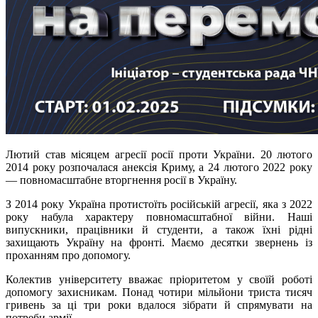
Лютий став місяцем агресії
росії
проти України. 20 лютого
2014 року розпочалася анексія Криму, а 24 лютого 2022 року
— повномасштабне вторгнення
росії
в Україну.
З 2014 року Україна протистоїть російській агресії, яка з 2022
року набула характеру повномасштабної війни. Наші
випускники, працівники й студенти, а також їхні рідні
захищають Україну на фронті. Маємо десятки звернень із
проханням про допомогу.
Колектив університету вважає пріоритетом у своїй роботі
допомогу захисникам. Понад чотири мільйони триста тисяч
гривень за ці три роки вдалося зібрати й спрямувати на
потреби армії.