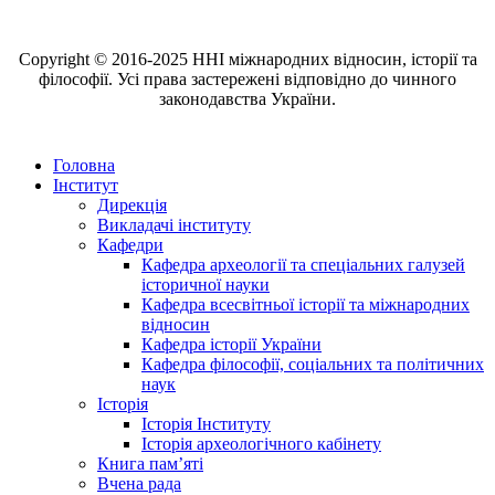
Copyright © 2016-2025 ННІ міжнародних відносин, історії та
філософії. Усі права застережені відповідно до чинного
законодавства України.
Головна
Інститут
Дирекція
Викладачі інституту
Кафедри
Кафедра археології та спеціальних галузей
історичної науки
Кафедра всесвітньої історії та міжнародних
відносин
Кафедра історії України
Кафедра філософії, соціальних та політичних
наук
Історія
Історія Інституту
Історія археологічного кабінету
Книга памʼяті
Вчена рада