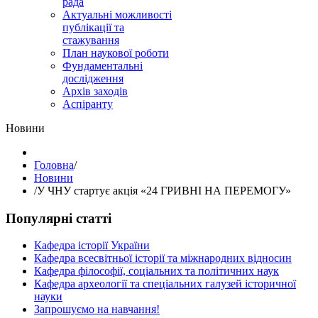
рада
Актуальні можливості
публікації та
стажування
План наукової роботи
Фундаментальні
дослідження
Архів заходів
Аспіранту
Hовини
Головна
/
Hовини
/
У ЧНУ стартує акція «24 ГРИВНІ НА ПЕРЕМОГУ»
Популярні статті
Кафедра історії України
Кафедра всесвітньої історії та міжнародних відносин
Кафедра філософії, соціальних та політичних наук
Кафедра археології та спеціальних галузей історичної
науки
Запрошуємо на навчання!