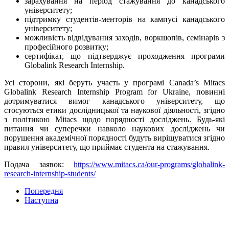
зарахування на період стажування до канадського
університету;
підтримку студентів-менторів на кампусі канадського
університету;
можливість відвідування заходів, воркшопів, семінарів з
професійного розвитку;
сертифікат, що підтверджує проходження програми
Globalink Research Internship.
Усі сторони, які беруть участь у програмі Canada’s Mitacs
Globalink Research Internship Program for Ukraine, повинні
дотримуватися вимог канадського університету, що
стосуються етики дослідницької та наукової діяльності, згідно
з політикою Mitacs щодо порядності досліджень. Будь-які
питання чи суперечки навколо наукових досліджень чи
порушення академічної порядності будуть вирішуватися згідно
правил університету, що приймає студента на стажування.
Подача заявок:
https://www.mitacs.ca/our-programs/globalink-
research-internship-students/
Попередня
Наступна