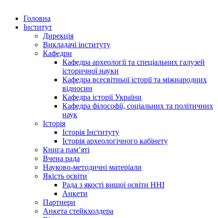
Головна
Інститут
Дирекція
Викладачі інституту
Кафедри
Кафедра археології та спеціальних галузей
історичної науки
Кафедра всесвітньої історії та міжнародних
відносин
Кафедра історії України
Кафедра філософії, соціальних та політичних
наук
Історія
Історія Інституту
Історія археологічного кабінету
Книга памʼяті
Вчена рада
Науково-методичні матеріали
Якість освіти
Рада з якості вищої освіти ННІ
Анкети
Партнери
Анкета стейкхолдера