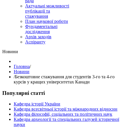
рада
Актуальні можливості
публікації та
стажування
План наукової роботи
Фундаментальні
дослідження
Архів заходів
Аспіранту
Hовини
Головна
/
Hовини
/
Безкоштовне стажування для студентів 3-го та 4-го
курсів у кращих університетах Канади
Популярні статті
Кафедра історії України
Кафедра всесвітньої історії та міжнародних відносин
Кафедра філософії, соціальних та політичних наук
Кафедра археології та спеціальних галузей історичної
науки