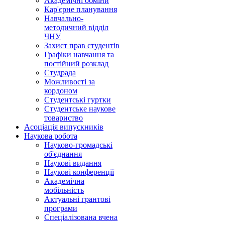
Академічні обміни
Кар'єрне планування
Навчально-
методичний відділ
ЧНУ
Захист прав студентів
Графіки навчання та
постійний розклад
Студрада
Можливості за
кордоном
Студентські гуртки
Студентське наукове
товариство
Асоціація випускників
Наукова робота
Науково-громадські
об'єднання
Наукові видання
Наукові конференції
Академічна
мобільність
Актуальні грантові
програми
Спеціалізована вчена