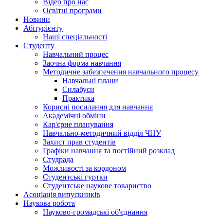
Відео про нас
Освітні програми
Hовини
Абітурієнту
Наші спеціальності
Студенту
Навчальний процес
Заочна форма навчання
Методичне забезпечення навчального процесу
Навчальні плани
Силабуси
Практика
Корисні посилання для навчання
Академічні обміни
Кар'єрне планування
Навчально-методичний відділ ЧНУ
Захист прав студентів
Графіки навчання та постійний розклад
Студрада
Можливості за кордоном
Студентські гуртки
Студентське наукове товариство
Асоціація випускників
Наукова робота
Науково-громадські об'єднання