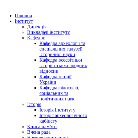
Головна
Інститут
Дирекція
Викладачі інституту
Кафедри
Кафедра археології та
спеціальних галузей
історичної науки
Кафедра всесвітньої
історії та міжнародних
відносин
Кафедра історії
України
Кафедра філософії,
соціальних та
політичних наук
Історія
Історія Інституту
Історія археологічного
кабінету
Книга памʼяті
Вчена рада
Науково-методичні