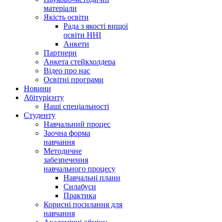
матеріали
Якість освіти
Рада з якості вищої
освіти ННІ
Анкети
Партнери
Анкета стейкхолдера
Відео про нас
Освітні програми
Hовини
Абітурієнту
Наші спеціальності
Студенту
Навчальний процес
Заочна форма
навчання
Методичне
забезпечення
навчального процесу
Навчальні плани
Силабуси
Практика
Корисні посилання для
навчання