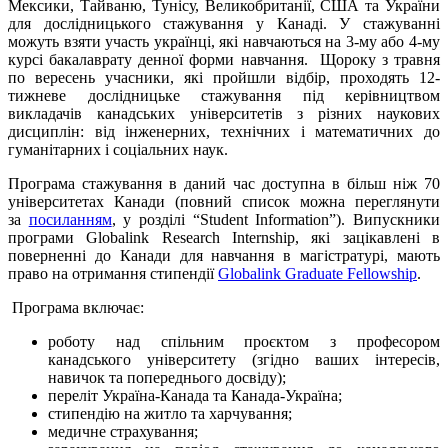
Мексики, Тайваню, Тунісу, Великобританії, США та України
для дослідницького стажування у Канаді. У стажуванні
можуть взяти участь українці, які навчаються на 3-му або 4-му
курсі бакалаврату денної форми навчання. Щороку з травня
по вересень учасники, які пройшли відбір, проходять 12-
тижневе дослідницьке стажування під керівництвом
викладачів канадських університетів з різних наукових
дисциплін: від інженерних, технічних і математичних до
гуманітарних і соціальних наук.
Програма стажування в даний час доступна в більш ніж 70
університетах Канади (повний список можна переглянути
за
посиланням
, у розділі “Student Information”). Випускники
програми Globalink Research Internship, які зацікавлені в
поверненні до Канади для навчання в магістратурі, мають
право на отримання стипендії
Globalink Graduate Fellowship
.
Програма включає:
роботу над спільним проєктом з професором
канадського університету (згідно ваших інтересів,
навичок та попереднього досвіду);
переліт Україна-Канада та Канада-Україна;
стипендію на житло та харчування;
медичне страхування;