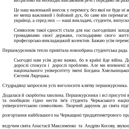
витратимо на необхідні військовим речі і передамо їм разо
Це наш маленький внесок у перемогу, без якої не буде ні ж
не менш важливий і бойовий дух, бо саме він перемагає у
українці, а серед них — наші викладачі, студенти, випуск
Символом такої єдності стали для нас сьогоднішні заход
громадянами своєї держави, господарями свого жит
професорсько-викладацький колектив. Бажаю усім перемог
Першокурсників тепло привітала новообрана студентська рада.
Сьогодні нам усім дуже важко, бо в країні йде війна. 
дорослі спокуси і дорослі проблеми. Але ми впевнені: 
національного університету імені Богдана Хмельницьк
Євгенія Лядецька.
Студрадівці запросили усіх виголосити клятву першокурсника.
Додалася й скорботна хвилина. Першокурсники і всі присутні 
та пообіцяли гідно нести ім'я студента Черкаського нац
університетською символікою. Творчий дарунок до свята під
розгортання найбільшого на Черкащині тридцятиметрового пра
ведучим свята Анастасії Максименко та Андрію Косову, звуко