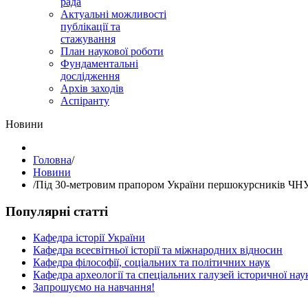
рада
Актуальні можливості
публікації та
стажування
План наукової роботи
Фундаментальні
дослідження
Архів заходів
Аспіранту
Hовини
Головна
/
Hовини
/
Під 30-метровим прапором України першокурсників ЧНУ
Популярні статті
Кафедра історії України
Кафедра всесвітньої історії та міжнародних відносин
Кафедра філософії, соціальних та політичних наук
Кафедра археології та спеціальних галузей історичної нау
Запрошуємо на навчання!