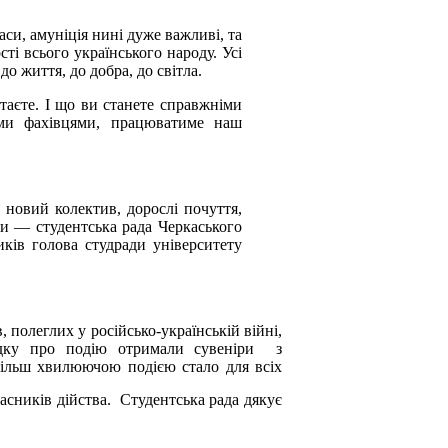
аси, амуніція нині дуже важливі, та
ті всього українського народу. Усі
о життя, до добра, до світла.
таєте. І що ви станете справжніми
ими фахівцями, працюватиме наш
 новий колектив, дорослі почуття,
ми — студентська рада Черкаського
ків голова студради університету
полеглих у російсько-українській війні,
гадку про подію отримали сувеніри з
йбільш хвилюючою подією стало для всіх
асників дійства.
Студентська рада дякує