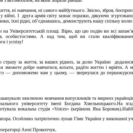
м з автомобілем, на який зібрали раніше.
иття, ні навчання, ні самого майбутнього. Звісно, зброя, боєприп
 війні. І друга армія світу зазнає поразки, дякуючи згуртованос
ники, їхні рідні, об’єднавшись, демонструють нашу спільну волю д
и на Університетській площі. Вірю, що цю подію ви всі запам’я
тя, особистостями. А над тим, щоб ви стали кваліфікован
и і успіху!
До страху за життя, за ваших рідних, за долю України додалися
ви зможете добре навчатися, кохати, радіти життю і мріяти. А 
ого — допоможемо вам у цьому, — звернулася до першокурсни
вшанували хвилиною мовчання випускників та мирних українців, 
іонального університету імені Богдана Хмельницького.На з
готувала вокальна студія «Voices» (керівник Яна Боровик).На
пора. Особливо патріотично лунав Гімн України у виконанні уч
операторці Анні Прокопчук.