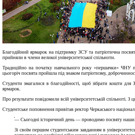
Благодійний ярмарок на підтримку ЗСУ та патріотична посвя
прийняли в члени великої університетської спільноти.
Традиційно на початку навчального року «першачки» ЧНУ п
цьогоріч посвята пройшла під знаком патріотизму, доброчинності
Студенти змагалися в благодійності, щоб зібрати кошти для
ярмарок.
Про результати повідомили всій університетській спільноті. З ц
Студентське поповнення привітав ректор Черкаського націона
֫— Сьогодні історичний день — проводимо посвяту наших 
Зі своїм першим студентським завданням в університет