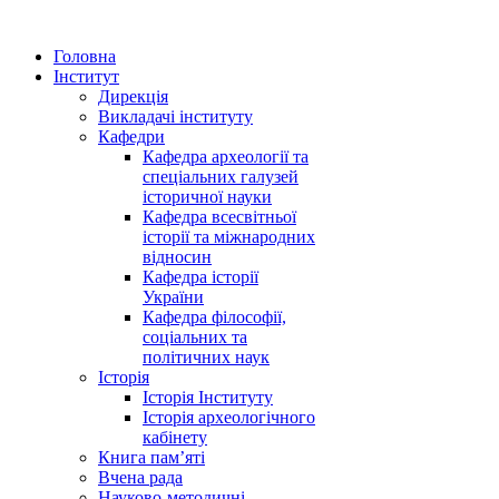
Головна
Інститут
Дирекція
Викладачі інституту
Кафедри
Кафедра археології та
спеціальних галузей
історичної науки
Кафедра всесвітньої
історії та міжнародних
відносин
Кафедра історії
України
Кафедра філософії,
соціальних та
політичних наук
Історія
Історія Інституту
Історія археологічного
кабінету
Книга памʼяті
Вчена рада
Науково-методичні