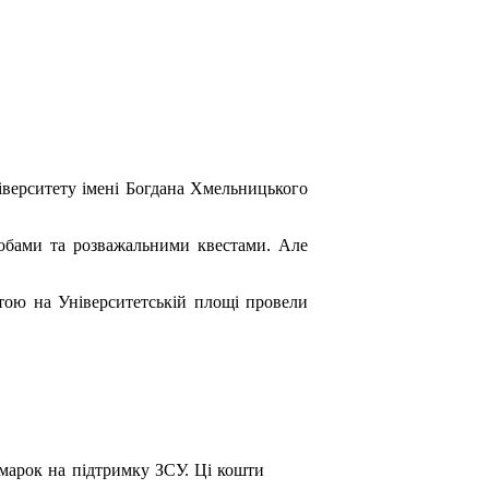
іверситету імені Богдана Хмельницького
обами та розважальними квестами. Але
етою на Університетській площі провели
марок на підтримку ЗСУ. Ці кошти