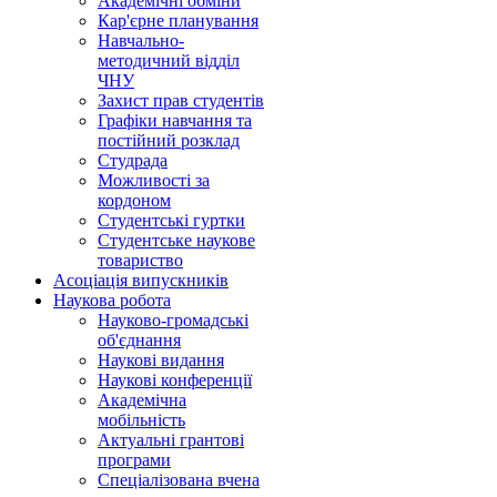
Академічні обміни
Кар'єрне планування
Навчально-
методичний відділ
ЧНУ
Захист прав студентів
Графіки навчання та
постійний розклад
Студрада
Можливості за
кордоном
Студентські гуртки
Студентське наукове
товариство
Асоціація випускників
Наукова робота
Науково-громадські
об'єднання
Наукові видання
Наукові конференції
Академічна
мобільність
Актуальні грантові
програми
Спеціалізована вчена