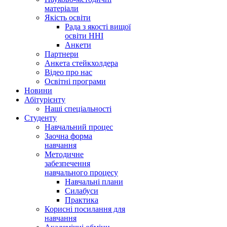
матеріали
Якість освіти
Рада з якості вищої
освіти ННІ
Анкети
Партнери
Анкета стейкхолдера
Відео про нас
Освітні програми
Hовини
Абітурієнту
Наші спеціальності
Студенту
Навчальний процес
Заочна форма
навчання
Методичне
забезпечення
навчального процесу
Навчальні плани
Силабуси
Практика
Корисні посилання для
навчання