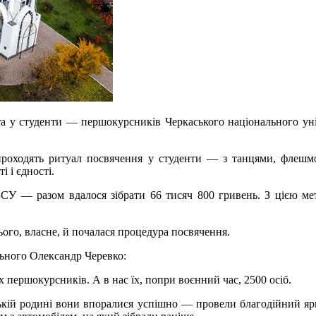
та у студенти — першокурсників Черкаського національного ун
роходять ритуал посвячення у студенти — з танцями, флешм
 і єдності.
 ЗСУ — разом вдалося зібрати 66 тисяч 800 гривень. З цією м
ього, власне, й почалася процедура посвячення.
льного Олександр Черевко:
першокурсників. А в нас їх, попри воєнний час, 2500 осіб.
ській родині вони впоралися успішно — провели благодійний яр