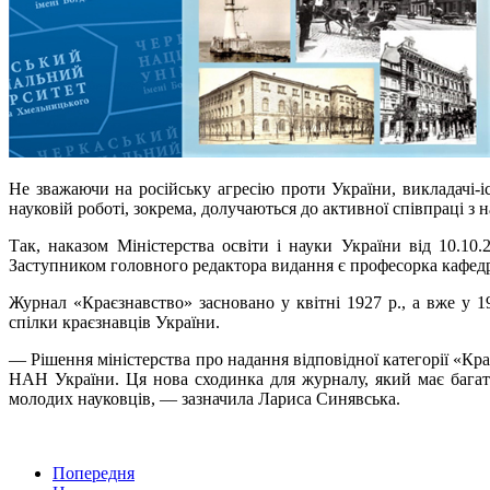
Не зважаючи на російську агресію проти України, викладачі-і
науковій роботі, зокрема, долучаються до активної співпраці 
Так, наказом Міністерства освіти і науки України від 10.1
Заступником головного редактора видання є професорка кафедри
Журнал «Краєзнавство» засновано у квітні 1927 р., а вже у 1
спілки краєзнавців України.
— Рішення міністерства про надання відповідної категорії «Крає
НАН України. Ця нова сходинка для журналу, який має багато
молодих науковців, — зазначила Лариса Синявська.
Попередня