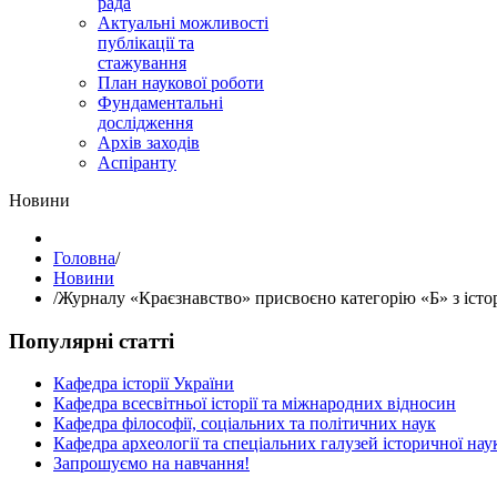
рада
Актуальні можливості
публікації та
стажування
План наукової роботи
Фундаментальні
дослідження
Архів заходів
Аспіранту
Hовини
Головна
/
Hовини
/
Журналу «Краєзнавство» присвоєно категорію «Б» з істо
Популярні статті
Кафедра історії України
Кафедра всесвітньої історії та міжнародних відносин
Кафедра філософії, соціальних та політичних наук
Кафедра археології та спеціальних галузей історичної нау
Запрошуємо на навчання!