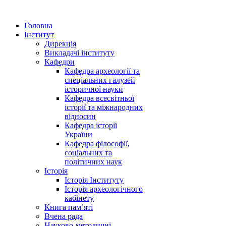
Головна
Інститут
Дирекція
Викладачі інституту
Кафедри
Кафедра археології та
спеціальних галузей
історичної науки
Кафедра всесвітньої
історії та міжнародних
відносин
Кафедра історії
України
Кафедра філософії,
соціальних та
політичних наук
Історія
Історія Інституту
Історія археологічного
кабінету
Книга памʼяті
Вчена рада
Науково-методичні