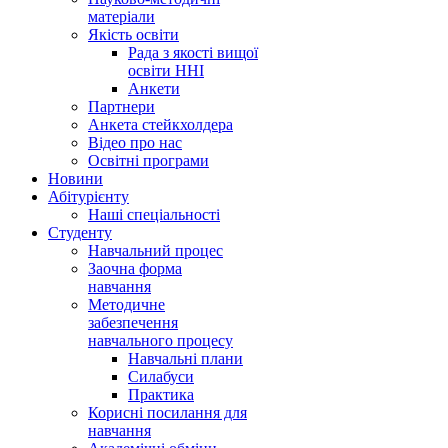
матеріали
Якість освіти
Рада з якості вищої
освіти ННІ
Анкети
Партнери
Анкета стейкхолдера
Відео про нас
Освітні програми
Hовини
Абітурієнту
Наші спеціальності
Студенту
Навчальний процес
Заочна форма
навчання
Методичне
забезпечення
навчального процесу
Навчальні плани
Силабуси
Практика
Корисні посилання для
навчання