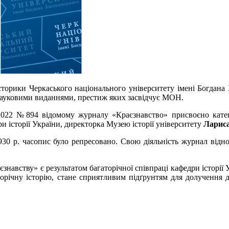
сторики Черкаського національного університету імені Богдана
з науковими виданнями, престиж яких засвідчує МОН.
0.2022 №894 відомому журналу «Краєзнавство» присвоєно катег
 історії України, директорка Музею історії університету
Лариса
930 р. часопис було репресовано. Свою діяльність журнал відно
знавству» є результатом багаторічної співпраці кафедри історії 
річну історію, стане сприятливим підґрунтям для долучення д