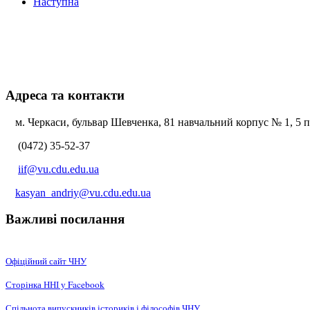
Наступна
Адреса та контакти
м. Черкаси, бульвар Шевченка, 81 навчальний корпус № 1, 5 по
(0472) 35-52-37
iif@vu.cdu.edu.ua
kasyan_andriy@vu.cdu.edu.ua
Важливі посилання
Офіційний сайт ЧНУ
Сторінка ННІ у Facebook
Спільнота випускників істориків і філософів ЧНУ