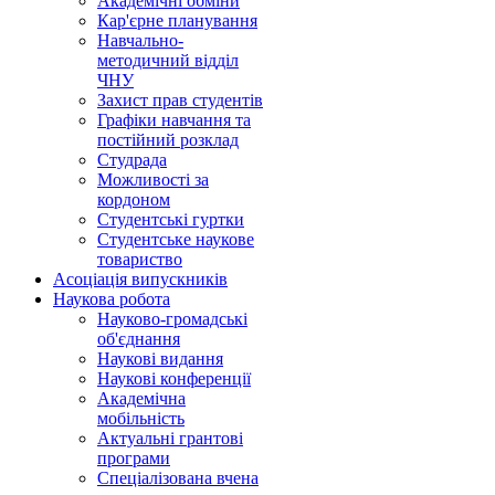
Академічні обміни
Кар'єрне планування
Навчально-
методичний відділ
ЧНУ
Захист прав студентів
Графіки навчання та
постійний розклад
Студрада
Можливості за
кордоном
Студентські гуртки
Студентське наукове
товариство
Асоціація випускників
Наукова робота
Науково-громадські
об'єднання
Наукові видання
Наукові конференції
Академічна
мобільність
Актуальні грантові
програми
Спеціалізована вчена