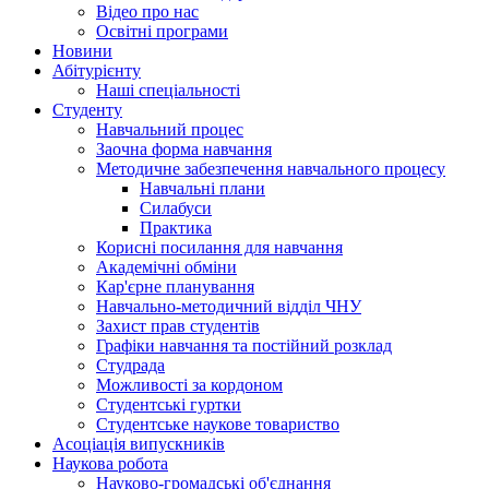
Відео про нас
Освітні програми
Hовини
Абітурієнту
Наші спеціальності
Студенту
Навчальний процес
Заочна форма навчання
Методичне забезпечення навчального процесу
Навчальні плани
Силабуси
Практика
Корисні посилання для навчання
Академічні обміни
Кар'єрне планування
Навчально-методичний відділ ЧНУ
Захист прав студентів
Графіки навчання та постійний розклад
Студрада
Можливості за кордоном
Студентські гуртки
Студентське наукове товариство
Асоціація випускників
Наукова робота
Науково-громадські об'єднання