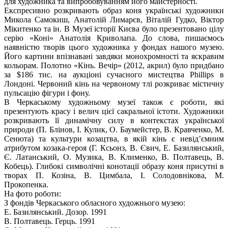
для художника та випробовуванням його майстерності.
Експресивно розкривають образ коня українські художники
Микола Самокиш, Анатолій Лимарєв, Віталій Гудко, Віктор
Мікитенко та ін. В Музеї історії Києва було презентовано цілу
серію «Коні» Анатолія Криволапа. До слова, пишаємось
наявністю творів цього художника у фондах нашого музею.
Його картини впізнавані завдяки монохромності та яскравим
кольорам. Полотно «Кінь. Вечір» (2012, акрил) було придбано
за $186 тис. на аукціоні сучасного мистецтва Phillips в
Лондоні. Червоний кінь на червоному тлі розкриває містичну
пульсацію фігури і фону.
В Черкаському художньому музеї також є роботи, які
презентують красу і велич цієї сакральної істоти. Художники
розкривають її динамічну силу в контекстах української
природи (П. Блінов, І. Кулик, О. Баумейстер, В. Кравченко, М.
Сенюта) та культури козацтва, в якій кінь є невід’ємним
атрибутом козака-героя (Г. Ксьонз, В. Євич, Е. Базилянський,
Є. Латанський, О. Музика, В. Клименко, В. Полтавець, В.
Кобець). Глибокі символічні конотації образу коня присутні в
творах П. Козіна, В. Цимбала, І. Солодовнікова, М.
Прокопенка.
На фото роботи:
З фондів Черкаського обласного художнього музею:
Е. Базилянський. Дозор. 1991
В. Полтавець. Герць. 1991