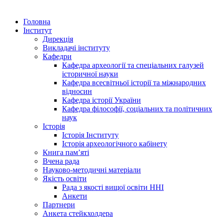
Головна
Інститут
Дирекція
Викладачі інституту
Кафедри
Кафедра археології та спеціальних галузей
історичної науки
Кафедра всесвітньої історії та міжнародних
відносин
Кафедра історії України
Кафедра філософії, соціальних та політичних
наук
Історія
Історія Інституту
Історія археологічного кабінету
Книга памʼяті
Вчена рада
Науково-методичні матеріали
Якість освіти
Рада з якості вищої освіти ННІ
Анкети
Партнери
Анкета стейкхолдера