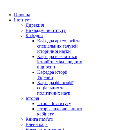
Головна
Інститут
Дирекція
Викладачі інституту
Кафедри
Кафедра археології та
спеціальних галузей
історичної науки
Кафедра всесвітньої
історії та міжнародних
відносин
Кафедра історії
України
Кафедра філософії,
соціальних та
політичних наук
Історія
Історія Інституту
Історія археологічного
кабінету
Книга памʼяті
Вчена рада
Науково-методичні