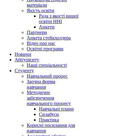
матеріали
Якість освіти
Рада з якості вищої
освіти ННІ
Анкети
Партнери
Анкета стейкхолдера
Відео про нас
Освітні програми
Hовини
Абітурієнту
Наші спеціальності
Студенту
Навчальний процес
Заочна форма
навчання
Методичне
забезпечення
навчального процесу
Навчальні плани
Силабуси
Практика
Корисні посилання для
навчання