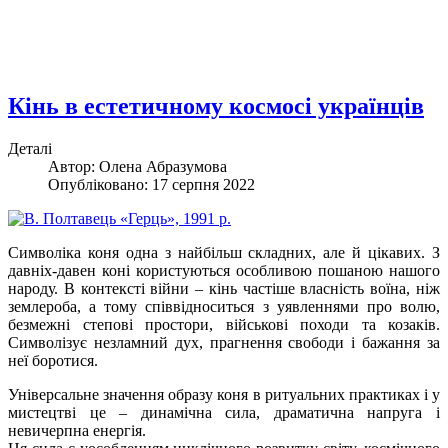
Кінь в естетичному космосі українців
Деталі
Автор: Олена Абразумова
Опубліковано: 17 серпня 2022
Символіка коня одна з найбільш складних, але й цікавих. З
давніх-давен коні користуються особливою пошаною нашого
народу. В контексті війни – кінь частіше власність воїна, ніж
землероба, а тому співвідноситься з уявленнями про волю,
безмежні степові простори, військові походи та козаків.
Символізує незламний дух, прагнення свободи і бажання за
неї боротися.
Універсальне значення образу коня в ритуальних практиках і у
мистецтві це – динамічна сила, драматична напруга і
невичерпна енергія.