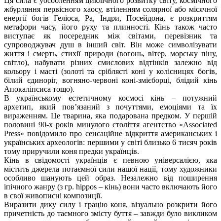
Ця сила є уособленням циклічного розвитку світу, космічного
жбурляння первісного хаосу, втіленням солярної або місячної
енергії богів Геліоса, Ра, Індри, Посейдона, є розкриттям
метафори часу, його руху та плинності. Кінь також часто
виступає як посередник між світами, перевізник та
супроводжувач душ в інший світ. Він може символізувати
життя і смерть, стихії природи (вогонь, вітер, морську піну,
світло), набувати різних смислових відтінків залежно від
кольору і масті (золоті та сріблясті коні у колісницях богів,
білий єдиноріг, вогняно-червоні коні-змієборці, блідий кінь
Апокаліпсиса тощо).
В українському естетичному космосі кінь – потужний
архетип, який пов’язаний з почуттями, емоціями та їх
вираженням. Це тварина, яка подарована предком. У першій
половині 90-х років минулого століття агентство «Associated
Press» повідомило про сенсаційне відкриття американських і
українських археологів: першими у світі близько 6 тисяч років
тому приручили коня предки українців.
Кінь в свідомості українців є певною універсалією, яка
містить джерела потаємної сили нашої нації, тому художники
особливо шанують цей образ. Незалежно від поширення
іпічного жанру (з гр. hippos – кінь) вони часто включають його
в свої живописні композиції.
Виразити дику силу і грацію коня, візуально розкрити його
причетність до таємного змісту буття – завжди було викликом