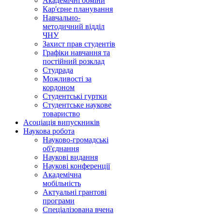
Академічні обміни
Кар'єрне планування
Навчально-
методичний відділ
ЧНУ
Захист прав студентів
Графіки навчання та
постійний розклад
Студрада
Можливості за
кордоном
Студентські гуртки
Студентське наукове
товариство
Асоціація випускників
Наукова робота
Науково-громадські
об'єднання
Наукові видання
Наукові конференції
Академічна
мобільність
Актуальні грантові
програми
Спеціалізована вчена