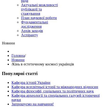
рада
Актуальні можливості
публікації та
стажування
План наукової роботи
Фундаментальні
дослідження
Архів заходів
Аспіранту
Hовини
Головна
/
Hовини
/
Кінь в естетичному космосі українців
Популярні статті
Кафедра історії України
Кафедра всесвітньої історії та міжнародних відносин
Кафедра філософії, соціальних та політичних наук
Кафедра археології та спеціальних галузей історичної
науки
Запрошуємо на навчання!