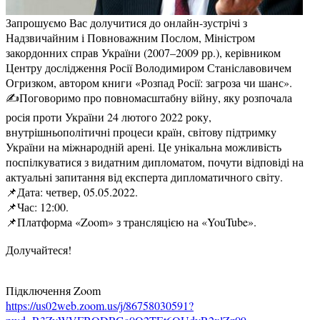
Запрошуємо Вас долучитися до онлайн-зустрічі з
Надзвичайним і Повноважним Послом, Міністром
закордонних справ України (2007–2009 рр.), керівником
Центру дослідження Росії Володимиром Станіславовичем
Огризком, автором книги «Розпад Росії: загроза чи шанс».
✍️Поговоримо про повномасштабну війну, яку розпочала
росія проти України 24 лютого 2022 року,
внутрішньополітичні процеси країн, світову підтримку
України на міжнародній арені. Це унікальна можливість
поспілкуватися з видатним дипломатом, почути відповіді на
актуальні запитання від експерта дипломатичного світу.
📌Дата: четвер, 05.05.2022.
📌Час:
12:00
.
📌Платформа «Zoom» з трансляцією на «YouTube».
Долучайтеся!
Підключення Zoom
https://us02web.zoom.us/j/86758030591?