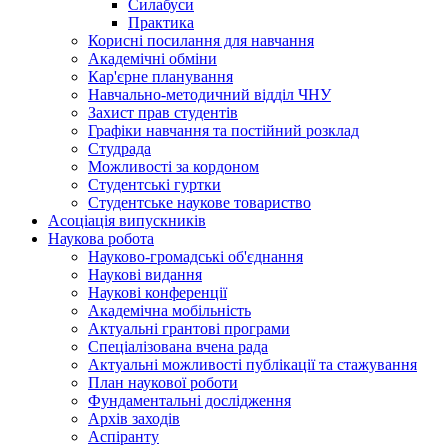
Силабуси
Практика
Корисні посилання для навчання
Академічні обміни
Кар'єрне планування
Навчально-методичний відділ ЧНУ
Захист прав студентів
Графіки навчання та постійний розклад
Студрада
Можливості за кордоном
Студентські гуртки
Студентське наукове товариство
Асоціація випускників
Наукова робота
Науково-громадські об'єднання
Наукові видання
Наукові конференції
Академічна мобільність
Актуальні грантові програми
Спеціалізована вчена рада
Актуальні можливості публікації та стажування
План наукової роботи
Фундаментальні дослідження
Архів заходів
Аспіранту