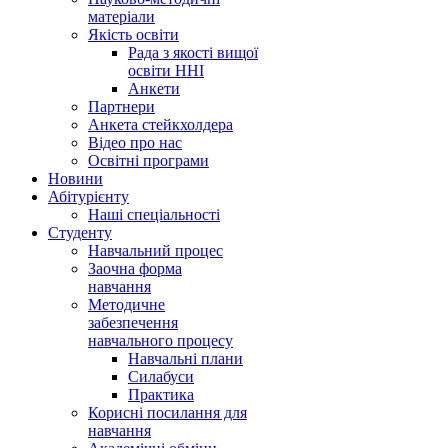
матеріали
Якість освіти
Рада з якості вищої
освіти ННІ
Анкети
Партнери
Анкета стейкхолдера
Відео про нас
Освітні програми
Hовини
Абітурієнту
Наші спеціальності
Студенту
Навчальний процес
Заочна форма
навчання
Методичне
забезпечення
навчального процесу
Навчальні плани
Силабуси
Практика
Корисні посилання для
навчання