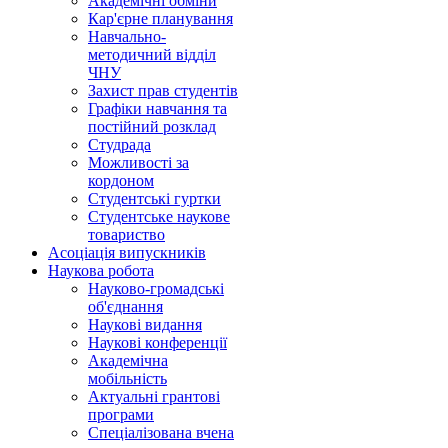
Академічні обміни
Кар'єрне планування
Навчально-
методичний відділ
ЧНУ
Захист прав студентів
Графіки навчання та
постійний розклад
Студрада
Можливості за
кордоном
Студентські гуртки
Студентське наукове
товариство
Асоціація випускників
Наукова робота
Науково-громадські
об'єднання
Наукові видання
Наукові конференції
Академічна
мобільність
Актуальні грантові
програми
Спеціалізована вчена