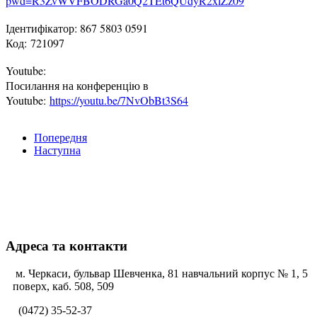
pwd=R3ZvWVFBODRGa0Q2TEt6QUdyR2xlZz09
Ідентифікатор: 867 5803 0591
Код: 721097
Youtube:
Посилання на конференцію в
Youtube:
https://youtu.be/7NvObBt3S64
Попередня
Наступна
Адреса та контакти
м. Черкаси, бульвар Шевченка, 81 навчальний корпус № 1, 5
поверх, каб. 508, 509
(0472) 35-52-37