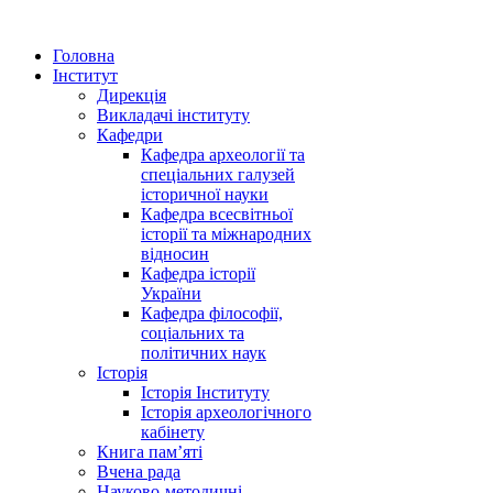
Головна
Інститут
Дирекція
Викладачі інституту
Кафедри
Кафедра археології та
спеціальних галузей
історичної науки
Кафедра всесвітньої
історії та міжнародних
відносин
Кафедра історії
України
Кафедра філософії,
соціальних та
політичних наук
Історія
Історія Інституту
Історія археологічного
кабінету
Книга памʼяті
Вчена рада
Науково-методичні