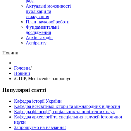
рада
Актуальні можливості
публікації та
стажування
План наукової роботи
Фундаментальні
дослідження
Архів заходів
Аспіранту
Hовини
Головна
/
Hовини
/
GDIP, Mediacenter запрошує
Популярні статті
Кафедра історії України
Кафедра всесвітньої історії та міжнародних відносин
Кафедра філософії, соціальних та політичних наук
Кафедра археології та спеціальних галузей історичної
науки
Запрошуємо на навчання!