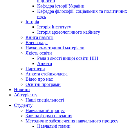
відносин
Кафедра історії України
Кафедра філософії, соціальних та політичних
наук
Історія
Історія Інституту
Історія археологічного кабінету
Книга памʼяті
Вчена рада
Науково-методичні матеріали
Якість освіти
Рада з якості вищої освіти ННІ
Анкети
Партнери
Анкета стейкхолдера
Відео про нас
Освітні програми
Hовини
Абітурієнту
Наші спеціальності
Студенту
Навчальний процес
Заочна форма навчання
Методичне забезпечення навчального процесу
Навчальні плани