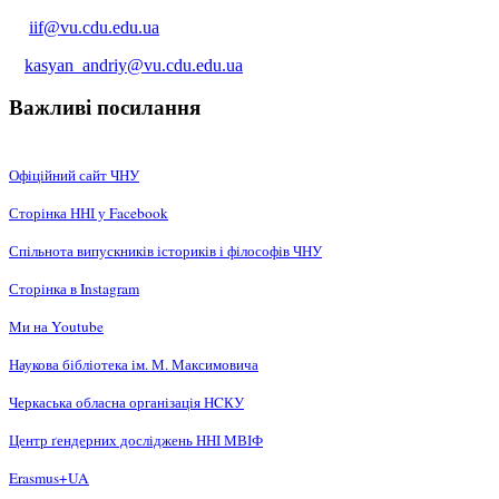
iif@vu.cdu.edu.ua
kasyan_andriy@vu.cdu.edu.ua
Важливі посилання
Офіційний сайт ЧНУ
Сторінка ННІ у Facebook
Спільнота випускників істориків і філософів ЧНУ
Сторінка в Instagram
Ми на Youtube
Наукова бібліотека ім. М. Максимовича
Черкаська обласна організація НCКУ
Центр ґендерних досліджень ННІ МВІФ
Erasmus+UA