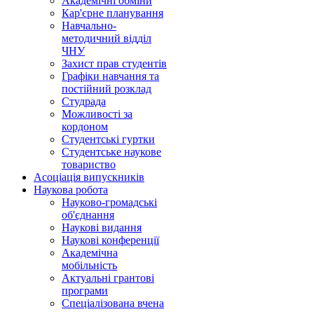
Академічні обміни
Кар'єрне планування
Навчально-
методичний відділ
ЧНУ
Захист прав студентів
Графіки навчання та
постійний розклад
Студрада
Можливості за
кордоном
Студентські гуртки
Студентське наукове
товариство
Асоціація випускників
Наукова робота
Науково-громадські
об'єднання
Наукові видання
Наукові конференції
Академічна
мобільність
Актуальні грантові
програми
Спеціалізована вчена