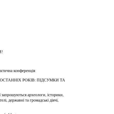
И!
актична конференція
ОСТАННІХ РОКІВ: ПІДСУМКИ ТА
ї запрошуються археологи, історики,
елі, державні та громадські діячі,