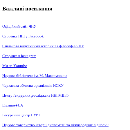
Важливі посилання
Офіційний сайт ЧНУ
Сторінка ННІ у Facebook
Спільнота випускників істориків і філософів ЧНУ
Сторінка в Instagram
Ми на Youtube
Наукова бібліотека ім. М. Максимовича
Черкаська обласна організація НCКУ
Центр ґендерних досліджень ННІ МВІФ
Erasmus+UA
Ресурсний центр ГУРТ
Наукове товариство історії дипломатії та міжнародних відносин