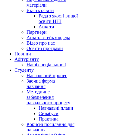
матеріали
Якість освіти
Рада з якості вищої
освіти ННІ
Анкети
Партнери
Анкета стейкхолдера
Відео про нас
Освітні програми
Hовини
Абітурієнту
Наші спеціальності
Студенту
Навчальний процес
Заочна форма
навчання
Методичне
забезпечення
навчального процесу
Навчальні плани
Силабуси
Практика
Корисні посилання для
навчання