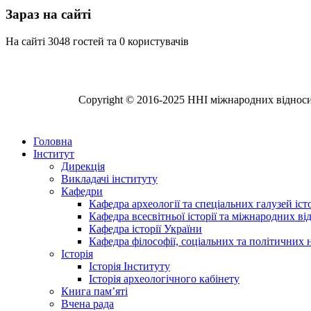
Зараз на сайті
На сайті 3048 гостей та 0 користувачів
Copyright © 2016-2025 ННІ міжнародних відносин,
Головна
Інститут
Дирекція
Викладачі інституту
Кафедри
Кафедра археології та спеціальних галузей іс
Кафедра всесвітньої історії та міжнародних в
Кафедра історії України
Кафедра філософії, соціальних та політичних 
Історія
Історія Інституту
Історія археологічного кабінету
Книга памʼяті
Вчена рада