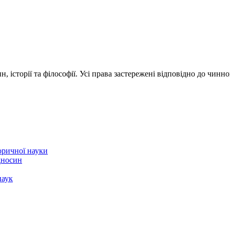
 історії та філософії. Усі права застережені відповідно до чинн
торичної науки
ідносин
наук