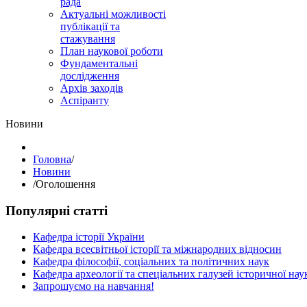
рада
Актуальні можливості
публікації та
стажування
План наукової роботи
Фундаментальні
дослідження
Архів заходів
Аспіранту
Hовини
Головна
/
Hовини
/
Оголошення
Популярні статті
Кафедра історії України
Кафедра всесвітньої історії та міжнародних відносин
Кафедра філософії, соціальних та політичних наук
Кафедра археології та спеціальних галузей історичної нау
Запрошуємо на навчання!