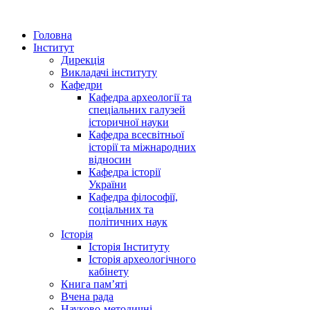
Головна
Інститут
Дирекція
Викладачі інституту
Кафедри
Кафедра археології та
спеціальних галузей
історичної науки
Кафедра всесвітньої
історії та міжнародних
відносин
Кафедра історії
України
Кафедра філософії,
соціальних та
політичних наук
Історія
Історія Інституту
Історія археологічного
кабінету
Книга памʼяті
Вчена рада
Науково-методичні