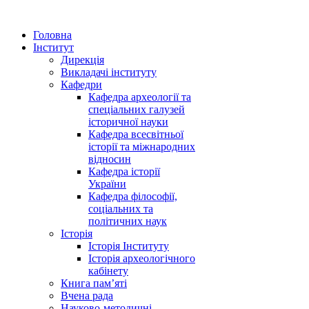
Головна
Інститут
Дирекція
Викладачі інституту
Кафедри
Кафедра археології та
спеціальних галузей
історичної науки
Кафедра всесвітньої
історії та міжнародних
відносин
Кафедра історії
України
Кафедра філософії,
соціальних та
політичних наук
Історія
Історія Інституту
Історія археологічного
кабінету
Книга памʼяті
Вчена рада
Науково-методичні