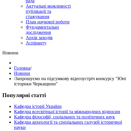
рада
Актуальні можливості
публікації та
стажування
План наукової роботи
Фундаментальні
дослідження
Архів заходів
Аспіранту
Hовини
Головна
/
Hовини
/
Запрошуємо на підсумкову відеозустріч конкурсу "Юні
історики Черкащини"
Популярні статті
Кафедра історії України
Кафедра всесвітньої історії та міжнародних відносин
Кафедра філософії, соціальних та політичних наук
Кафедра археології та спеціальних галузей історичної
науки