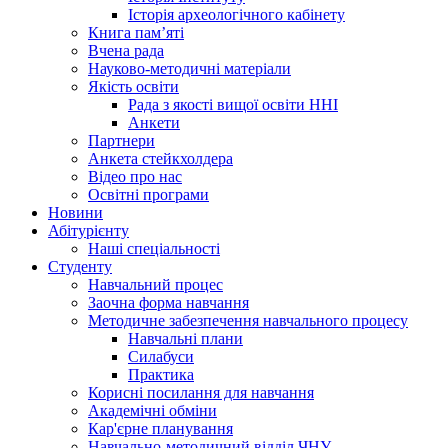
Історія археологічного кабінету
Книга памʼяті
Вчена рада
Науково-методичні матеріали
Якість освіти
Рада з якості вищої освіти ННІ
Анкети
Партнери
Анкета стейкхолдера
Відео про нас
Освітні програми
Hовини
Абітурієнту
Наші спеціальності
Студенту
Навчальний процес
Заочна форма навчання
Методичне забезпечення навчального процесу
Навчальні плани
Силабуси
Практика
Корисні посилання для навчання
Академічні обміни
Кар'єрне планування
Навчально-методичний відділ ЧНУ