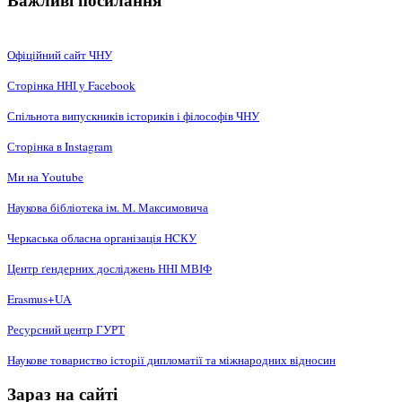
Важливі посилання
Офіційний сайт ЧНУ
Сторінка ННІ у Facebook
Спільнота випускників істориків і філософів ЧНУ
Сторінка в Instagram
Ми на Youtube
Наукова бібліотека ім. М. Максимовича
Черкаська обласна організація НCКУ
Центр ґендерних досліджень ННІ МВІФ
Erasmus+UA
Ресурсний центр ГУРТ
Наукове товариство історії дипломатії та міжнародних відносин
Зараз на сайті