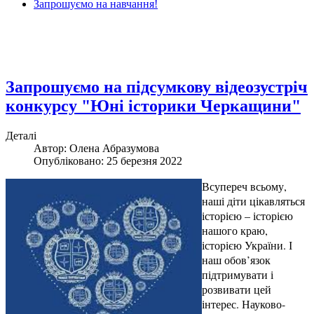
Запрошуємо на навчання!
Запрошуємо на підсумкову відеозустріч
конкурсу "Юні історики Черкащини"
Деталі
Автор: Олена Абразумова
Опубліковано: 25 березня 2022
Всупереч всьому,
наші діти цікавляться
історією – історією
нашого краю,
історією України. І
наш обов’язок
підтримувати і
розвивати цей
інтерес. Науково-