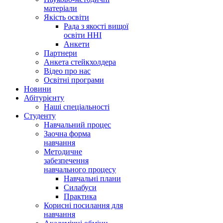
матеріали
Якість освіти
Рада з якості вищої
освіти ННІ
Анкети
Партнери
Анкета стейкхолдера
Відео про нас
Освітні програми
Hовини
Абітурієнту
Наші спеціальності
Студенту
Навчальний процес
Заочна форма
навчання
Методичне
забезпечення
навчального процесу
Навчальні плани
Силабуси
Практика
Корисні посилання для
навчання