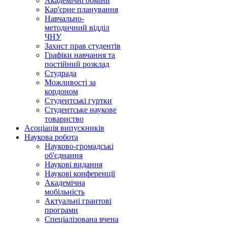
Академічні обміни
Кар'єрне планування
Навчально-
методичний відділ
ЧНУ
Захист прав студентів
Графіки навчання та
постійний розклад
Студрада
Можливості за
кордоном
Студентські гуртки
Студентське наукове
товариство
Асоціація випускників
Наукова робота
Науково-громадські
об'єднання
Наукові видання
Наукові конференції
Академічна
мобільність
Актуальні грантові
програми
Спеціалізована вчена