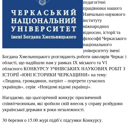
педагогічні
працівники нашого
Навчально-наукового
інституту
міжнародних
відносин, історії та
філософії Черкаського
національного
університету імені
Богдана Хмельницького розглядають роботи школярів Черкас і
області, що надійшли нам у рамках ІХ міського та VІ
обласного КОНКУРСУ УЧНІВСЬКИХ НАУКОВИХ РОБІТ З
ІСТОРІЇ «ЮНІ ІСТОРИКИ ЧЕРКАЩИНИ» на тему:
«Людина, громадянин, патріот – портрети сучасних
українців», серія: «Невідомі відомі українці».
Нагадаємо, що цьогорічний конкурс присвячений
співвітчизникам, які зробили свій внесок у справу розбудови
української держави в роки незалежності.
30 березня о 15.00 журі підіб’є підсумки Конкурсу.