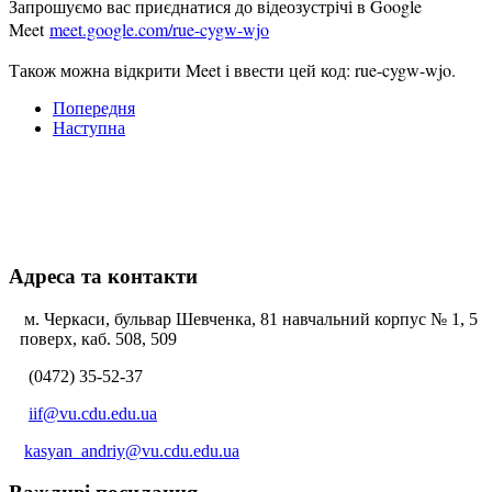
Запрошуємо вас приєднатися д
о відеозустрічі в Google
Meet
meet.google.com/rue-cygw-wjo
Також можна відкрити Meet і ввести цей код: rue-cygw-wjo
.
Попередня
Наступна
Адреса та контакти
м. Черкаси, бульвар Шевченка, 81 навчальний корпус № 1, 5
поверх, каб. 508, 509
(0472) 35-52-37
iif@vu.cdu.edu.ua
kasyan_andriy@vu.cdu.edu.ua