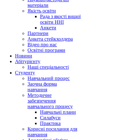
матеріали
Якість освіти
Рада з якості вищої
освіти ННІ
Анкети
Партнери
Анкета стейкхолдера
Відео про нас
Освітні програми
Hовини
Абітурієнту
Наші спеціальності
Студенту
Навчальний процес
Заочна форма
навчання
Методичне
забезпечення
навчального процесу
Навчальні плани
Силабуси
Практика
Корисні посилання для
навчання