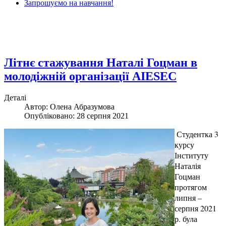
Запрошуємо на навчання!
Літнє стажування Наталі Гоцман в
молодіжній організації AIESEC
Деталі
Автор: Олена Абразумова
Опубліковано: 28 серпня 2021
Студентка 3
курсу
Інституту
Наталія
Гоцман
протягом
липня –
серпня 2021
р. була