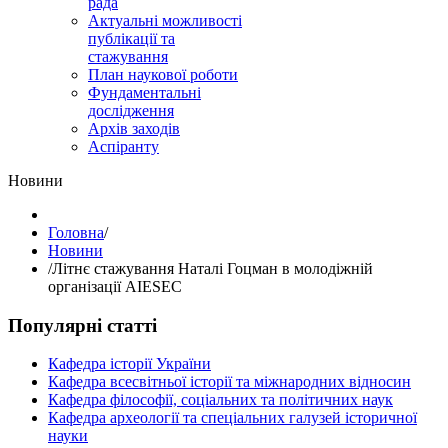
рада
Актуальні можливості
публікації та
стажування
План наукової роботи
Фундаментальні
дослідження
Архів заходів
Аспіранту
Hовини
Головна
/
Hовини
/
Літнє стажування Наталі Гоцман в молодіжній
організації AIESEC
Популярні статті
Кафедра історії України
Кафедра всесвітньої історії та міжнародних відносин
Кафедра філософії, соціальних та політичних наук
Кафедра археології та спеціальних галузей історичної
науки