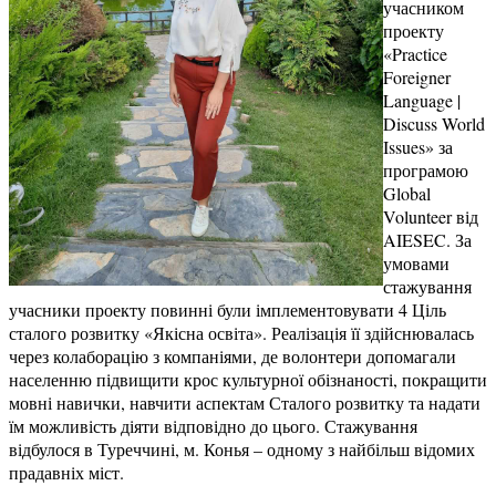
учасником
проекту
«Practice
Foreigner
Language |
Discuss World
Issues» за
програмою
Global
Volunteer від
AIESEC. За
умовами
стажування
учасники проекту повинні були імплементовувати 4 Ціль
сталого розвитку «Якісна освіта». Реалізація її здійснювалась
через колаборацію з компаніями, де волонтери допомагали
населенню підвищити крос культурної обізнаності, покращити
мовні навички, навчити аспектам Сталого розвитку та надати
їм можливість діяти відповідно до цього. Стажування
відбулося в Туреччині, м. Конья – одному з найбільш відомих
прадавніх міст.