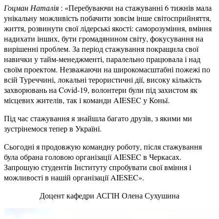
Гоцман Наталія
: «Перебуваючи на стажуванні 6 тижнів мала
унікальну можливість побачити зовсім інше світосприйняття,
життя, розвинути свої лідерські якості: саморозуміння, вміння
надихати інших, бути громадянином світу, фокусування на
вирішенні проблем. За період стажування покращила свої
навички у тайм-менеджменті, паралельно працювала і над
своїм проектом. Незважаючи на широкомасштабні пожежі по
всій Туреччині, локальні терористичні дії, високу кількість
захворювань на Covid-19, волонтери були під захистом як
місцевих жителів, так і команди AIESEC у Коньї.
Під час стажування я знайшла багато друзів, з якими ми
зустрінемося тепер в Україні.
Сьогодні я продовжую командну роботу, після стажування
була обрана головою організації AIESEC в Черкасах.
Запрошую студентів Інституту спробувати свої вміння і
можливості в нашій організації AIESEC».
Доцент кафедри АСГІН Олена Сухушина