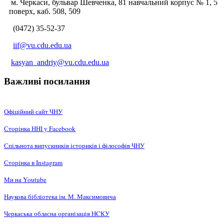
м. Черкаси, бульвар Шевченка, 81 навчальний корпус № 1, 5
поверх, каб. 508, 509
(0472) 35-52-37
iif@vu.cdu.edu.ua
kasyan_andriy@vu.cdu.edu.ua
Важливі посилання
Офіційний сайт ЧНУ
Сторінка ННІ у Facebook
Спільнота випускників істориків і філософів ЧНУ
Сторінка в Instagram
Ми на Youtube
Наукова бібліотека ім. М. Максимовича
Черкаська обласна організація НCКУ