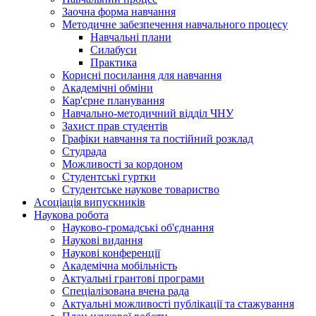
Заочна форма навчання
Методичне забезпечення навчального процесу
Навчальні плани
Силабуси
Практика
Корисні посилання для навчання
Академічні обміни
Кар'єрне планування
Навчально-методичний відділ ЧНУ
Захист прав студентів
Графіки навчання та постійний розклад
Студрада
Можливості за кордоном
Студентські гуртки
Студентське наукове товариство
Асоціація випускників
Наукова робота
Науково-громадські об'єднання
Наукові видання
Наукові конференції
Академічна мобільність
Актуальні грантові програми
Спеціалізована вчена рада
Актуальні можливості публікації та стажування