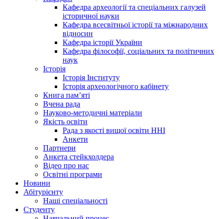
Кафедра археології та спеціальних галузей
історичної науки
Кафедра всесвітньої історії та міжнародних
відносин
Кафедра історії України
Кафедра філософії, соціальних та політичних
наук
Історія
Історія Інституту
Історія археологічного кабінету
Книга памʼяті
Вчена рада
Науково-методичні матеріали
Якість освіти
Рада з якості вищої освіти ННІ
Анкети
Партнери
Анкета стейкхолдера
Відео про нас
Освітні програми
Hовини
Абітурієнту
Наші спеціальності
Студенту
Навчальний процес