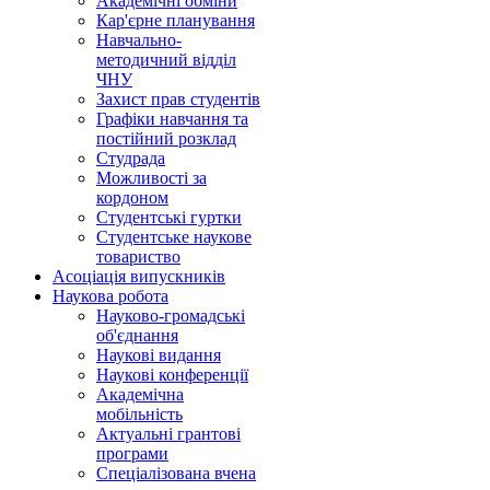
Академічні обміни
Кар'єрне планування
Навчально-
методичний відділ
ЧНУ
Захист прав студентів
Графіки навчання та
постійний розклад
Студрада
Можливості за
кордоном
Студентські гуртки
Студентське наукове
товариство
Асоціація випускників
Наукова робота
Науково-громадські
об'єднання
Наукові видання
Наукові конференції
Академічна
мобільність
Актуальні грантові
програми
Спеціалізована вчена