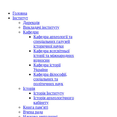
Головна
Інститут
Дирекція
Викладачі інституту
Кафедри
Кафедра археології та
спеціальних галузей
історичної науки
Кафедра всесвітньої
історії та міжнародних
відносин
Кафедра історії
України
Кафедра філософії,
соціальних та
політичних наук
Історія
Історія Інституту
Історія археологічного
кабінету
Книга памʼяті
Вчена рада
Науково-методичні