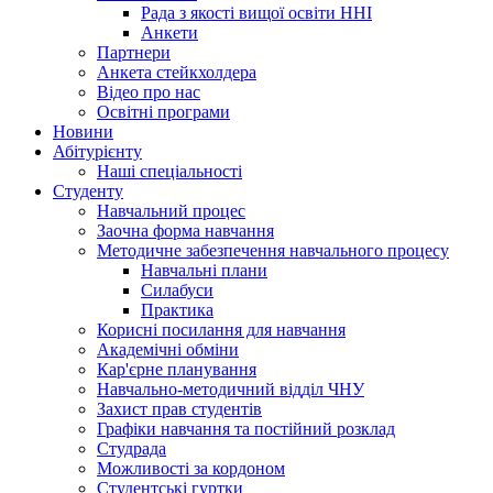
Рада з якості вищої освіти ННІ
Анкети
Партнери
Анкета стейкхолдера
Відео про нас
Освітні програми
Hовини
Абітурієнту
Наші спеціальності
Студенту
Навчальний процес
Заочна форма навчання
Методичне забезпечення навчального процесу
Навчальні плани
Силабуси
Практика
Корисні посилання для навчання
Академічні обміни
Кар'єрне планування
Навчально-методичний відділ ЧНУ
Захист прав студентів
Графіки навчання та постійний розклад
Студрада
Можливості за кордоном
Студентські гуртки