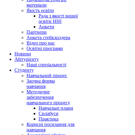
матеріали
Якість освіти
Рада з якості вищої
освіти ННІ
Анкети
Партнери
Анкета стейкхолдера
Відео про нас
Освітні програми
Hовини
Абітурієнту
Наші спеціальності
Студенту
Навчальний процес
Заочна форма
навчання
Методичне
забезпечення
навчального процесу
Навчальні плани
Силабуси
Практика
Корисні посилання для
навчання