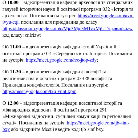
10
.00
О
– відеопрезентація кафедри археології та спеціальних
галузей історичної науки й освітньої програми 032 «Історія та
археологія». Посилання на зустріч:
https://meet.google.com/avn-
ivyu-cqi
, посилання для приєднання до класу:
https://classroom.google.com/c/Mjc3Mjc3MTcxMjU1?cjc=cnlcizw
код класу: cnlcizw;
1
1.00
Об
– відеопрезентація кафедри історії України й
освітньої програми 014 «Середня освіта. Історія». Посилання
на зустріч:
https://meet.google.com/rec-jtop-zdy
;
1
1.30
Об
– відеопрезентація кафедри філософії та
релігієзнавства й освітніх програм 033 Філософія та
Прикладна конфліктологія. Посилання на зустріч:
https://meet.google.com/txq-vnnt-xpm
;
1
2.00
О
– відеопрезентація кафедри всесвітньої історії та
міжнародних відносин й освітньої програми 291
«Міжнародні відносини, суспільні комунікації та регіональні
студії». Посилання на зустріч:
https://meet.google.com/tjb-sinf-
bxy
або відкрийте Meet і введіть код: tjb-sinf-bxy.