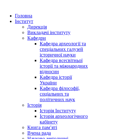
Головна
Інститут
Дирекція
Викладачі інституту
Кафедри
Кафедра археології та
спеціальних галузей
історичної науки
Кафедра всесвітньої
історії та міжнародних
відносин
Кафедра історії
України
Кафедра філософії,
соціальних та
політичних наук
Історія
Історія Інституту
Історія археологічного
кабінету
Книга памʼяті
Вчена рада
Науково-методичні