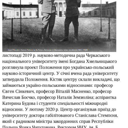
листопаді 2019 р. науково-методична рада Черкаського
національного університету імені Богдана Хмельницького
розглянула проект Положення про українсько-польський
науково-історичний центр. У січні вчена рада університету
затвердила Положення. Кістяк центру склали викладачі, що
займаються україно-польськими відносинами: професор
Євген Сінкевич, професор Віталій Масненко, професор
Вячеслав Боєчко, професор Наталія Земзюліна; аспірантка
Катерина Будова і студенти спеціальності міжнародні
відносини. У лютому 2020 р. Центр організував приїзд до
університету доктора габілітованого Станіслава Стемпєня,
який є радником міністра закордонних справ Республіки
Польща Яцека Чапутовича. Ректором ЧНУ ім. Б.