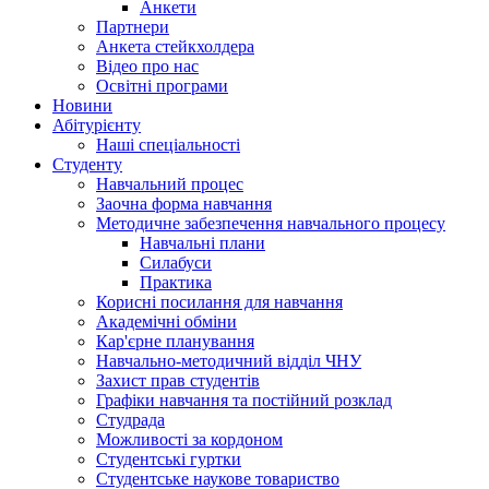
Анкети
Партнери
Анкета стейкхолдера
Відео про нас
Освітні програми
Hовини
Абітурієнту
Наші спеціальності
Студенту
Навчальний процес
Заочна форма навчання
Методичне забезпечення навчального процесу
Навчальні плани
Силабуси
Практика
Корисні посилання для навчання
Академічні обміни
Кар'єрне планування
Навчально-методичний відділ ЧНУ
Захист прав студентів
Графіки навчання та постійний розклад
Студрада
Можливості за кордоном
Студентські гуртки
Студентське наукове товариство