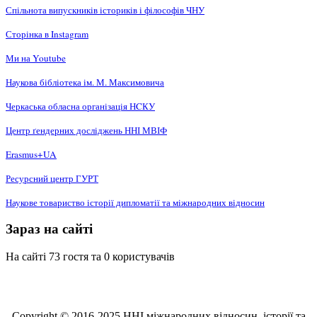
Спільнота випускників істориків і філософів ЧНУ
Сторінка в Instagram
Ми на Youtube
Наукова бібліотека ім. М. Максимовича
Черкаська обласна організація НCКУ
Центр ґендерних досліджень ННІ МВІФ
Erasmus+UA
Ресурсний центр ГУРТ
Наукове товариство історії дипломатії та міжнародних відносин
Зараз на сайті
На сайті 73 гостя та 0 користувачів
Copyright © 2016-2025 ННІ міжнародних відносин, історії та