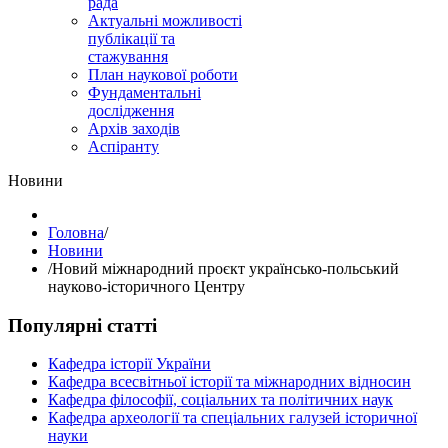
рада
Актуальні можливості
публікації та
стажування
План наукової роботи
Фундаментальні
дослідження
Архів заходів
Аспіранту
Hовини
Головна
/
Hовини
/
Новий міжнародний проєкт українсько-польський
науково-історичного Центру
Популярні статті
Кафедра історії України
Кафедра всесвітньої історії та міжнародних відносин
Кафедра філософії, соціальних та політичних наук
Кафедра археології та спеціальних галузей історичної
науки