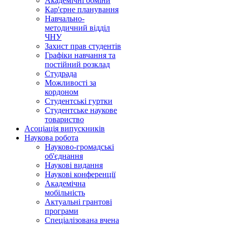
Академічні обміни
Кар'єрне планування
Навчально-
методичний відділ
ЧНУ
Захист прав студентів
Графіки навчання та
постійний розклад
Студрада
Можливості за
кордоном
Студентські гуртки
Студентське наукове
товариство
Асоціація випускників
Наукова робота
Науково-громадські
об'єднання
Наукові видання
Наукові конференції
Академічна
мобільність
Актуальні грантові
програми
Спеціалізована вчена