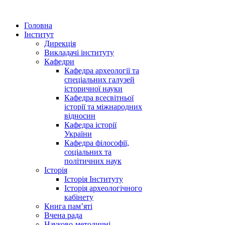
Головна
Інститут
Дирекція
Викладачі інституту
Кафедри
Кафедра археології та
спеціальних галузей
історичної науки
Кафедра всесвітньої
історії та міжнародних
відносин
Кафедра історії
України
Кафедра філософії,
соціальних та
політичних наук
Історія
Історія Інституту
Історія археологічного
кабінету
Книга памʼяті
Вчена рада
Науково-методичні