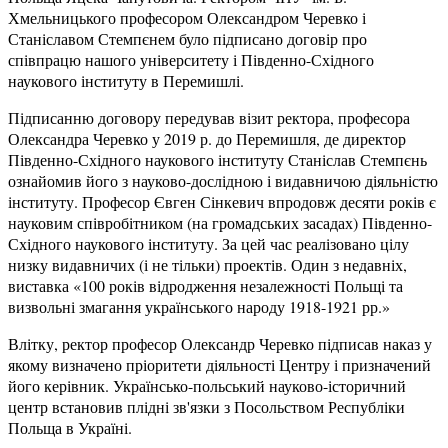
Хмельницького професором Олександром Черевко і
Станіславом Стемпєнем було підписано договір про
співпрацю нашого університету і Південно-Східного
наукового інституту в Перемишлі.
Підписанню договору передував візит ректора, професора
Олександра Черевко у 2019 р. до Перемишля, де директор
Південно-Східного наукового інституту Станіслав Стемпєнь
ознайомив його з науково-дослідною і видавничою діяльністю
інституту. Професор Євген Сінкевич впродовж десяти років є
науковим співробітником (на громадських засадах) Південно-
Східного наукового інституту. За цей час реалізовано цілу
низку видавничих (і не тільки) проектів. Один з недавніх,
виставка «100 років відродження незалежності Польщі та
визвольні змагання українського народу 1918-1921 рр.»
Влітку, ректор професор Олександр Черевко підписав наказ у
якому визначено пріоритети діяльності Центру і призначений
його керівник. Українсько-польський науково-історичний
центр встановив плідні зв'язки з Посольством Республіки
Польща в Україні.