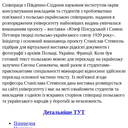
Співпраця з Південно-Східним науковим інститутом окрім
консультування викладачів та студентів з проблематики
пов'язаної з польсько-українською співпрацею, надання в
розпорядження університету найновіших видань увінчалася
виконанням проекту – виставки «Юзеф Пілсудський і Симон
Петлюра творці польсько-українського союзу 1920 року».
Ініціатор і основний виконавець проекту Станіслав Стемпєнь
підібрав для віртуальної виставки рідкісні документи і
фотографії з архівів Польщі, України, Франції. Коли був
готовий текст польською мовою для перекладу на українську
залучено Євгена Синкевича, який разом зі студентами-
практикантами спеціальності міжнародні відносини здійснили
переклад основної частини тексту. Із люб'язної згоди
професора Станіслава Стемпєня дана виставка розміщується
на сайті університету і має на меті ознайомити студентів та
викладачів з однією із яскравих сторінок співпраці польського
та українського народів у боротьбі за незалежність.
Детальніше ТУТ
Попередня