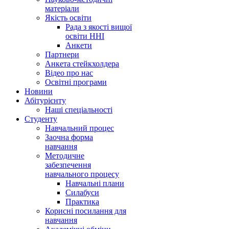
матеріали
Якість освіти
Рада з якості вищої
освіти ННІ
Анкети
Партнери
Анкета стейкхолдера
Відео про нас
Освітні програми
Hовини
Абітурієнту
Наші спеціальності
Студенту
Навчальний процес
Заочна форма
навчання
Методичне
забезпечення
навчального процесу
Навчальні плани
Силабуси
Практика
Корисні посилання для
навчання