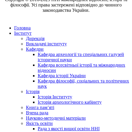
філософії. Усі права застережені відповідно до чинного
законодавства України.
Головна
Інститут
Дирекція
Викладачі інституту
Кафедри
Кафедра археології та спеціальних галузей
історичної науки
Кафедра всесвітньої історії та міжнародних
відносин
Кафедра історії України
Кафедра філософії, соціальних та політичних
наук
Історія
Історія Інституту
Історія археологічного кабінету
Книга памʼяті
Вчена рада
Науково-методичні матеріали
Якість освіти
Рада з якості вищої освіти ННІ