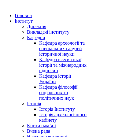
Головна
Інститут
Дирекція
Викладачі інституту
Кафедри
Кафедра археології та
спеціальних галузей
історичної науки
Кафедра всесвітньої
історії та міжнародних
відносин
Кафедра історії
України
Кафедра філософії,
соціальних та
політичних наук
Історія
Історія Інституту
Історія археологічного
кабінету
Книга памʼяті
Вчена рада
Науково-методичні