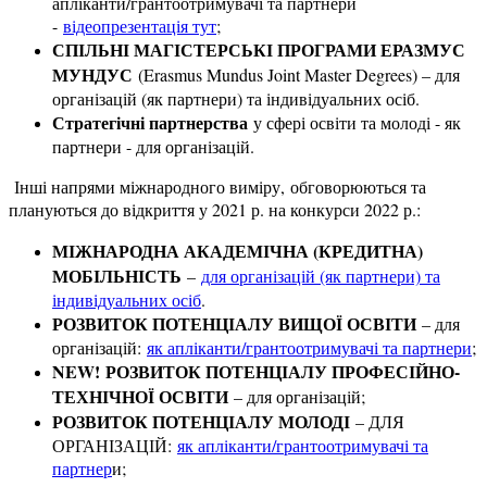
апліканти/грантоотримувачі та партнери
-
відеопрезентація тут
;
СПІЛЬНІ МАГІСТЕРСЬКІ ПРОГРАМИ ЕРАЗМУС
МУНДУС
(Erasmus Mundus Joint Master Degrees) – для
організацій (як партнери) та індивідуальних осіб.
Стратегічні партнерства
у сфері освіти та молоді - як
партнери - для організацій.
Інші напрями міжнародного виміру, обговорюються та
плануються до відкриття у 2021 р. на конкурси 2022 р.:
МІЖНАРОДНА АКАДЕМІЧНА (КРЕДИТНА)
МОБІЛЬНІСТЬ
–
для організацій (як партнери) та
індивідуальних осіб
.
РОЗВИТОК ПОТЕНЦІАЛУ ВИЩОЇ ОСВІТИ
– для
організацій:
як апліканти/грантоотримувачі та партнери
;
NEW! РОЗВИТОК ПОТЕНЦІАЛУ ПРОФЕСІЙНО-
ТЕХНІЧНОЇ ОСВІТИ
– для організацій;
РОЗВИТОК ПОТЕНЦІАЛУ МОЛОДІ
– ДЛЯ
ОРГАНІЗАЦІЙ:
як апліканти/грантоотримувачі та
партнер
и;