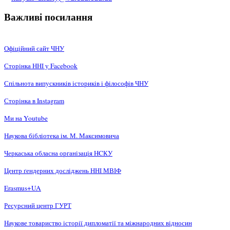
Важливі посилання
Офіційний сайт ЧНУ
Сторінка ННІ у Facebook
Спільнота випускників істориків і філософів ЧНУ
Сторінка в Instagram
Ми на Youtube
Наукова бібліотека ім. М. Максимовича
Черкаська обласна організація НCКУ
Центр ґендерних досліджень ННІ МВІФ
Erasmus+UA
Ресурсний центр ГУРТ
Наукове товариство історії дипломатії та міжнародних відносин