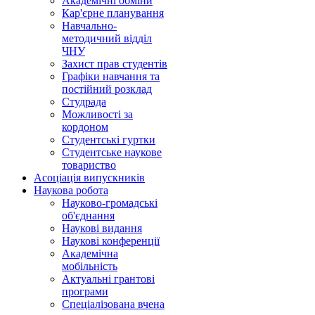
Академічні обміни
Кар'єрне планування
Навчально-
методичний відділ
ЧНУ
Захист прав студентів
Графіки навчання та
постійний розклад
Студрада
Можливості за
кордоном
Студентські гуртки
Студентське наукове
товариство
Асоціація випускників
Наукова робота
Науково-громадські
об'єднання
Наукові видання
Наукові конференції
Академічна
мобільність
Актуальні грантові
програми
Спеціалізована вчена