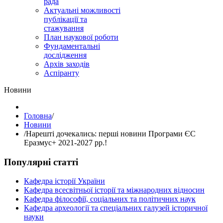
рада
Актуальні можливості
публікації та
стажування
План наукової роботи
Фундаментальні
дослідження
Архів заходів
Аспіранту
Hовини
Головна
/
Hовини
/
Нарешті дочекались: перші новини Програми ЄС
Еразмус+ 2021-2027 рр.!
Популярні статті
Кафедра історії України
Кафедра всесвітньої історії та міжнародних відносин
Кафедра філософії, соціальних та політичних наук
Кафедра археології та спеціальних галузей історичної
науки