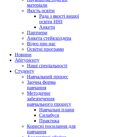
матеріали
Якість освіти
Рада з якості вищої
освіти ННІ
Анкети
Партнери
Анкета стейкхолдера
Відео про нас
Освітні програми
Hовини
Абітурієнту
Наші спеціальності
Студенту
Навчальний процес
Заочна форма
навчання
Методичне
забезпечення
навчального процесу
Навчальні плани
Силабуси
Практика
Корисні посилання для
навчання