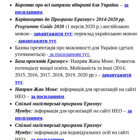
за
Коротко про всі напрями відкриті для України
–
посиланням
.
Керівництво до Програми Еразмус+ 2014-2020 pp.
Programme Guide 2020
(1 версія 2020 p.) англійською
завантажити тут
мовою -
; переклад українською мовою
завантажити тут
-
.
Базова презентація про можливості для України (деталі
уточнюються) -
за посиланням тут.
База проєктів Еразмус+
: Напрям Жана Моне, Розвиток
потенціалу вищої освіти, Мобільність та інші (2014,
завантажити
2015, 2016, 2017, 2018, 2019, 2020 рр.) –
тут
.
Напрям Жан Моне:
інформація для організацій на сайті
за посиланням
НЕО –
.
Спільні магістерські програми Еразмус
за
Мундус:
інформація для організацій на сайті НЕО –
посиланням
.
Спільні магістерські програми Еразмус
Мундус:
інформація для індивідуальних осіб на сайті
за посиланням
НЕО –
.