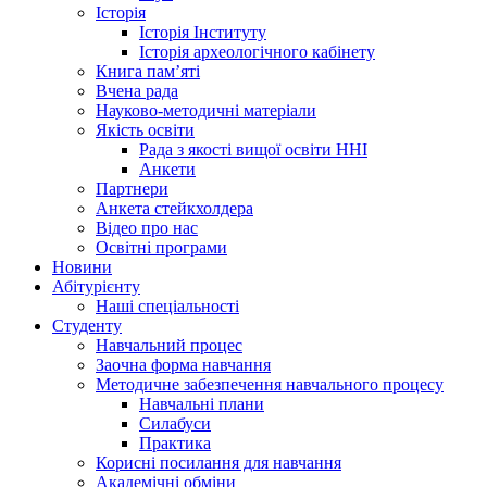
Історія
Історія Інституту
Історія археологічного кабінету
Книга памʼяті
Вчена рада
Науково-методичні матеріали
Якість освіти
Рада з якості вищої освіти ННІ
Анкети
Партнери
Анкета стейкхолдера
Відео про нас
Освітні програми
Hовини
Абітурієнту
Наші спеціальності
Студенту
Навчальний процес
Заочна форма навчання
Методичне забезпечення навчального процесу
Навчальні плани
Силабуси
Практика
Корисні посилання для навчання
Академічні обміни