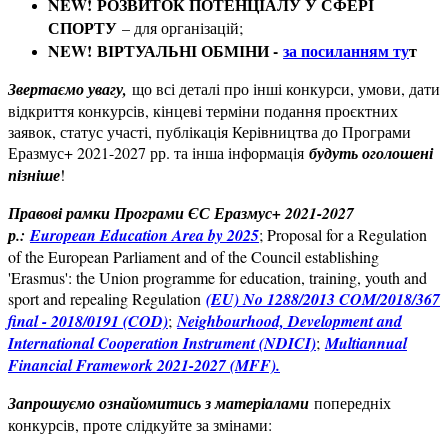
NEW! РОЗВИТОК ПОТЕНЦІАЛУ У СФЕРІ
СПОРТУ
– для організацій;
NEW! ВІРТУАЛЬНІ ОБМІНИ -
за посиланням ту
т
Звертаємо увагу,
що всі деталі про інші конкурси, умови, дати
відкриття конкурсів, кінцеві терміни подання проєктних
заявок, статус участі, публікація Керівництва до Програми
Еразмус+ 2021-2027 рр. та інша інформація
будуть оголошені
пізніше
!
Правові рамки Програми ЄС Еразмус+ 2021-2027
р.:
European Education Area by 2025
; Proposal for a Regulation
of the European Parliament and of the Council establishing
'Erasmus': the Union programme for education, training, youth and
sport and repealing Regulation
(EU) No 1288/2013 COM/2018/367
final - 2018/0191 (COD)
;
Neighbourhood, Development and
International Cooperation Instrument (NDICI)
;
Multiannual
Financial Framework 2021-2027 (MFF).
Запрошуємо ознайомитись з матеріалами
попередніх
конкурсів, проте слідкуйте за змінами: