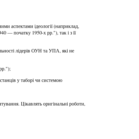
ними аспектами ідеології (наприклад,
 — початку 1950-х рр."), так і з її
льності лідерів ОУН та УПА, які не
р.");
встанців у таборі чи системою
нтування. Цікавлять оригінальні роботи,