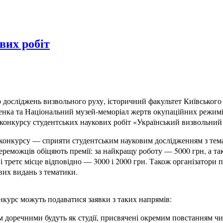
вих робіт
 досліджень визвольного руху, історичний факультет Київського 
нка та Національний музей-меморіал жертв окупаційних режим
 конкурсу студентських наукових робіт «Український визвольний
конкурсу — сприяти студентським науковим дослідженням з тема
ереможців обіцяють премії: за найкращу роботу — 5000 грн, а та
 і третє місце відповідно — 3000 і 2000 грн. Також організатори
вих видань з тематики.
нкурс можуть подаватися заявки з таких напрямів:
 доречними будуть як студії, присвячені окремим повстанням чи 