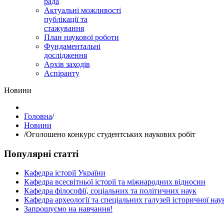
рада
Актуальні можливості
публікації та
стажування
План наукової роботи
Фундаментальні
дослідження
Архів заходів
Аспіранту
Hовини
Головна
/
Hовини
/
Оголошено конкурс студентських наукових робіт
Популярні статті
Кафедра історії України
Кафедра всесвітньої історії та міжнародних відносин
Кафедра філософії, соціальних та політичних наук
Кафедра археології та спеціальних галузей історичної нау
Запрошуємо на навчання!