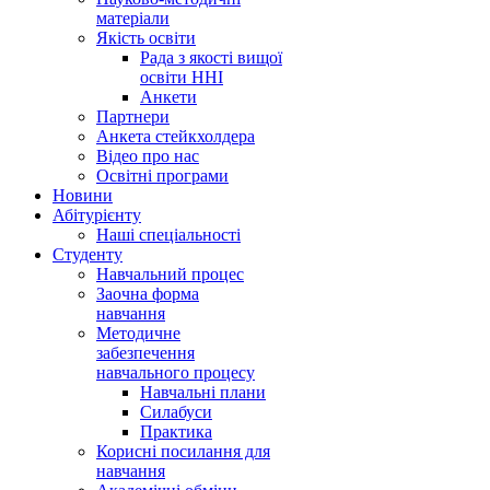
матеріали
Якість освіти
Рада з якості вищої
освіти ННІ
Анкети
Партнери
Анкета стейкхолдера
Відео про нас
Освітні програми
Hовини
Абітурієнту
Наші спеціальності
Студенту
Навчальний процес
Заочна форма
навчання
Методичне
забезпечення
навчального процесу
Навчальні плани
Силабуси
Практика
Корисні посилання для
навчання