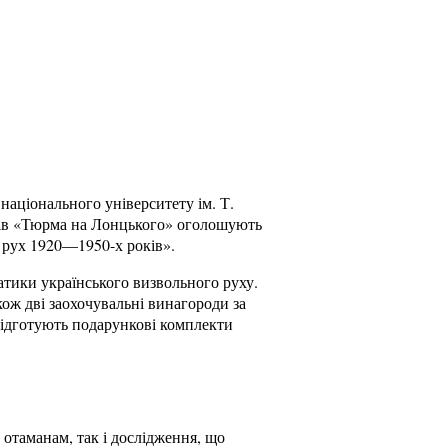
національного університету ім. Т.
ів «Тюрма на Лонцького» оголошують
 рух 1920—1950-х років».
тики українського визвольного руху.
кож дві заохочувальні винагороди за
 підготують подарункові комплекти
отаманам, так і дослідження, що