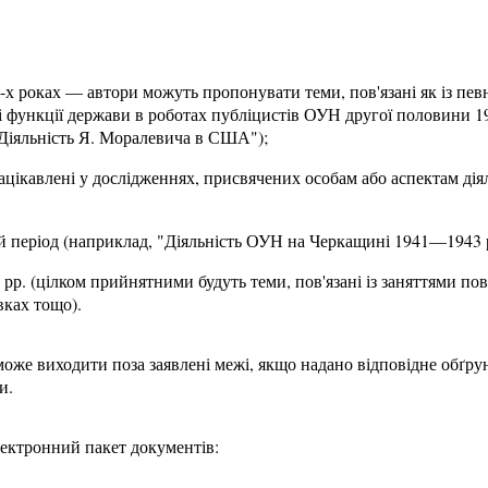
-х роках — автори можуть пропонувати теми, пов'язані як із пев
і функції держави в роботах публіцистів ОУН другої половини 1940
"Діяльність Я. Моралевича в США");
ацікавлені у дослідженнях, присвячених особам або аспектам дія
 період (наприклад, "Діяльність ОУН на Черкащині 1941—1943 р
рр. (цілком прийнятними будуть теми, пов'язані із заняттями по
вках тощо).
може виходити поза заявлені межі, якщо надано відповідне обґру
и.
лектронний пакет документів: