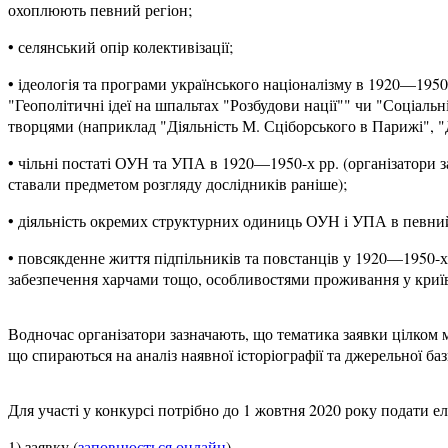
охоплюють певний регіон;
• селянський опір колективізації;
• ідеологія та програми українського націоналізму в 1920—1950
"Геополітичні ідеї на шпальтах "Розбудови нації"" чи "Соціальн
творцями (наприклад "Діяльність М. Сціборського в Парижі", 
• чільні постаті ОУН та УПА в 1920—1950-х рр. (організатори з
ставали предметом розгляду дослідників раніше);
• діяльність окремих структурних одиниць ОУН і УПА в певний
• повсякденне життя підпільників та повстанців у 1920—1950-х 
забезпечення харчами тощо, особливостями проживання у криї
Водночас організатори зазначають, що тематика заявки цілком 
що спираються на аналіз наявної історіографії та джерельної баз
Для участі у конкурсі потрібно до 1 жовтня 2020 року подати е
1) заявку (
заповнюється онлайн
),