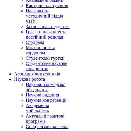
Академічні обміни
Кар'єрне планування
Навчально-
методичний відділ
ЧНУ
Захист прав студентів
Графіки навчання та
постійний розклад
Студрада
Можливості за
кордоном
Студентські гуртки
Студентське наукове
товариство
Асоціація випускників
Наукова робота
Науково-громадські
об'єднання
Наукові видання
Наукові конференції
Академічна
мобільність
Актуальні грантові
програми
Спеціалізована вчена