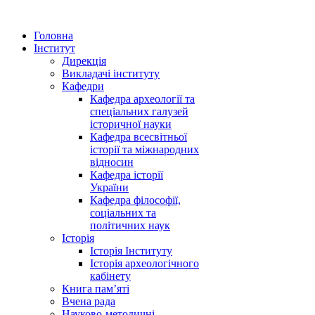
Головна
Інститут
Дирекція
Викладачі інституту
Кафедри
Кафедра археології та
спеціальних галузей
історичної науки
Кафедра всесвітньої
історії та міжнародних
відносин
Кафедра історії
України
Кафедра філософії,
соціальних та
політичних наук
Історія
Історія Інституту
Історія археологічного
кабінету
Книга памʼяті
Вчена рада
Науково-методичні