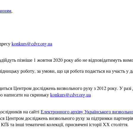
анням
,
адресу
konkurs@cdvr.org.ua
адійдуть пізніше 1 жовтня 2020 року або не відповідатимуть вим
ницьку роботу, за умови, що ця робота подається на участь у д
диться Центром досліджень визвольного руху з 2012 року. У разі
бо написати на скриньку
konkurs@cdvr.org.ua
дослідників на сайті
Електронного архіву Українського визвольно
ся Центром досліджень визвольного руху за підтримки партнерів.
ҐБ та інші тематичні колекції, присвячені історії ХХ століття.