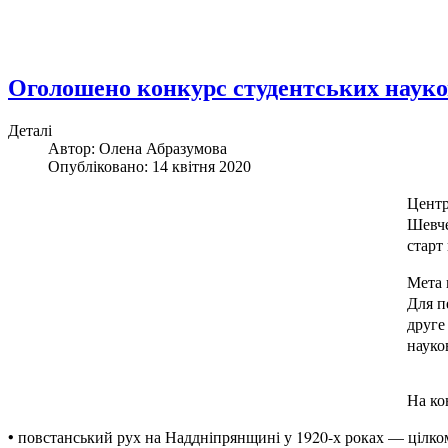
Оголошено конкурс студентських науко
Деталі
Автор: Олена Абразумова
Опубліковано: 14 квітня 2020
Центр
Шевче
старт
Мета 
Для п
друге
науко
На ко
• повстанський рух на Наддніпрянщині у 1920-х роках — цілком